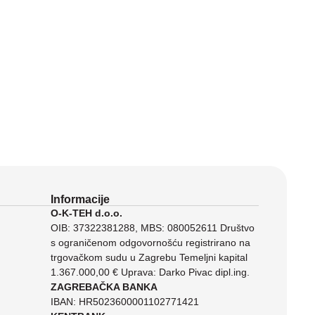
Informacije
O-K-TEH d.o.o.
OIB: 37322381288, MBS: 080052611 Društvo
s ograničenom odgovornošću registrirano na
trgovačkom sudu u Zagrebu Temeljni kapital
1.367.000,00 € Uprava: Darko Pivac dipl.ing.
ZAGREBAČKA BANKA
IBAN: HR5023600001102771421