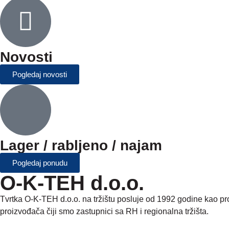
Novosti
Pogledaj novosti
Lager / rabljeno / najam
Pogledaj ponudu
O-K-TEH d.o.o.
Tvrtka O-K-TEH d.o.o. na tržištu posluje od 1992 godine kao p
proizvođača čiji smo zastupnici sa RH i regionalna tržišta.