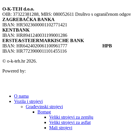
O-K-TEH d.o.o.
OIB: 37322381288, MBS: 080052611 Društvo s ograničenom odgovorno
ZAGREBAČKA BANKA
IBAN: HR5023600001102771421
KENTBANK
IBAN: HR8941240031199001286
ERSTE&STEIERMARKISCHE BANK
IBAN: HR6424020061100961777
HPB
IBAN: HR7723900011101455116
© o-k-teh.hr 2026.
Powered by:
O nama
Vozila i strojevi
Građevinski strojevi
Bomag
Veliki strojevi za zemlju
Veliki strojevi za asflat
Mali strojevi