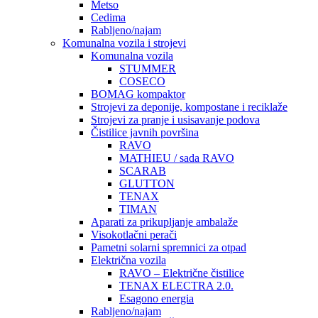
Metso
Cedima
Rabljeno/najam
Komunalna vozila i strojevi
Komunalna vozila
STUMMER
COSECO
BOMAG kompaktor
Strojevi za deponije, kompostane i reciklaže
Strojevi za pranje i usisavanje podova
Čistilice javnih površina
RAVO
MATHIEU / sada RAVO
SCARAB
GLUTTON
TENAX
TIMAN
Aparati za prikupljanje ambalaže
Visokotlačni perači
Pametni solarni spremnici za otpad
Električna vozila
RAVO – Električne čistilice
TENAX ELECTRA 2.0.
Esagono energia
Rabljeno/najam