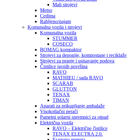
Mali strojevi
Metso
Cedima
Rabljeno/najam
Komunalna vozila i strojevi
Komunalna vozila
STUMMER
COSECO
BOMAG kompaktor
Strojevi za deponije, kompostane i reciklaže
Strojevi za pranje i usisavanje podova
Čistilice javnih površina
RAVO
MATHIEU / sada RAVO
SCARAB
GLUTTON
TENAX
TIMAN
Aparati za prikupljanje ambalaže
Visokotlačni perači
Pametni solarni spremnici za otpad
Električna vozila
RAVO – Električne čistilice
TENAX ELECTRA 2.0.
Esagono energia