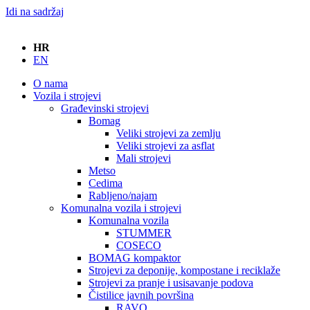
Idi na sadržaj
HR
EN
O nama
Vozila i strojevi
Građevinski strojevi
Bomag
Veliki strojevi za zemlju
Veliki strojevi za asflat
Mali strojevi
Metso
Cedima
Rabljeno/najam
Komunalna vozila i strojevi
Komunalna vozila
STUMMER
COSECO
BOMAG kompaktor
Strojevi za deponije, kompostane i reciklaže
Strojevi za pranje i usisavanje podova
Čistilice javnih površina
RAVO