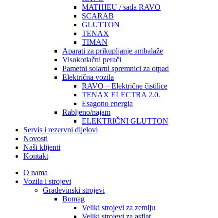
MATHIEU / sada RAVO
SCARAB
GLUTTON
TENAX
TIMAN
Aparati za prikupljanje ambalaže
Visokotlačni perači
Pametni solarni spremnici za otpad
Električna vozila
RAVO – Električne čistilice
TENAX ELECTRA 2.0.
Esagono energia
Rabljeno/najam
ELEKTRIČNI GLUTTON
Servis i rezervni dijelovi
Novosti
Naši klijenti
Kontakt
O nama
Vozila i strojevi
Građevinski strojevi
Bomag
Veliki strojevi za zemlju
Veliki strojevi za asflat