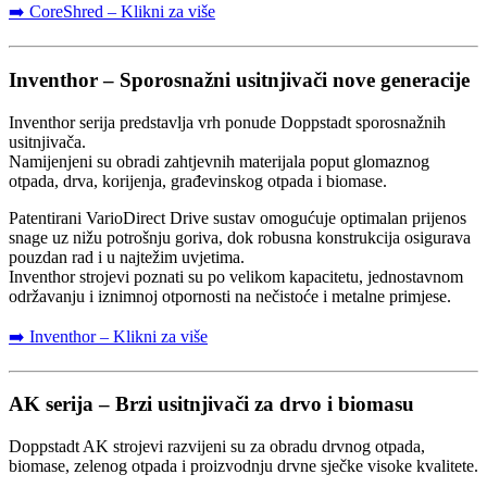
➡️ CoreShred – Klikni za više
Inventhor – Sporosnažni usitnjivači nove generacije
Inventhor serija predstavlja vrh ponude Doppstadt sporosnažnih
usitnjivača.
Namijenjeni su obradi zahtjevnih materijala poput glomaznog
otpada, drva, korijenja, građevinskog otpada i biomase.
Patentirani VarioDirect Drive sustav omogućuje optimalan prijenos
snage uz nižu potrošnju goriva, dok robusna konstrukcija osigurava
pouzdan rad i u najtežim uvjetima.
Inventhor strojevi poznati su po velikom kapacitetu, jednostavnom
održavanju i iznimnoj otpornosti na nečistoće i metalne primjese.
➡️ Inventhor – Klikni za više
AK serija – Brzi usitnjivači za drvo i biomasu
Doppstadt AK strojevi razvijeni su za obradu drvnog otpada,
biomase, zelenog otpada i proizvodnju drvne sječke visoke kvalitete.