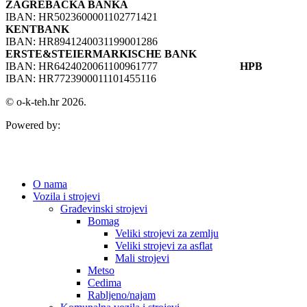
ZAGREBAČKA BANKA
IBAN: HR5023600001102771421
KENTBANK
IBAN: HR8941240031199001286
ERSTE&STEIERMARKISCHE BANK
IBAN: HR6424020061100961777
HPB
IBAN: HR7723900011101455116
© o-k-teh.hr 2026.
Powered by:
O nama
Vozila i strojevi
Građevinski strojevi
Bomag
Veliki strojevi za zemlju
Veliki strojevi za asflat
Mali strojevi
Metso
Cedima
Rabljeno/najam