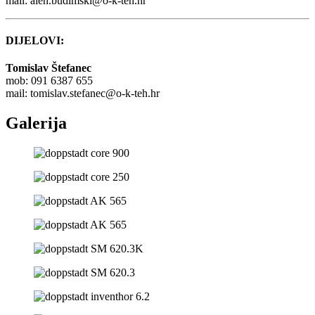
mail:
alen.budimski@o-k-teh.hr
DIJELOVI:
Tomislav Štefanec
mob: 091 6387 655
mail:
tomislav.stefanec@o-k-teh.hr
Galerija