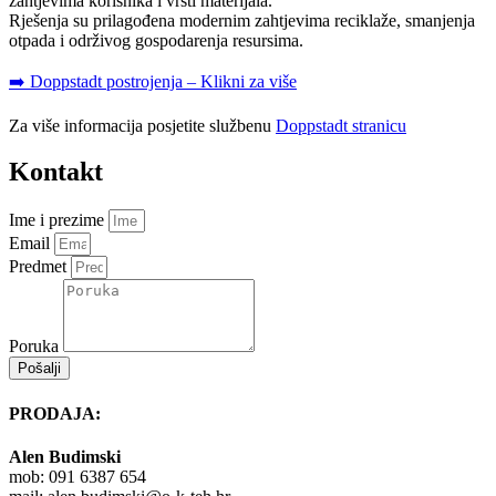
zahtjevima korisnika i vrsti materijala.
Rješenja su prilagođena modernim zahtjevima reciklaže, smanjenja
otpada i održivog gospodarenja resursima.
➡️ Doppstadt postrojenja – Klikni za više
Za više informacija posjetite službenu
Doppstadt stranicu
Kontakt
Ime i prezime
Email
Predmet
Poruka
Pošalji
PRODAJA:
Alen Budimski
mob: 091 6387 654