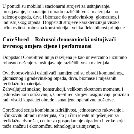
U ponudi su mobilni i stacionarni strojevi za usitnjavanje,
prosijavanje, separaciju i obradu različitih vrsta materijala – od
zelenog otpada, drva i biomase do građevinskog, glomaznog i
industrijskog otpada. Doppstadt strojeve karakteriziraju visoka
učinkovitost, robustna konstrukcija i velika fleksibilnost primjene.
CoreShred – Robusni dvoosovinski usitnjivači
izvrsnog omjera cijene i performansi
Doppstadt CoreShred linija razvijena je kao univerzalno i iznimno
robusno rješenje za usitnjavanje različitih vrsta materijala.
Ovi dvoosovinski usitnjivači namijenjeni su obradi komunalnog,
glomaznog i građevinskog otpada, drva, biomase i miješanih
reciklažnih materijala.
Zahvaljujući snažnoj konstrukciji, velikom okretnom momentu i
jednostavnom održavanju, CoreShred strojevi osiguravaju pouzdan
rad, visoki kapacitet obrade i smanjene operativne troškove.
CoreShred serija kombinira izdržljivost, jednostavno rukovanje i
učinkovitu obradu materijala, što ju čini idealnim rješenjem za
reciklažna dvorišta, centre za gospodarenje otpadom i tvrtke koje
traže snažnu i ekonomičnu tehnologiju usitnjavanja.