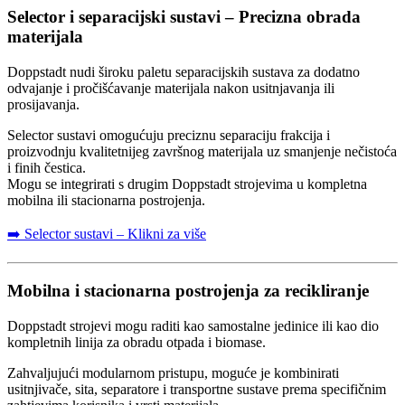
Selector i separacijski sustavi – Precizna obrada
materijala
Doppstadt nudi široku paletu separacijskih sustava za dodatno
odvajanje i pročišćavanje materijala nakon usitnjavanja ili
prosijavanja.
Selector sustavi omogućuju preciznu separaciju frakcija i
proizvodnju kvalitetnijeg završnog materijala uz smanjenje nečistoća
i finih čestica.
Mogu se integrirati s drugim Doppstadt strojevima u kompletna
mobilna ili stacionarna postrojenja.
➡️ Selector sustavi – Klikni za više
Mobilna i stacionarna postrojenja za recikliranje
Doppstadt strojevi mogu raditi kao samostalne jedinice ili kao dio
kompletnih linija za obradu otpada i biomase.
Zahvaljujući modularnom pristupu, moguće je kombinirati
usitnjivače, sita, separatore i transportne sustave prema specifičnim