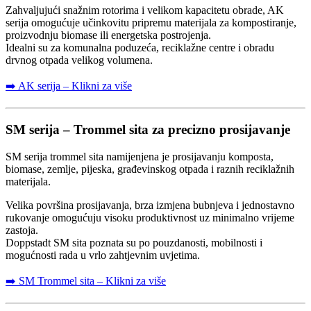
Zahvaljujući snažnim rotorima i velikom kapacitetu obrade, AK
serija omogućuje učinkovitu pripremu materijala za kompostiranje,
proizvodnju biomase ili energetska postrojenja.
Idealni su za komunalna poduzeća, reciklažne centre i obradu
drvnog otpada velikog volumena.
➡️ AK serija – Klikni za više
SM serija – Trommel sita za precizno prosijavanje
SM serija trommel sita namijenjena je prosijavanju komposta,
biomase, zemlje, pijeska, građevinskog otpada i raznih reciklažnih
materijala.
Velika površina prosijavanja, brza izmjena bubnjeva i jednostavno
rukovanje omogućuju visoku produktivnost uz minimalno vrijeme
zastoja.
Doppstadt SM sita poznata su po pouzdanosti, mobilnosti i
mogućnosti rada u vrlo zahtjevnim uvjetima.
➡️ SM Trommel sita – Klikni za više