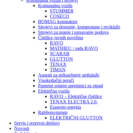
Komunalna vozila i strojevi
Komunalna vozila
STUMMER
COSECO
BOMAG kompaktor
Strojevi za deponije, kompostane i reciklaže
Strojevi za pranje i usisavanje podova
Čistilice javnih površina
RAVO
MATHIEU / sada RAVO
SCARAB
GLUTTON
TENAX
TIMAN
Aparati za prikupljanje ambalaže
Visokotlačni perači
Pametni solarni spremnici za otpad
Električna vozila
RAVO – Električne čistilice
TENAX ELECTRA 2.0.
Esagono energia
Rabljeno/najam
ELEKTRIČNI GLUTTON
Servis i rezervni dijelovi
Novosti