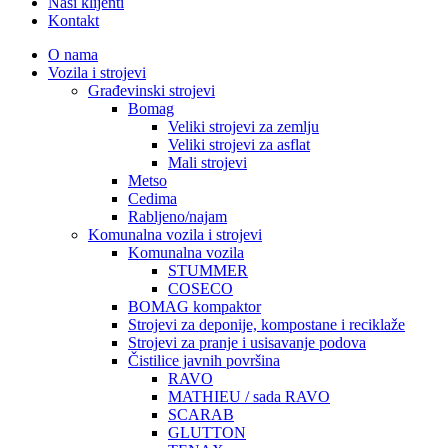
Naši klijenti
Kontakt
O nama
Vozila i strojevi
Građevinski strojevi
Bomag
Veliki strojevi za zemlju
Veliki strojevi za asflat
Mali strojevi
Metso
Cedima
Rabljeno/najam
Komunalna vozila i strojevi
Komunalna vozila
STUMMER
COSECO
BOMAG kompaktor
Strojevi za deponije, kompostane i reciklaže
Strojevi za pranje i usisavanje podova
Čistilice javnih površina
RAVO
MATHIEU / sada RAVO
SCARAB
GLUTTON