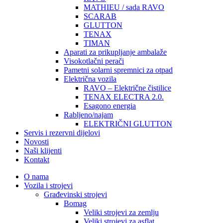
MATHIEU / sada RAVO
SCARAB
GLUTTON
TENAX
TIMAN
Aparati za prikupljanje ambalaže
Visokotlačni perači
Pametni solarni spremnici za otpad
Električna vozila
RAVO – Električne čistilice
TENAX ELECTRA 2.0.
Esagono energia
Rabljeno/najam
ELEKTRIČNI GLUTTON
Servis i rezervni dijelovi
Novosti
Naši klijenti
Kontakt
O nama
Vozila i strojevi
Građevinski strojevi
Bomag
Veliki strojevi za zemlju
Veliki strojevi za asflat