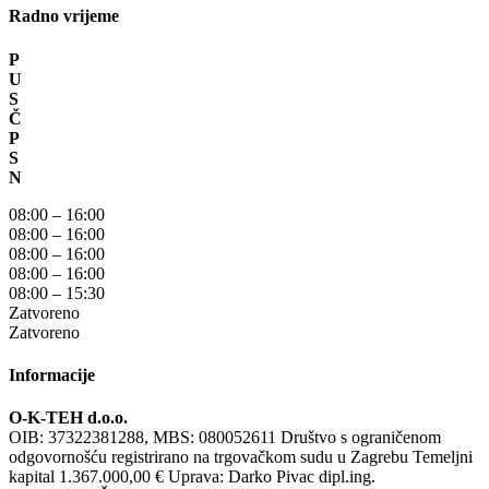
Radno vrijeme
P
U
S
Č
P
S
N
08:00 – 16:00
08:00 – 16:00
08:00 – 16:00
08:00 – 16:00
08:00 – 15:30
Zatvoreno
Zatvoreno
Informacije
O-K-TEH d.o.o.
OIB: 37322381288, MBS: 080052611 Društvo s ograničenom
odgovornošću registrirano na trgovačkom sudu u Zagrebu Temeljni
kapital 1.367.000,00 € Uprava: Darko Pivac dipl.ing.