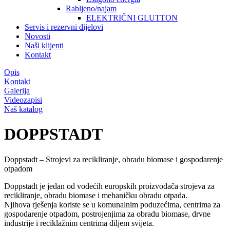
Rabljeno/najam
ELEKTRIČNI GLUTTON
Servis i rezervni dijelovi
Novosti
Naši klijenti
Kontakt
Opis
Kontakt
Galerija
Videozapisi
Naš katalog
DOPPSTADT
Doppstadt – Strojevi za recikliranje, obradu biomase i gospodarenje
otpadom
Doppstadt je jedan od vodećih europskih proizvođača strojeva za
recikliranje, obradu biomase i mehaničku obradu otpada.
Njihova rješenja koriste se u komunalnim poduzećima, centrima za
gospodarenje otpadom, postrojenjima za obradu biomase, drvne
industrije i reciklažnim centrima diljem svijeta.