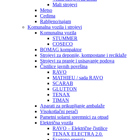
Mali strojevi
Metso
Cedima
Rabljeno/najam
Komunalna vozila i strojevi
Komunalna vozila
STUMMER
COSECO
BOMAG kompaktor
Strojevi za deponije, kompostane i reciklaže
Strojevi za pranje i usisavanje podova
Čistilice javnih površina
RAVO
MATHIEU / sada RAVO
SCARAB
GLUTTON
TENAX
TIMAN
Aparati za prikupljanje ambalaže
Visokotlačni perači
Pametni solarni spremnici za otpad
Električna vozila
RAVO – Električne čistilice
TENAX ELECTRA 2.0.
Esagono energia