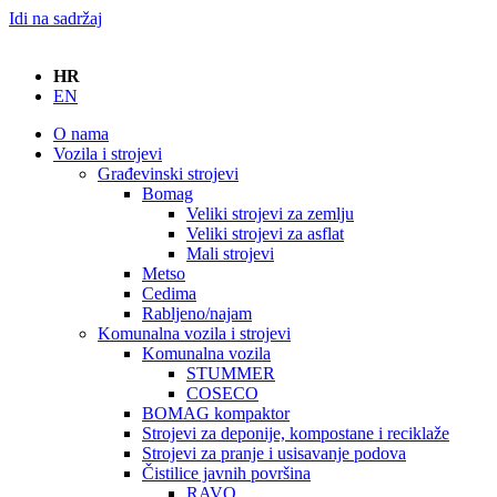
Idi na sadržaj
HR
EN
O nama
Vozila i strojevi
Građevinski strojevi
Bomag
Veliki strojevi za zemlju
Veliki strojevi za asflat
Mali strojevi
Metso
Cedima
Rabljeno/najam
Komunalna vozila i strojevi
Komunalna vozila
STUMMER
COSECO
BOMAG kompaktor
Strojevi za deponije, kompostane i reciklaže
Strojevi za pranje i usisavanje podova
Čistilice javnih površina
RAVO