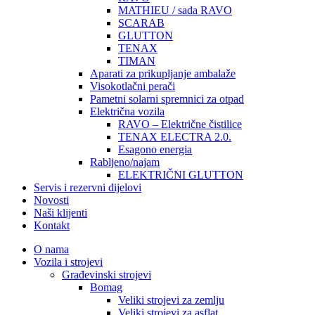
MATHIEU / sada RAVO
SCARAB
GLUTTON
TENAX
TIMAN
Aparati za prikupljanje ambalaže
Visokotlačni perači
Pametni solarni spremnici za otpad
Električna vozila
RAVO – Električne čistilice
TENAX ELECTRA 2.0.
Esagono energia
Rabljeno/najam
ELEKTRIČNI GLUTTON
Servis i rezervni dijelovi
Novosti
Naši klijenti
Kontakt
O nama
Vozila i strojevi
Građevinski strojevi
Bomag
Veliki strojevi za zemlju
Veliki strojevi za asflat