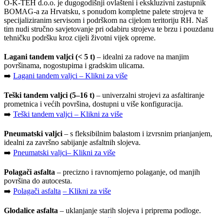
O-K-TEH d.o.o. je dugogodišnji ovlašteni i ekskluzivni zastupnik
BOMAG-a za Hrvatsku, s ponudom kompletne palete strojeva te
specijaliziranim servisom i podrškom na cijelom teritoriju RH. Naš
tim nudi stručno savjetovanje pri odabiru strojeva te brzu i pouzdanu
tehničku podršku kroz cijeli životni vijek opreme.
Lagani tandem valjci (< 5 t)
– idealni za radove na manjim
površinama, nogostupima i gradskim ulicama.
➡️
Lagani tandem valjci – Klikni za više
Teški tandem valjci (5–16 t)
– univerzalni strojevi za asfaltiranje
prometnica i većih površina, dostupni u više konfiguracija.
➡️
Teški tandem valjci – Klikni za više
Pneumatski valjci
– s fleksibilnim balastom i izvrsnim prianjanjem,
idealni za završno sabijanje asfaltnih slojeva.
➡️
Pneumatski valjci
– Klikni za više
Polagači asfalta
– precizno i ravnomjerno polaganje, od manjih
površina do autocesta.
➡️
Polagači asfalta
– Klikni za više
Glodalice asfalta
– uklanjanje starih slojeva i priprema podloge.