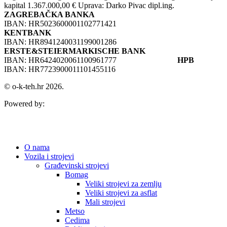
kapital 1.367.000,00 € Uprava: Darko Pivac dipl.ing.
ZAGREBAČKA BANKA
IBAN: HR5023600001102771421
KENTBANK
IBAN: HR8941240031199001286
ERSTE&STEIERMARKISCHE BANK
IBAN: HR6424020061100961777
HPB
IBAN: HR7723900011101455116
© o-k-teh.hr 2026.
Powered by:
O nama
Vozila i strojevi
Građevinski strojevi
Bomag
Veliki strojevi za zemlju
Veliki strojevi za asflat
Mali strojevi
Metso
Cedima