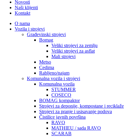
Novosti
Naši klijenti
Kontakt
O nama
Vozila i strojevi
Građevinski strojevi
Bomag
Veliki strojevi za zemlju
Veliki strojevi za asflat
Mali strojevi
Metso
Cedima
Rabljeno/najam
Komunalna vozila i strojevi
Komunalna vozila
STUMMER
COSECO
BOMAG kompaktor
Strojevi za deponije, kompostane i reciklaže
Strojevi za pranje i usisavanje podova
Čistilice javnih površina
RAVO
MATHIEU / sada RAVO
SCARAB