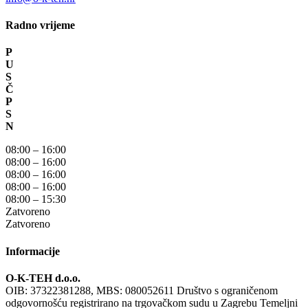
Radno vrijeme
P
U
S
Č
P
S
N
08:00 – 16:00
08:00 – 16:00
08:00 – 16:00
08:00 – 16:00
08:00 – 15:30
Zatvoreno
Zatvoreno
Informacije
O-K-TEH d.o.o.
OIB: 37322381288, MBS: 080052611 Društvo s ograničenom
odgovornošću registrirano na trgovačkom sudu u Zagrebu Temeljni