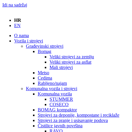
Idi na sadržaj
HR
EN
O nama
Vozila i strojevi
Građevinski strojevi
Bomag
Veliki strojevi za zemlju
Veliki strojevi za asflat
Mali strojevi
Metso
Cedima
Rabljeno/najam
Komunalna vozila i strojevi
Komunalna vozila
STUMMER
COSECO
BOMAG kompaktor
Strojevi za deponije, kompostane i reciklaže
Strojevi za pranje i usisavanje podova
Čistilice javnih površina
RAVO