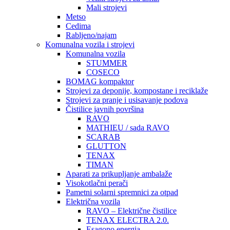
Mali strojevi
Metso
Cedima
Rabljeno/najam
Komunalna vozila i strojevi
Komunalna vozila
STUMMER
COSECO
BOMAG kompaktor
Strojevi za deponije, kompostane i reciklaže
Strojevi za pranje i usisavanje podova
Čistilice javnih površina
RAVO
MATHIEU / sada RAVO
SCARAB
GLUTTON
TENAX
TIMAN
Aparati za prikupljanje ambalaže
Visokotlačni perači
Pametni solarni spremnici za otpad
Električna vozila
RAVO – Električne čistilice
TENAX ELECTRA 2.0.
Esagono energia