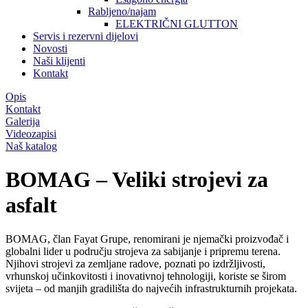
Rabljeno/najam
ELEKTRIČNI GLUTTON
Servis i rezervni dijelovi
Novosti
Naši klijenti
Kontakt
Opis
Kontakt
Galerija
Videozapisi
Naš katalog
BOMAG – Veliki strojevi za
asfalt
BOMAG, član Fayat Grupe, renomirani je njemački proizvođač i
globalni lider u području strojeva za sabijanje i pripremu terena.
Njihovi strojevi za zemljane radove, poznati po izdržljivosti,
vrhunskoj učinkovitosti i inovativnoj tehnologiji, koriste se širom
svijeta – od manjih gradilišta do najvećih infrastrukturnih projekata.