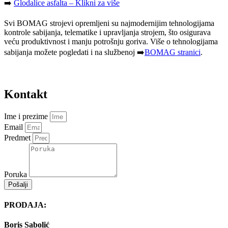
➡️
Glodalice asfalt
a – Klikni za više
Svi BOMAG strojevi opremljeni su najmodernijim tehnologijama
kontrole sabijanja, telematike i upravljanja strojem, što osigurava
veću produktivnost i manju potrošnju goriva. Više o tehnologijama
sabijanja možete pogledati i na službenoj ➡️
BOMAG stranici
.
Kontakt
Ime i prezime
Email
Predmet
Poruka
Pošalji
PRODAJA:
Boris Sabolić