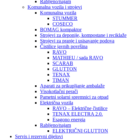
Rabljeno/najam
Komunalna vozila i strojevi
Komunalna vozila
STUMMER
COSECO
BOMAG kompaktor
Strojevi za deponije, kompostane i reciklaže
Strojevi za pranje i usisavanje podova
Čistilice javnih površina
RAVO
MATHIEU / sada RAVO
SCARAB
GLUTTON
TENAX
TIMAN
Aparati za prikupljanje ambalaže
Visokotlačni perači
Pametni solarni spremnici za otpad
Električna vozila
RAVO – Električne čistilice
TENAX ELECTRA 2.0.
Esagono energia
Rabljeno/najam
ELEKTRIČNI GLUTTON
Servis i rezervni dijelovi