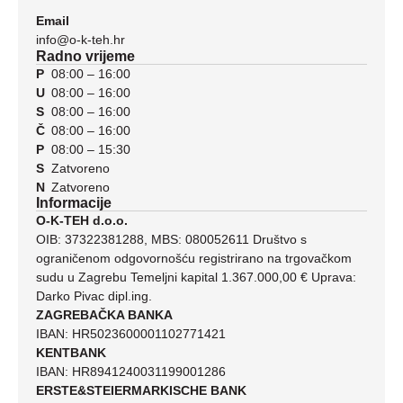
Email
info@o-k-teh.hr
Radno vrijeme
P
08:00 – 16:00
U
08:00 – 16:00
S
08:00 – 16:00
Č
08:00 – 16:00
P
08:00 – 15:30
S
Zatvoreno
N
Zatvoreno
Informacije
O-K-TEH d.o.o.
OIB: 37322381288, MBS: 080052611 Društvo s
ograničenom odgovornošću registrirano na trgovačkom
sudu u Zagrebu Temeljni kapital 1.367.000,00 € Uprava:
Darko Pivac dipl.ing.
ZAGREBAČKA BANKA
IBAN: HR5023600001102771421
KENTBANK
IBAN: HR8941240031199001286
ERSTE&STEIERMARKISCHE BANK