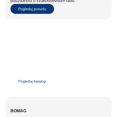
pouzdanost u svakodnevnom radu.
Pogledaj ponudu
Pregledajte naš katalog
proizvoda
U katalogu možete pronaći detaljan pregled svih
dostupnih vozila, strojeva i opreme iz našeg
asortimana – uz tehničke specifikacije, opcije
dodatne opreme i dostupne modele.
Pogledaj katalog
BOMAG