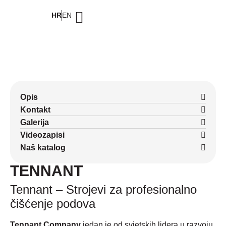
HR
EN
Opis
Kontakt
Galerija
Videozapisi
Naš katalog
TENNANT
Tennant – Strojevi za profesionalno
čišćenje podova
Tennant Company
jedan je od svjetskih lidera u razvoju