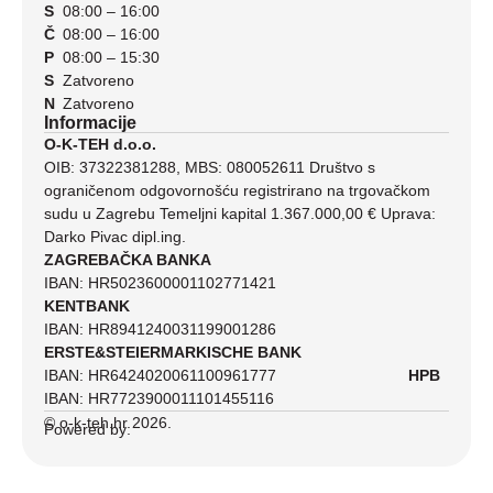
S
08:00 – 16:00
Č
08:00 – 16:00
P
08:00 – 15:30
S
Zatvoreno
N
Zatvoreno
Informacije
O-K-TEH d.o.o.
OIB: 37322381288, MBS: 080052611 Društvo s
ograničenom odgovornošću registrirano na trgovačkom
sudu u Zagrebu Temeljni kapital 1.367.000,00 € Uprava:
Darko Pivac dipl.ing.
ZAGREBAČKA BANKA
IBAN: HR5023600001102771421
KENTBANK
IBAN: HR8941240031199001286
ERSTE&STEIERMARKISCHE BANK
IBAN: HR6424020061100961777
HPB
IBAN: HR7723900011101455116
© o-k-teh.hr 2026.
Powered by: