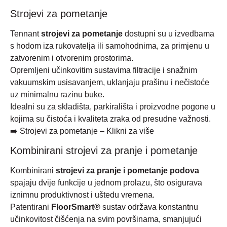
Strojevi za pometanje
Tennant
strojevi za pometanje
dostupni su u izvedbama
s hodom iza rukovatelja ili samohodnima, za primjenu u
zatvorenim i otvorenim prostorima.
Opremljeni učinkovitim sustavima filtracije i snažnim
vakuumskim usisavanjem, uklanjaju prašinu i nečistoće
uz minimalnu razinu buke.
Idealni su za skladišta, parkirališta i proizvodne pogone u
kojima su čistoća i kvaliteta zraka od presudne važnosti.
➡️
Strojevi za pometanje – Klikni za više
Kombinirani strojevi za pranje i pometanje
Kombinirani
strojevi za pranje i pometanje podova
spajaju dvije funkcije u jednom prolazu, što osigurava
iznimnu produktivnost i uštedu vremena.
Patentirani
FloorSmart®
sustav održava konstantnu
učinkovitost čišćenja na svim površinama, smanjujući