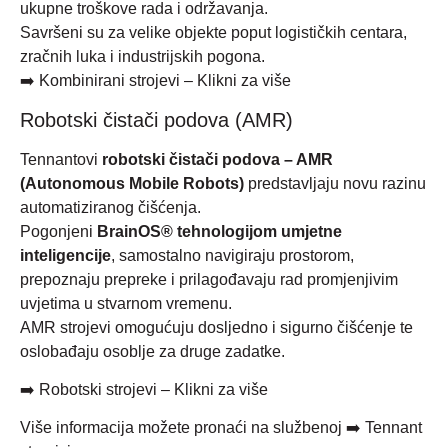
ukupne troškove rada i održavanja.
Savršeni su za velike objekte poput logističkih centara,
zračnih luka i industrijskih pogona.
➡️
Kombinirani strojevi – Klikni za više
Robotski čistači podova (AMR)
Tennantovi
robotski čistači podova – AMR
(Autonomous Mobile Robots)
predstavljaju novu razinu
automatiziranog čišćenja.
Pogonjeni
BrainOS® tehnologijom umjetne
inteligencije
, samostalno navigiraju prostorom,
prepoznaju prepreke i prilagođavaju rad promjenjivim
uvjetima u stvarnom vremenu.
AMR strojevi omogućuju dosljedno i sigurno čišćenje te
oslobađaju osoblje za druge zadatke.
➡️
Robotski strojevi – Klikni za više
Više informacija možete pronaći na službenoj ➡️
Tennant