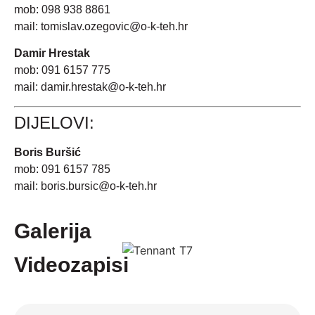
mob:
098 938 8861
mail:
tomislav.ozegovic@o-k-teh.hr
Damir Hrestak
mob:
091 6157 775
mail:
damir.hrestak@o-k-teh.hr
DIJELOVI:
Boris Buršić
mob:
091 6157 785
mail:
boris.bursic@o-k-teh.hr
Galerija
Videozapisi