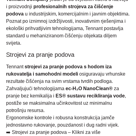
i proizvodnji
profesionalnih strojeva za čišćenje
podova
u industrijskim, komercijalnim i javnim objektima.
Poznat po iznimnoj izdržljivosti, inovativnim rješenjima i
ekološki prihvatljivim tehnologijama, Tennant postavlja
standard u mehaniziranom čišćenju objekata diljem
svijeta.
Strojevi za pranje podova
Tennant
strojevi za pranje podova s hodom iza
rukovatelja i samohodni modeli
osiguravaju vrhunske
rezultate čišćenja na svim vrstama tvrdih podloga.
Zahvaljujući tehnologijama
ec-H₂O NanoClean®
za
pranje bez kemikalija i
ES® sustavu recikliranja vode
,
postiže se maksimalna učinkovitost uz minimalnu
potrošnju resursa.
Ergonomske kontrole i robusna konstrukcija jamče
jednostavno rukovanje, pouzdanost i dug radni vijek.
➡️
Strojevi za pranje podova – Klikni za više