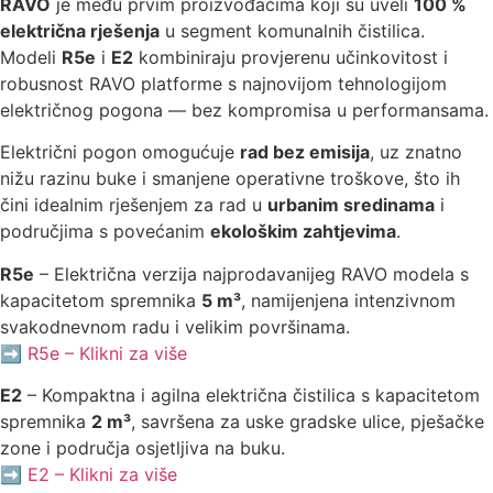
RAVO
je među prvim proizvođačima koji su uveli
100 %
električna rješenja
u segment komunalnih čistilica.
Modeli
R5e
i
E2
kombiniraju provjerenu učinkovitost i
robusnost RAVO platforme s najnovijom tehnologijom
električnog pogona — bez kompromisa u performansama.
Električni pogon omogućuje
rad bez emisija
, uz znatno
nižu razinu buke i smanjene operativne troškove, što ih
čini idealnim rješenjem za rad u
urbanim sredinama
i
područjima s povećanim
ekološkim zahtjevima
.
R5e
– Električna verzija najprodavanijeg RAVO modela s
kapacitetom spremnika
5 m³
, namijenjena intenzivnom
svakodnevnom radu i velikim površinama.
➡️
R5e – Klikni za više
E2
– Kompaktna i agilna električna čistilica s kapacitetom
spremnika
2 m³
, savršena za uske gradske ulice, pješačke
zone i područja osjetljiva na buku.
➡️
E2 – Klikni za više