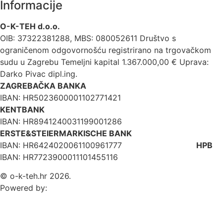
Informacije
O-K-TEH d.o.o.
OIB: 37322381288, MBS: 080052611 Društvo s
ograničenom odgovornošću registrirano na trgovačkom
sudu u Zagrebu Temeljni kapital 1.367.000,00 € Uprava:
Darko Pivac dipl.ing.
ZAGREBAČKA BANKA
IBAN: HR5023600001102771421
KENTBANK
IBAN: HR8941240031199001286
ERSTE&STEIERMARKISCHE BANK
IBAN: HR6424020061100961777
HPB
IBAN: HR7723900011101455116
© o-k-teh.hr 2026.
Powered by: