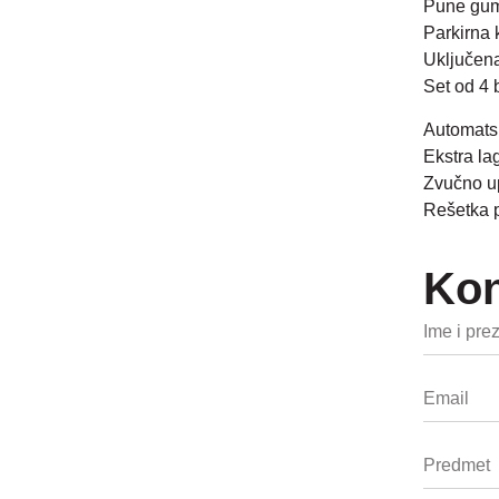
Pune gum
Parkirna 
Uključena
Set od 4 
Automatsk
Ekstra la
Zvučno up
Rešetka pr
Kon