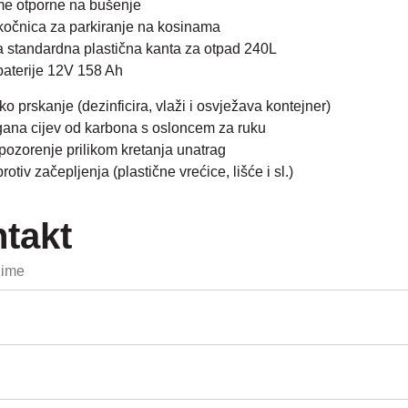
e otporne na bušenje
kočnica za parkiranje na kosinama
 standardna plastična kanta za otpad 240L
baterije 12V 158 Ah
o prskanje (dezinficira, vlaži i osvježava kontejner)
gana cijev od karbona s osloncem za ruku
ozorenje prilikom kretanja unatrag
otiv začepljenja (plastične vrećice, lišće i sl.)
takt