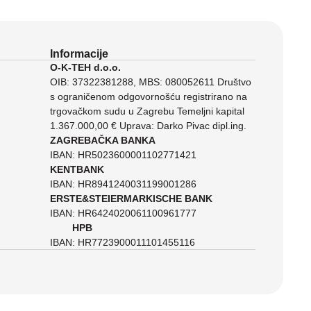
Informacije
O-K-TEH d.o.o.
OIB: 37322381288, MBS: 080052611 Društvo
s ograničenom odgovornošću registrirano na
trgovačkom sudu u Zagrebu Temeljni kapital
1.367.000,00 € Uprava: Darko Pivac dipl.ing.
ZAGREBAČKA BANKA
IBAN: HR5023600001102771421
KENTBANK
IBAN: HR8941240031199001286
ERSTE&STEIERMARKISCHE BANK
IBAN: HR6424020061100961777
HPB
IBAN: HR7723900011101455116