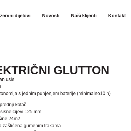
ezervni dijelovi
Novosti
Naši klijenti
Kontakt
EKTRIČNI GLUTTON
an usis
u
tonomija s jednim punjenjem baterije (minimalno10 h)
 prednji kotač
sisne cijevi 125 mm
ašine 24m2
ja zaštićena gumenim trakama