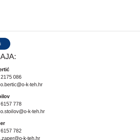
i
AJA:
rtić
 2175 086
jo.bertic@o-k-teh.hr
oilov
 6157 778
o.stoilov@o-k-teh.hr
er
 6157 782
e.zaper@o-k-teh.hr