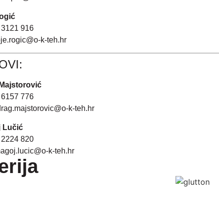
ogić
 3121 916
je.rogic@o-k-teh.hr
OVI:
Majstorović
 6157 776
rag.majstorovic@o-k-teh.hr
 Lučić
 2224 820
agoj.lucic@o-k-teh.hr
erija