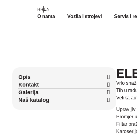
HR
EN
O nama
Vozila i strojevi
Servis i r
EL
Opis
Vrlo snaž
Kontakt
Tih u rad
Galerija
Velika au
Naš katalog
Upravljiv
Promjer u
Filtar pr
Karoseri