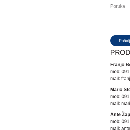
Pošalj
PROD
Franjo Be
mob: 091
mail:
fran
Mario St
mob: 091
mail:
mari
Ante Žap
mob: 091
mail:
ant