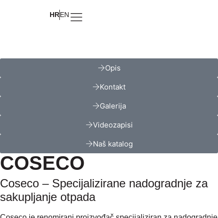
HR
EN
Opis
Kontakt
Galerija
Videozapisi
Naš katalog
COSECO
Coseco – Specijalizirane nadogradnje za
sakupljanje otpada
Coseco je renomirani proizvođač specijaliziran za nadogradnje