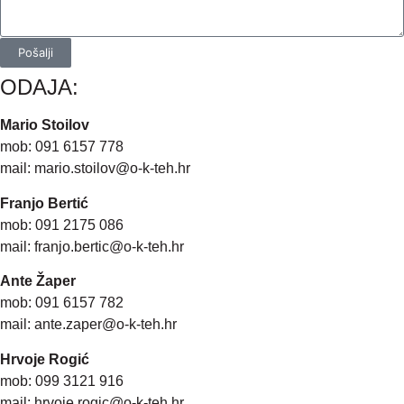
Pošalji
ODAJA:
Mario Stoilov
mob: 091 6157 778
mail:
mario.stoilov@o-k-teh.hr
Franjo Bertić
mob: 091 2175 086
mail:
franjo.bertic@o-k-teh.hr
Ante Žaper
mob: 091 6157 782
mail:
ante.zaper@o-k-teh.hr
Hrvoje Rogić
mob: 099 3121 916
mail:
hrvoje.rogic@o-k-teh.hr