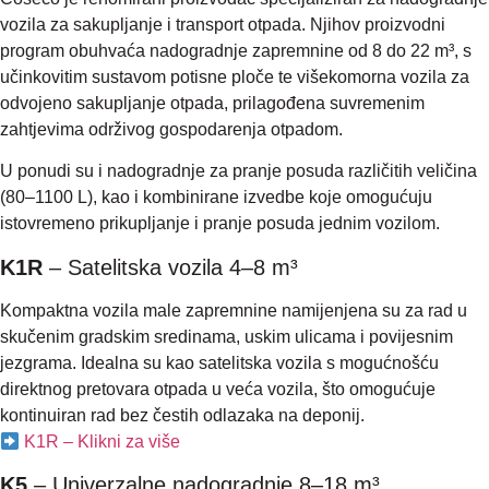
vozila za sakupljanje i transport otpada. Njihov proizvodni
program obuhvaća nadogradnje zapremnine od 8 do 22 m³, s
učinkovitim sustavom potisne ploče te višekomorna vozila za
odvojeno sakupljanje otpada, prilagođena suvremenim
zahtjevima održivog gospodarenja otpadom.
U ponudi su i nadogradnje za pranje posuda različitih veličina
(80–1100 L), kao i kombinirane izvedbe koje omogućuju
istovremeno prikupljanje i pranje posuda jednim vozilom.
K1R
– Satelitska vozila 4–8 m³
Kompaktna vozila male zapremnine namijenjena su za rad u
skučenim gradskim sredinama, uskim ulicama i povijesnim
jezgrama. Idealna su kao satelitska vozila s mogućnošću
direktnog pretovara otpada u veća vozila, što omogućuje
kontinuiran rad bez čestih odlazaka na deponij.
K1R – Klikni za više
K5
– Univerzalne nadogradnje 8–18 m³