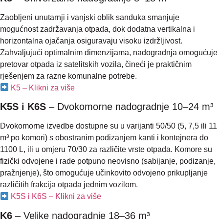
Zaobljeni unutarnji i vanjski oblik sanduka smanjuje
mogućnost zadržavanja otpada, dok dodatna vertikalna i
horizontalna ojačanja osiguravaju visoku izdržljivost.
Zahvaljujući optimalnim dimenzijama, nadogradnja omogućuje
pretovar otpada iz satelitskih vozila, čineći je praktičnim
rješenjem za razne komunalne potrebe.
K5 – Klikni za više
K5S i K6S
– Dvokomorne nadogradnje 10–24 m³
Dvokomorne izvedbe dostupne su u varijanti 50/50 (5, 7,5 ili 11
m³ po komori) s obostranim podizanjem kanti i kontejnera do
1100 L, ili u omjeru 70/30 za različite vrste otpada. Komore su
fizički odvojene i rade potpuno neovisno (sabijanje, podizanje,
pražnjenje), što omogućuje učinkovito odvojeno prikupljanje
različitih frakcija otpada jednim vozilom.
K5S i K6S – Klikni za više
K6
– Velike nadogradnje 18–36 m³