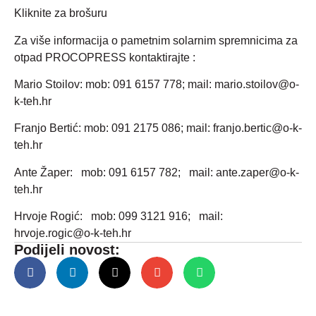
Kliknite za brošuru
Za više informacija o pametnim solarnim spremnicima za
otpad PROCOPRESS kontaktirajte :
Mario Stoilov: mob: 091 6157 778; mail: mario.stoilov@o-
k-teh.hr
Franjo Bertić: mob: 091 2175 086; mail: franjo.bertic@o-k-
teh.hr
Ante Žaper: mob: 091 6157 782; mail: ante.zaper@o-k-
teh.hr
Hrvoje Rogić: mob: 099 3121 916; mail:
hrvoje.rogic@o-k-teh.hr
Podijeli novost: