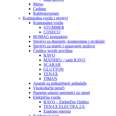
Metso
Cedima
Rabljeno/najam
Komunalna vozila i strojevi
Komunalna vozila
STUMMER
COSECO
BOMAG kompaktor
Strojevi za deponije, kompostane i reciklaže
Strojevi za pranje i usisavanje podova
Čistilice javnih površina
RAVO
MATHIEU / sada RAVO
SCARAB
GLUTTON
TENAX
TIMAN
Aparati za prikupljanje ambalaže
Visokotlačni perači
Pametni solarni spremnici za otpad
Električna vozila
RAVO – Električne čistilice
TENAX ELECTRA 2.0.
Esagono energia
Rabljeno/najam