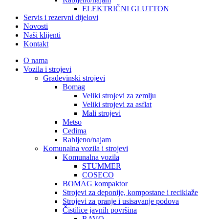
ELEKTRIČNI GLUTTON
Servis i rezervni dijelovi
Novosti
Naši klijenti
Kontakt
O nama
Vozila i strojevi
Građevinski strojevi
Bomag
Veliki strojevi za zemlju
Veliki strojevi za asflat
Mali strojevi
Metso
Cedima
Rabljeno/najam
Komunalna vozila i strojevi
Komunalna vozila
STUMMER
COSECO
BOMAG kompaktor
Strojevi za deponije, kompostane i reciklaže
Strojevi za pranje i usisavanje podova
Čistilice javnih površina
RAVO