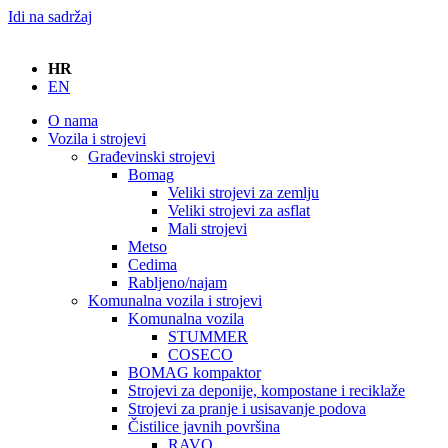
Idi na sadržaj
HR
EN
O nama
Vozila i strojevi
Građevinski strojevi
Bomag
Veliki strojevi za zemlju
Veliki strojevi za asflat
Mali strojevi
Metso
Cedima
Rabljeno/najam
Komunalna vozila i strojevi
Komunalna vozila
STUMMER
COSECO
BOMAG kompaktor
Strojevi za deponije, kompostane i reciklaže
Strojevi za pranje i usisavanje podova
Čistilice javnih površina
RAVO