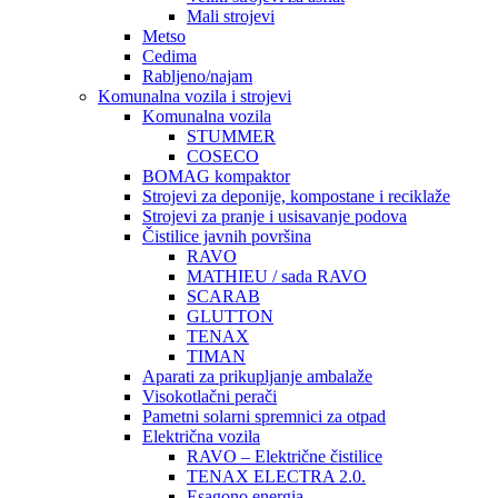
Mali strojevi
Metso
Cedima
Rabljeno/najam
Komunalna vozila i strojevi
Komunalna vozila
STUMMER
COSECO
BOMAG kompaktor
Strojevi za deponije, kompostane i reciklaže
Strojevi za pranje i usisavanje podova
Čistilice javnih površina
RAVO
MATHIEU / sada RAVO
SCARAB
GLUTTON
TENAX
TIMAN
Aparati za prikupljanje ambalaže
Visokotlačni perači
Pametni solarni spremnici za otpad
Električna vozila
RAVO – Električne čistilice
TENAX ELECTRA 2.0.
Esagono energia