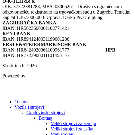
O-K-TEH d.o.o.
OIB: 37322381288, MBS: 080052611 Društvo s ograničenom
odgovornošću registrirano na trgovačkom sudu u Zagrebu Temeljni
kapital 1.367.000,00 € Uprava: Darko Pivac dipl.ing.
ZAGREBAČKA BANKA
IBAN: HR5023600001102771421
KENTBANK
IBAN: HR8941240031199001286
ERSTE&STEIERMARKISCHE BANK
IBAN: HR6424020061100961777
HPB
IBAN: HR7723900011101455116
© o-k-teh.hr 2026.
Powered by:
O nama
Vozila i strojevi
Građevinski strojevi
Bomag
Veliki strojevi za zemlju
Veliki strojevi za asflat
Mali strojevi