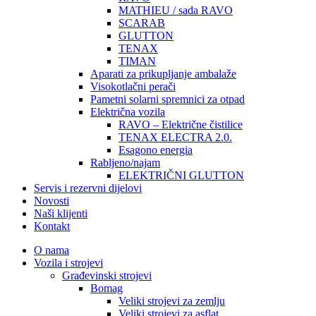
MATHIEU / sada RAVO
SCARAB
GLUTTON
TENAX
TIMAN
Aparati za prikupljanje ambalaže
Visokotlačni perači
Pametni solarni spremnici za otpad
Električna vozila
RAVO – Električne čistilice
TENAX ELECTRA 2.0.
Esagono energia
Rabljeno/najam
ELEKTRIČNI GLUTTON
Servis i rezervni dijelovi
Novosti
Naši klijenti
Kontakt
O nama
Vozila i strojevi
Građevinski strojevi
Bomag
Veliki strojevi za zemlju
Veliki strojevi za asflat