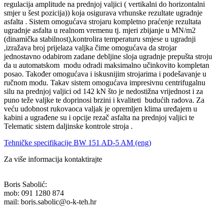
regulacija amplitude na prednjoj valjici ( vertikalni do horizontalni
smjer u šest pozicija)) koja osigurava vrhunske rezultate ugradnje
asfalta . Sistem omogućava strojaru kompletno praćenje rezultata
ugradnje asfalta u realnom vremenu tj. mjeri zbijanje u MN/m2
(dinamička stabilnost),kontrolira temperaturu smjese u ugradnji
,izražava broj prijelaza valjka čime omogućava da strojar
jednostavno odabirom zadane debljine sloja ugradnje prepušta stroju
da u automatskom modu odradi maksimalno učinkovito kompletan
posao. Također omogućava i iskusnijim strojarima i podešavanje u
ručnom modu. Takav sistem omogućava impresivnu centrifugalnu
silu na prednjoj valjici od 142 kN što je nedostižna vrijednost i za
puno teže valjke te doprinosi brzini i kvaliteti budućih radova. Za
veću udobnost rukovaoca valjak je opremljen klima uređajem u
kabini a ugrađene su i opcije rezač asfalta na prednjoj valjici te
Telematic sistem daljinske kontrole stroja .
Tehničke specifikacije BW 151 AD-5 AM (eng)
Za više informacija kontaktirajte
Boris Sabolić:
mob: 091 1280 874
mail: boris.sabolic@o-k-teh.hr