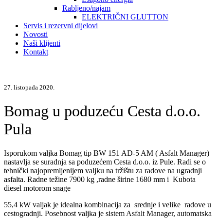
Rabljeno/najam
ELEKTRIČNI GLUTTON
Servis i rezervni dijelovi
Novosti
Naši klijenti
Kontakt
27. listopada 2020.
Bomag u poduzeću Cesta d.o.o.
Pula
Isporukom valjka Bomag tip BW 151 AD-5 AM ( Asfalt Manager)
nastavlja se suradnja sa poduzećem Cesta d.o.o. iz Pule. Radi se o
tehnički najopremljenijem valjku na tržištu za radove na ugradnji
asfalta. Radne težine 7900 kg ,radne širine 1680 mm i Kubota
diesel motorom snage
55,4 kW valjak je idealna kombinacija za srednje i velike radove u
cestogradnji. Posebnost valjka je sistem Asfalt Manager, automatska