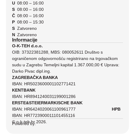
U
08:00 – 16:00
S
08:00 – 16:00
Č
08:00 – 16:00
P
08:00 – 15:30
S
Zatvoreno
N
Zatvoreno
Informacije
O-K-TEH d.o.o.
OIB: 37322381288, MBS: 080052611 Društvo s
ograničenom odgovornošću registrirano na trgovačkom
sudu u Zagrebu Temeljni kapital 1.367.000,00 € Uprava:
Darko Pivac dipl.ing.
ZAGREBAČKA BANKA
IBAN: HR5023600001102771421
KENTBANK
IBAN: HR8941240031199001286
ERSTE&STEIERMARKISCHE BANK
IBAN: HR6424020061100961777
HPB
IBAN: HR7723900011101455116
© o-k-teh.hr 2026.
Powered by: