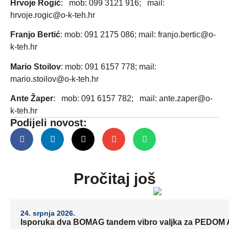
Hrvoje Rogić
: mob: 099 3121 916; mail:
hrvoje.rogic@o-k-teh.hr
Franjo Bertić
: mob: 091 2175 086; mail: franjo.bertic@o-
k-teh.hr
Mario Stoilov
: mob: 091 6157 778; mail:
mario.stoilov@o-k-teh.hr
Ante Žaper
: mob: 091 6157 782; mail: ante.zaper@o-
k-teh.hr
Podijeli novost:
Pročitaj još
24. srpnja 2026.
Isporuka dva BOMAG tandem vibro valjka za PEDOM A