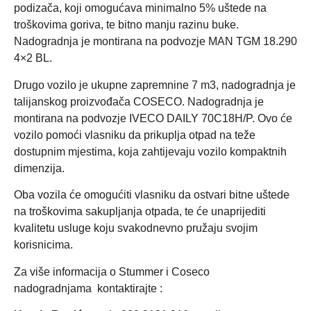
podizača, koji omogućava minimalno 5% uštede na
troškovima goriva, te bitno manju razinu buke.
Nadogradnja je montirana na podvozje MAN TGM 18.290
4×2 BL.
Drugo vozilo je ukupne zapremnine 7 m3, nadogradnja je
talijanskog proizvođača COSECO. Nadogradnja je
montirana na podvozje IVECO DAILY 70C18H/P. Ovo će
vozilo pomoći vlasniku da prikuplja otpad na teže
dostupnim mjestima, koja zahtijevaju vozilo kompaktnih
dimenzija.
Oba vozila će omogućiti vlasniku da ostvari bitne uštede
na troškovima sakupljanja otpada, te će unaprijediti
kvalitetu usluge koju svakodnevno pružaju svojim
korisnicima.
Za više informacija o Stummer i Coseco
nadogradnjama kontaktirajte :