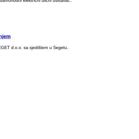
samohodni električni ulični usisavač..
njem
SEGET d.o.o. sa sjedištem u Segetu..