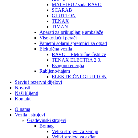
MATHIEU / sada RAVO
SCARAB
GLUTTON
TENAX
TIMAN
Aparati za prikupljanje ambalaže
Visokotlačni perači
Pametni solarni spremnici za otpad
Električna vozila
RAVO – Električne čistilice
TENAX ELECTRA 2.0.
Esagono energia
Rabljeno/najam
ELEKTRIČNI GLUTTON
Servis i rezervni dijelovi
Novosti
Naši klijenti
Kontakt
O nama
Vozila i strojevi
Građevinski strojevi
Bomag
Veliki strojevi za zemlju
Veliki strojevi za asflat