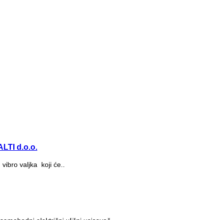
LTI d.o.o.
bro valjka koji će..