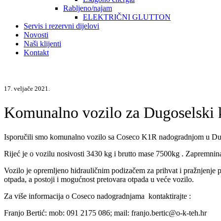
Rabljeno/najam
ELEKTRIČNI GLUTTON
Servis i rezervni dijelovi
Novosti
Naši klijenti
Kontakt
17. veljače 2021.
Komunalno vozilo za Dugoselski k
Isporučili smo komunalno vozilo sa Coseco K1R nadogradnjom u Dugo
Rijeć je o vozilu nosivosti 3430 kg i brutto mase 7500kg . Zapremnina 
Vozilo je opremljeno hidrauličnim podizačem za prihvat i pražnjenje
otpada, a postoji i mogućnost pretovara otpada u veće vozilo.
Za više informacija o Coseco nadogradnjama kontaktirajte :
Franjo Bertić: mob: 091 2175 086; mail: franjo.bertic@o-k-teh.hr