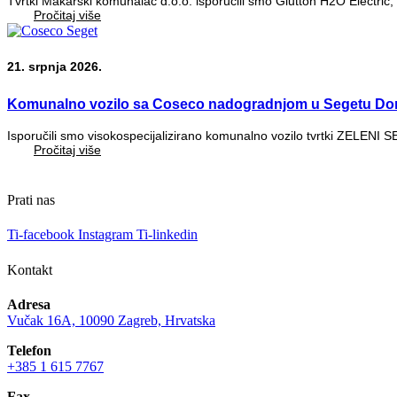
Tvrtki Makarski komunalac d.o.o. isporučili smo Glutton H2O Electric, 
Pročitaj više
21. srpnja 2026.
Komunalno vozilo sa Coseco nadogradnjom u Segetu Do
Isporučili smo visokospecijalizirano komunalno vozilo tvrtki ZELENI 
Pročitaj više
Prati nas
Ti-facebook
Instagram
Ti-linkedin
Kontakt
Adresa
Vučak 16A, 10090 Zagreb, Hrvatska
Telefon
+385 1 615 7767
Fax