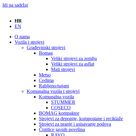
Idi na sadržaj
HR
EN
O nama
Vozila i strojevi
Građevinski strojevi
Bomag
Veliki strojevi za zemlju
Veliki strojevi za asflat
Mali strojevi
Metso
Cedima
Rabljeno/najam
Komunalna vozila i strojevi
Komunalna vozila
STUMMER
COSECO
BOMAG kompaktor
Strojevi za deponije, kompostane i reciklaže
Strojevi za pranje i usisavanje podova
Čistilice javnih površina
RAVO