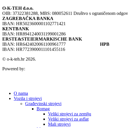
O-K-TEH d.o.o.
OIB: 37322381288, MBS: 080052611 Društvo s ograničenom odgovorno
ZAGREBAČKA BANKA
IBAN: HR5023600001102771421
KENTBANK
IBAN: HR8941240031199001286
ERSTE&STEIERMARKISCHE BANK
IBAN: HR6424020061100961777
HPB
IBAN: HR7723900011101455116
© o-k-teh.hr 2026.
Powered by:
O nama
Vozila i strojevi
Građevinski strojevi
Bomag
Veliki strojevi za zemlju
Veliki strojevi za asflat
Mali strojevi