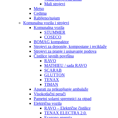
Mali strojevi
Metso
Cedima
Rabljeno/najam
Komunalna vozila i strojevi
Komunalna vozila
STUMMER
COSECO
BOMAG kompaktor
Strojevi za deponije, kompostane i reciklaže
Strojevi za pranje i usisavanje podova
Čistilice javnih površina
RAVO
MATHIEU / sada RAVO
SCARAB
GLUTTON
TENAX
TIMAN
Aparati za prikupljanje ambalaže
Visokotlačni perači
Pametni solarni spremnici za otpad
Električna vozila
RAVO – Električne čistilice
TENAX ELECTRA 2.0.
Esagono energia