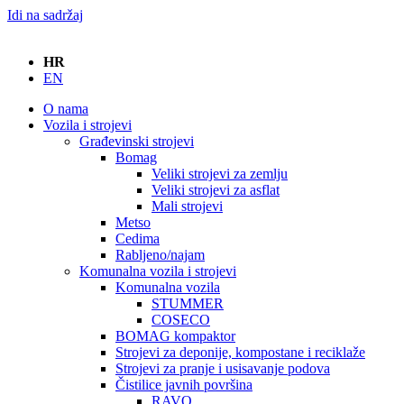
Idi na sadržaj
HR
EN
O nama
Vozila i strojevi
Građevinski strojevi
Bomag
Veliki strojevi za zemlju
Veliki strojevi za asflat
Mali strojevi
Metso
Cedima
Rabljeno/najam
Komunalna vozila i strojevi
Komunalna vozila
STUMMER
COSECO
BOMAG kompaktor
Strojevi za deponije, kompostane i reciklaže
Strojevi za pranje i usisavanje podova
Čistilice javnih površina
RAVO