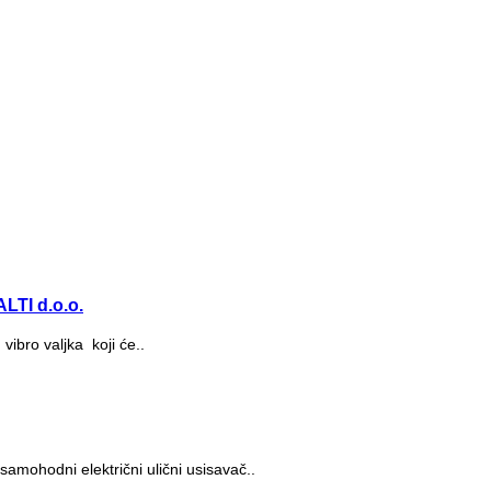
LTI d.o.o.
bro valjka koji će..
samohodni električni ulični usisavač..