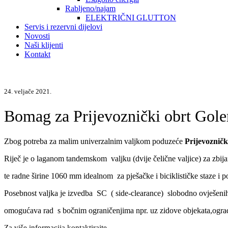
Rabljeno/najam
ELEKTRIČNI GLUTTON
Servis i rezervni dijelovi
Novosti
Naši klijenti
Kontakt
24. veljače 2021.
Bomag za Prijevoznički obrt Gole
Zbog potreba za malim univerzalnim valjkom poduzeće
Prijevozničk
Riječ je o laganom tandemskom valjku (dvije čelične valjice) za zbij
te radne širine 1060 mm idealnom za pješačke i biciklističke staze i p
Posebnost valjka je izvedba SC ( side-clearance) slobodno ovješenih v
omogućava rad s bočnim ograničenjima npr. uz zidove objekata,ograda
Za više informacija kontaktirajte