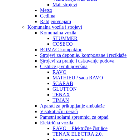
Mali strojevi
Metso
Cedima
Rabljeno/najam
Komunalna vozila i strojevi
Komunalna vozila
STUMMER
COSECO
BOMAG kompaktor
Strojevi za deponije, kompostane i reciklaže
Strojevi za pranje i usisavanje podova
Čistilice javnih površina
RAVO
MATHIEU / sada RAVO
SCARAB
GLUTTON
TENAX
TIMAN
Aparati za prikupljanje ambalaže
Visokotlačni perači
Pametni solarni spremnici za otpad
Električna vozila
RAVO – Električne čistilice
TENAX ELECTRA 2.0.
Esagono energia