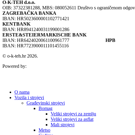
O-K-TEH d.o.o.
OIB: 37322381288, MBS: 080052611 Društvo s ograničenom odgovorno
ZAGREBAČKA BANKA
IBAN: HR5023600001102771421
KENTBANK
IBAN: HR8941240031199001286
ERSTE&STEIERMARKISCHE BANK
IBAN: HR6424020061100961777
HPB
IBAN: HR7723900011101455116
© o-k-teh.hr 2026.
Powered by:
O nama
Vozila i strojevi
Građevinski strojevi
Bomag
Veliki strojevi za zemlju
Veliki strojevi za asflat
Mali strojevi
Metso