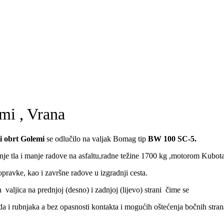
mi , Vrana
i obrt Golemi
se odlučilo na valjak Bomag tip
BW 100 SC-5.
anje tla i manje radove na asfaltu,radne težine 1700 kg ,motorom Kubo
opravke, kao i završne radove u izgradnji cesta.
aljica na prednjoj (desno) i zadnjoj (lijevo) strani čime se
 i rubnjaka a bez opasnosti kontakta i mogućih oštećenja bočnih stran