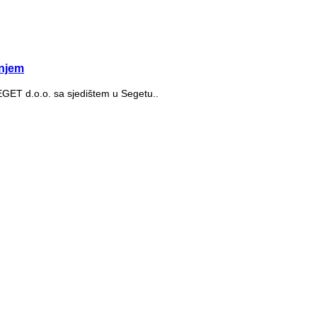
njem
SEGET d.o.o. sa sjedištem u Segetu..