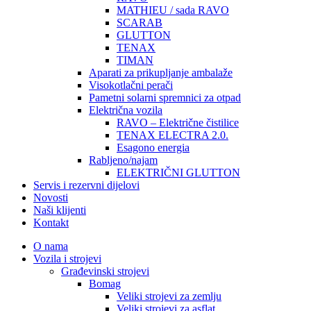
MATHIEU / sada RAVO
SCARAB
GLUTTON
TENAX
TIMAN
Aparati za prikupljanje ambalaže
Visokotlačni perači
Pametni solarni spremnici za otpad
Električna vozila
RAVO – Električne čistilice
TENAX ELECTRA 2.0.
Esagono energia
Rabljeno/najam
ELEKTRIČNI GLUTTON
Servis i rezervni dijelovi
Novosti
Naši klijenti
Kontakt
O nama
Vozila i strojevi
Građevinski strojevi
Bomag
Veliki strojevi za zemlju
Veliki strojevi za asflat