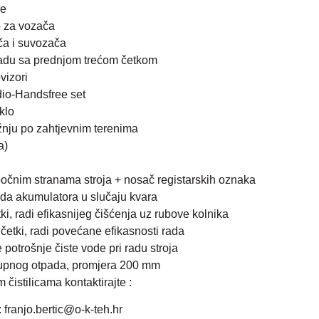
je
o za vozača
ča i suvozača
radu sa prednjom trećom četkom
vizori
o-Handsfree set
klo
žnju po zahtjevnim terenima
a)
 bočnim stranama stroja + nosač registarskih oznaka
da akumulatora u slučaju kvara
i, radi efikasnijeg čišćenja uz rubove kolnika
četki, radi povećane efikasnosti rada
 potrošnje čiste vode pri radu stroja
rupnog otpada, promjera 200 mm
čistilicama kontaktirajte :
 franjo.bertic@o-k-teh.hr