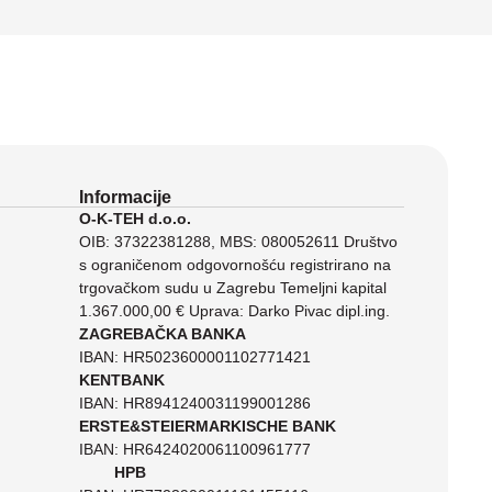
Informacije
O-K-TEH d.o.o.
OIB: 37322381288, MBS: 080052611 Društvo
s ograničenom odgovornošću registrirano na
trgovačkom sudu u Zagrebu Temeljni kapital
1.367.000,00 € Uprava: Darko Pivac dipl.ing.
ZAGREBAČKA BANKA
IBAN: HR5023600001102771421
KENTBANK
IBAN: HR8941240031199001286
ERSTE&STEIERMARKISCHE BANK
IBAN: HR6424020061100961777
HPB