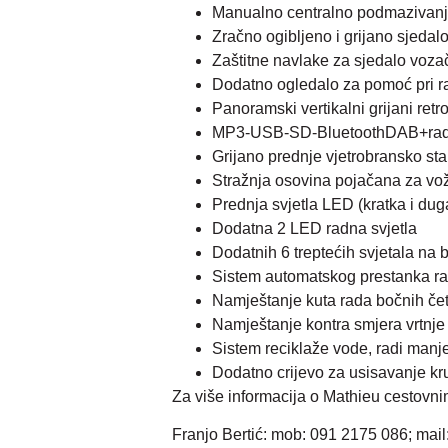
Manualno centralno podmazivan
Zračno ogibljeno i grijano sjedal
Zaštitne navlake za sjedalo voza
Dodatno ogledalo za pomoć pri 
Panoramski vertikalni grijani retro
MP3-USB-SD-BluetoothDAB+radi
Grijano prednje vjetrobransko sta
Stražnja osovina pojačana za vo
Prednja svjetla LED (kratka i dug
Dodatna 2 LED radna svjetla
Dodatnih 6 treptećih svjetala na
Sistem automatskog prestanka ra
Namještanje kuta rada bočnih četk
Namještanje kontra smjera vrtnje 
Sistem reciklaže vode, radi manje
Dodatno crijevo za usisavanje k
Za više informacija o Mathieu cestovnim 
Franjo Bertić: mob: 091 2175 086; mail: