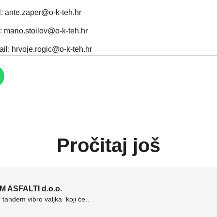
: ante.zaper@o-k-teh.hr
: mario.stoilov@o-k-teh.hr
ail:
hrvoje.rogic@o-k-teh.hr
Pročitaj još
M ASFALTI d.o.o.
andem vibro valjka koji će..