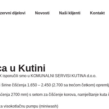
ezervni dijelovi
Novosti
Naši klijenti
Kontakt
ca u Kutini
X
isporučili smo u
KOMUNALNI SERVISI KUTINA d.o.o.
i širine čišćenja 1.650 – 2.450 (2.700 sa trećom četkom) opremlj
čišćenja 2700 mm) s setom za čišćenje korova, namještanje kuta 
a za visokotlačnu pumpu (miniwash)