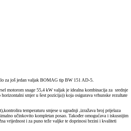
dlučilo za još jedan valjak BOMAG tip BW 151 AD-5.
diesel motorom snage 55,4 kW valjak je idealna kombinacija za srednje
o horizontalni smjer u šest pozicija)) koja osigurava vrhunske rezultate
,kontrolira temperaturu smjese u ugradnji ,izražava broj prijelaza
simalno učinkovito kompletan posao. Također omogućava i iskusnijim
vrijednost i za puno teže valjke te doprinosi brzini i kvaliteti