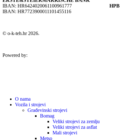
ERSTE&STEIERMARKISCHE BANK
IBAN: HR6424020061100961777
HPB
IBAN: HR7723900011101455116
© o-k-teh.hr 2026.
Powered by:
O nama
Vozila i strojevi
Građevinski strojevi
Bomag
Veliki strojevi za zemlju
Veliki strojevi za asflat
Mali strojevi
Metso