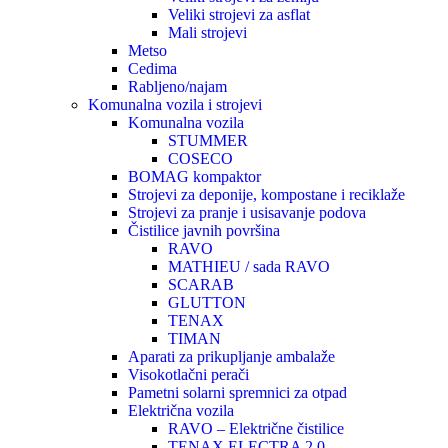
Veliki strojevi za asflat
Mali strojevi
Metso
Cedima
Rabljeno/najam
Komunalna vozila i strojevi
Komunalna vozila
STUMMER
COSECO
BOMAG kompaktor
Strojevi za deponije, kompostane i reciklaže
Strojevi za pranje i usisavanje podova
Čistilice javnih površina
RAVO
MATHIEU / sada RAVO
SCARAB
GLUTTON
TENAX
TIMAN
Aparati za prikupljanje ambalaže
Visokotlačni perači
Pametni solarni spremnici za otpad
Električna vozila
RAVO – Električne čistilice
TENAX ELECTRA 2.0.