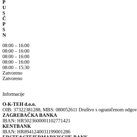
P
U
S
Č
P
S
N
08:00 – 16:00
08:00 – 16:00
08:00 – 16:00
08:00 – 16:00
08:00 – 15:30
Zatvoreno
Zatvoreno
Informacije
O-K-TEH d.o.o.
OIB: 37322381288, MBS: 080052611 Društvo s ograničenom odgovorno
ZAGREBAČKA BANKA
IBAN: HR5023600001102771421
KENTBANK
IBAN: HR8941240031199001286