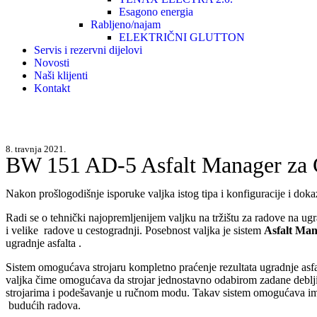
Esagono energia
Rabljeno/najam
ELEKTRIČNI GLUTTON
Servis i rezervni dijelovi
Novosti
Naši klijenti
Kontakt
8. travnja 2021.
BW 151 AD-5 Asfalt Manager za C
Nakon prošlogodišnje isporuke valjka istog tipa i konfiguracije i d
Radi se o tehnički najopremljenijem valjku na tržištu za radove na u
i velike radove u cestogradnji. Posebnost valjka je sistem
Asfalt Ma
ugradnje asfalta .
Sistem omogućava strojaru kompletno praćenje rezultata ugradnje asfal
valjka čime omogućava da strojar jednostavno odabirom zadane debl
strojarima i podešavanje u ručnom modu. Takav sistem omogućava impresi
budućih radova.