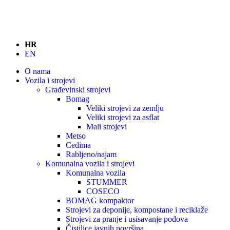
HR
EN
O nama
Vozila i strojevi
Građevinski strojevi
Bomag
Veliki strojevi za zemlju
Veliki strojevi za asflat
Mali strojevi
Metso
Cedima
Rabljeno/najam
Komunalna vozila i strojevi
Komunalna vozila
STUMMER
COSECO
BOMAG kompaktor
Strojevi za deponije, kompostane i reciklaže
Strojevi za pranje i usisavanje podova
Čistilice javnih površina