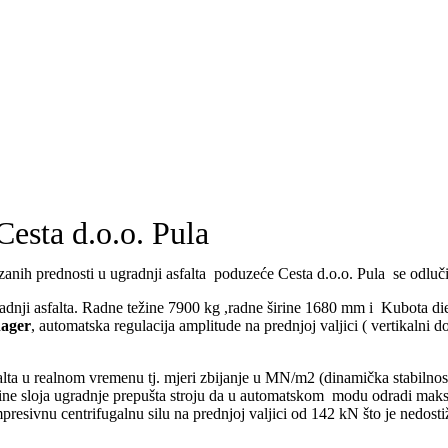
esta d.o.o. Pula
okazanih prednosti u ugradnji asfalta poduzeće Cesta d.o.o. Pula se o
gradnji asfalta. Radne težine 7900 kg ,radne širine 1680 mm i Kubota 
nager
, automatska regulacija amplitude na prednjoj valjici ( vertikalni d
ta u realnom vremenu tj. mjeri zbijanje u MN/m2 (dinamička stabilnost)
jine sloja ugradnje prepušta stroju da u automatskom modu odradi mak
vnu centrifugalnu silu na prednjoj valjici od 142 kN što je nedostižna 