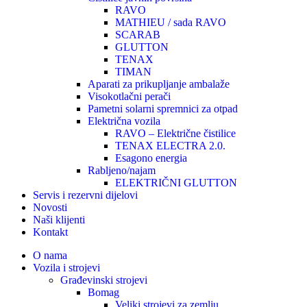
RAVO
MATHIEU / sada RAVO
SCARAB
GLUTTON
TENAX
TIMAN
Aparati za prikupljanje ambalaže
Visokotlačni perači
Pametni solarni spremnici za otpad
Električna vozila
RAVO – Električne čistilice
TENAX ELECTRA 2.0.
Esagono energia
Rabljeno/najam
ELEKTRIČNI GLUTTON
Servis i rezervni dijelovi
Novosti
Naši klijenti
Kontakt
O nama
Vozila i strojevi
Građevinski strojevi
Bomag
Veliki strojevi za zemlju