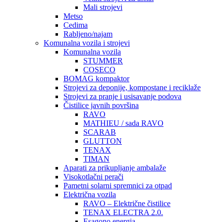
Mali strojevi
Metso
Cedima
Rabljeno/najam
Komunalna vozila i strojevi
Komunalna vozila
STUMMER
COSECO
BOMAG kompaktor
Strojevi za deponije, kompostane i reciklaže
Strojevi za pranje i usisavanje podova
Čistilice javnih površina
RAVO
MATHIEU / sada RAVO
SCARAB
GLUTTON
TENAX
TIMAN
Aparati za prikupljanje ambalaže
Visokotlačni perači
Pametni solarni spremnici za otpad
Električna vozila
RAVO – Električne čistilice
TENAX ELECTRA 2.0.
Esagono energia