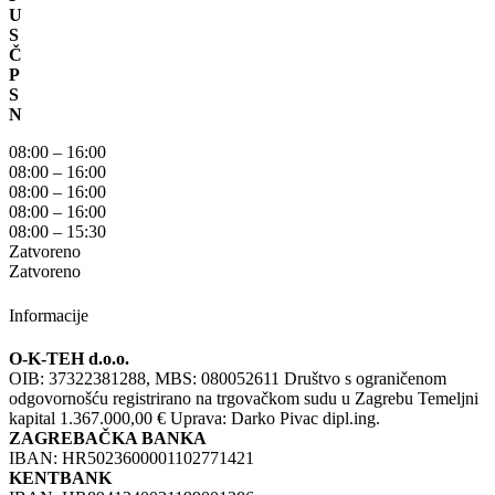
U
S
Č
P
S
N
08:00 – 16:00
08:00 – 16:00
08:00 – 16:00
08:00 – 16:00
08:00 – 15:30
Zatvoreno
Zatvoreno
Informacije
O-K-TEH d.o.o.
OIB: 37322381288, MBS: 080052611 Društvo s ograničenom
odgovornošću registrirano na trgovačkom sudu u Zagrebu Temeljni
kapital 1.367.000,00 € Uprava: Darko Pivac dipl.ing.
ZAGREBAČKA BANKA
IBAN: HR5023600001102771421
KENTBANK