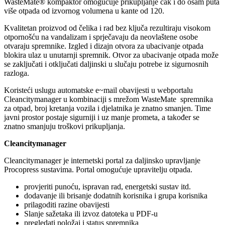
WasteMate® kompaktor omogućuje prikupljanje čak i do osam puta
više otpada od izvornog volumena u kante od 120.
Kvalitetan proizvod od čelika i rad bez ključa rezultiraju visokom
otpornošću na vandalizam i sprječavaju da neovlaštene osobe
otvaraju spremnike. Izgled i dizajn otvora za ubacivanje otpada
blokira ulaz u unutarnji spremnik. Otvor za ubacivanje otpada može
se zaključati i otključati daljinski u slučaju potrebe iz sigurnosnih
razloga.
Koristeći uslugu automatske e~mail obavijesti u webportalu
Cleancitymanager u kombinaciji s mrežom WasteMate spremnika
za otpad, broj kretanja vozila i djelatnika je znatno smanjen. Time
javni prostor postaje sigurniji i uz manje prometa, a također se
znatno smanjuju troškovi prikupljanja.
Cleancitymanager
Cleancitymanager je internetski portal za daljinsko upravljanje
Procopress sustavima. Portal omogućuje upravitelju otpada.
provjeriti punoću, ispravan rad, energetski sustav itd.
dodavanje ili brisanje dodatnih korisnika i grupa korisnika
prilagoditi razine obavijesti
Slanje sažetaka ili izvoz datoteka u PDF-u
pregledati položaj i status spremnika