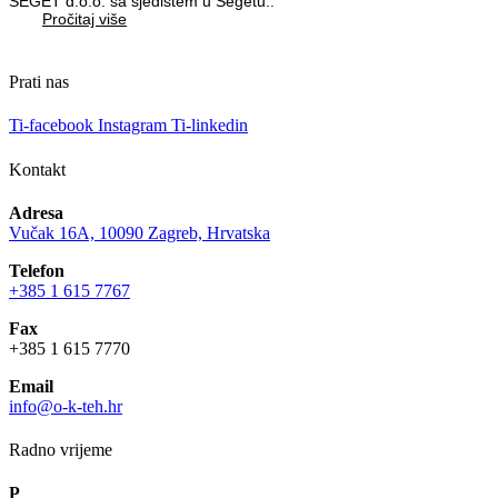
SEGET d.o.o. sa sjedištem u Segetu..
Pročitaj više
Prati nas
Ti-facebook
Instagram
Ti-linkedin
Kontakt
Adresa
Vučak 16A, 10090 Zagreb, Hrvatska
Telefon
+385 1 615 7767
Fax
+385 1 615 7770
Email
info@o-k-teh.hr
Radno vrijeme
P