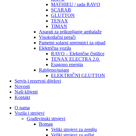
MATHIEU / sada RAVO
SCARAB
GLUTTON
TENAX
TIMAN
Aparati za prikupljanje ambalaže
Visokotlačni perači
Pametni solarni spremnici za otpad
Električna vozila
RAVO – Električne čistilice
TENAX ELECTRA 2.0.
Esagono energia
Rabljeno/najam
ELEKTRIČNI GLUTTON
Servis i rezervni dijelovi
Novosti
Naši klijenti
Kontakt
O nama
Vozila i strojevi
Građevinski strojevi
Bomag
Veliki strojevi za zemlju
Veliki strojevi za asflat