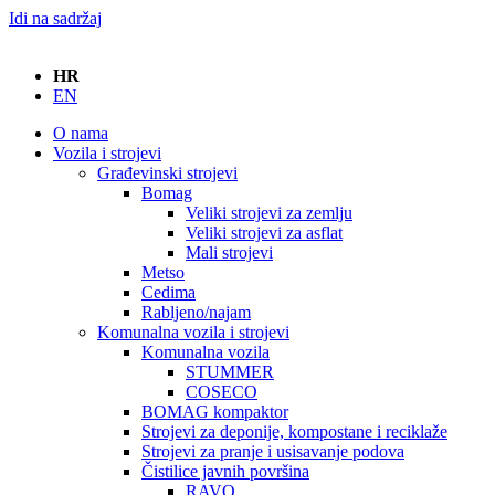
Idi na sadržaj
HR
EN
O nama
Vozila i strojevi
Građevinski strojevi
Bomag
Veliki strojevi za zemlju
Veliki strojevi za asflat
Mali strojevi
Metso
Cedima
Rabljeno/najam
Komunalna vozila i strojevi
Komunalna vozila
STUMMER
COSECO
BOMAG kompaktor
Strojevi za deponije, kompostane i reciklaže
Strojevi za pranje i usisavanje podova
Čistilice javnih površina
RAVO