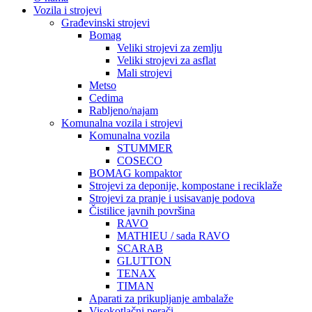
Vozila i strojevi
Građevinski strojevi
Bomag
Veliki strojevi za zemlju
Veliki strojevi za asflat
Mali strojevi
Metso
Cedima
Rabljeno/najam
Komunalna vozila i strojevi
Komunalna vozila
STUMMER
COSECO
BOMAG kompaktor
Strojevi za deponije, kompostane i reciklaže
Strojevi za pranje i usisavanje podova
Čistilice javnih površina
RAVO
MATHIEU / sada RAVO
SCARAB
GLUTTON
TENAX
TIMAN
Aparati za prikupljanje ambalaže
Visokotlačni perači