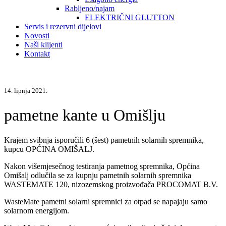
Rabljeno/najam
ELEKTRIČNI GLUTTON
Servis i rezervni dijelovi
Novosti
Naši klijenti
Kontakt
14. lipnja 2021.
pametne kante u Omišlju
Krajem svibnja isporučili 6 (šest) pametnih solarnih spremnika,
kupcu OPĆINA OMIŠALJ.
Nakon višemjesečnog testiranja pametnog spremnika, Općina
Omišalj odlučila se za kupnju pametnih solarnih spremnika
WASTEMATE 120, nizozemskog proizvođača PROCOMAT B.V.
WasteMate pametni solarni spremnici za otpad se napajaju samo
solarnom energijom.