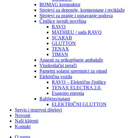
BOMAG kompaktor
Strojevi za deponije, kompostane i reciklaže
Strojevi za pranje i usisavanje podova
Čistilice javnih površina
RAVO
MATHIEU / sada RAVO
SCARAB
GLUTTON
TENAX
TIMAN
Aparati za prikupljanje ambalaže
Visokotlačni perači
Pametni solarni spremnici za otpad
Električna vozila
RAVO – Električne čistilice
TENAX ELECTRA 2.0.
Esagono energia
Rabljeno/najam
ELEKTRIČNI GLUTTON
Servis i rezervni dijelovi
Novosti
Naši klijenti
Kontakt
O nama