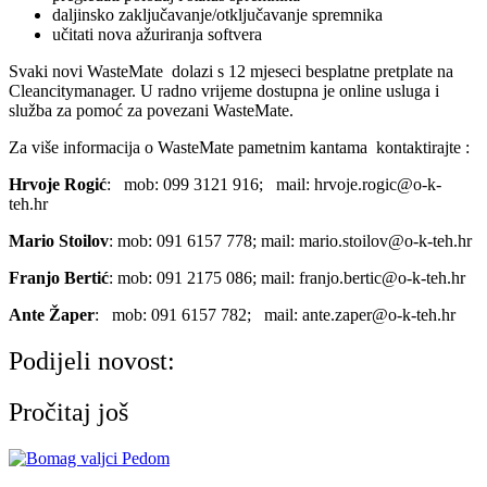
daljinsko zaključavanje/otključavanje spremnika
učitati nova ažuriranja softvera
Svaki novi WasteMate dolazi s 12 mjeseci besplatne pretplate na
Cleancitymanager. U radno vrijeme dostupna je online usluga i
služba za pomoć za povezani WasteMate.
Za više informacija o WasteMate pametnim kantama kontaktirajte :
Hrvoje Rogić
: mob: 099 3121 916; mail: hrvoje.rogic@o-k-
teh.hr
Mario Stoilov
: mob: 091 6157 778; mail: mario.stoilov@o-k-teh.hr
Franjo Bertić
: mob: 091 2175 086; mail: franjo.bertic@o-k-teh.hr
Ante Žaper
: mob: 091 6157 782; mail: ante.zaper@o-k-teh.hr
Podijeli novost:
Pročitaj još