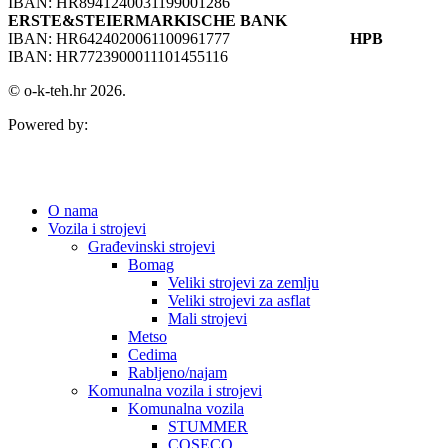
IBAN: HR8941240031199001286
ERSTE&STEIERMARKISCHE BANK
IBAN: HR6424020061100961777
HPB
IBAN: HR7723900011101455116
© o-k-teh.hr 2026.
Powered by:
O nama
Vozila i strojevi
Građevinski strojevi
Bomag
Veliki strojevi za zemlju
Veliki strojevi za asflat
Mali strojevi
Metso
Cedima
Rabljeno/najam
Komunalna vozila i strojevi
Komunalna vozila
STUMMER
COSECO