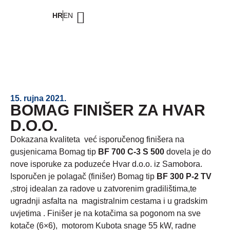
HR
EN
15. rujna 2021.
BOMAG FINIŠER ZA HVAR
D.O.O.
Dokazana kvaliteta već isporučenog finišera na
gusjenicama Bomag tip
BF 700 C-3
S 500
dovela je do
nove isporuke za poduzeće Hvar d.o.o. iz Samobora.
Isporučen je polagač (finišer) Bomag tip
BF 300 P-2 TV
,stroj idealan za radove u zatvorenim gradilištima,te
ugradnji asfalta na magistralnim cestama i u gradskim
uvjetima . Finišer je na kotačima sa pogonom na sve
kotače (6×6), motorom Kubota snage 55 kW, radne