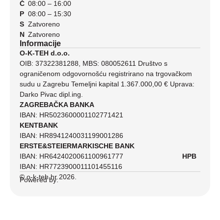
Č
08:00 – 16:00
P
08:00 – 15:30
S
Zatvoreno
N
Zatvoreno
Informacije
O-K-TEH d.o.o.
OIB: 37322381288, MBS: 080052611 Društvo s
ograničenom odgovornošću registrirano na trgovačkom
sudu u Zagrebu Temeljni kapital 1.367.000,00 € Uprava:
Darko Pivac dipl.ing.
ZAGREBAČKA BANKA
IBAN: HR5023600001102771421
KENTBANK
IBAN: HR8941240031199001286
ERSTE&STEIERMARKISCHE BANK
IBAN: HR6424020061100961777
HPB
IBAN: HR7723900011101455116
© o-k-teh.hr 2026.
Powered by: