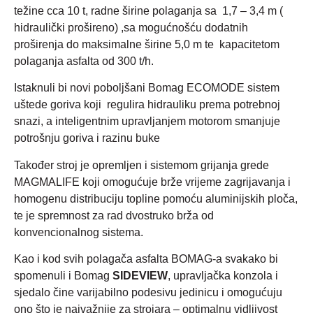
težine cca 10 t, radne širine polaganja sa 1,7 – 3,4 m (
hidraulički prošireno) ,sa mogućnošću dodatnih
proširenja do maksimalne širine 5,0 m te kapacitetom
polaganja asfalta od 300 t/h.
Istaknuli bi novi poboljšani Bomag ECOMODE sistem
uštede goriva koji regulira hidrauliku prema potrebnoj
snazi, a inteligentnim upravljanjem motorom smanjuje
potrošnju goriva i razinu buke
Također stroj je opremljen i sistemom grijanja grede
MAGMALIFE koji omogućuje brže vrijeme zagrijavanja i
homogenu distribuciju topline pomoću aluminijskih ploča,
te je spremnost za rad dvostruko brža od
konvencionalnog sistema.
Kao i kod svih polagača asfalta BOMAG-a svakako bi
spomenuli i Bomag
SIDEVIEW
, upravljačka konzola i
sjedalo čine varijabilno podesivu jedinicu i omogućuju
ono što je najvažnije za strojara – optimalnu vidljivost