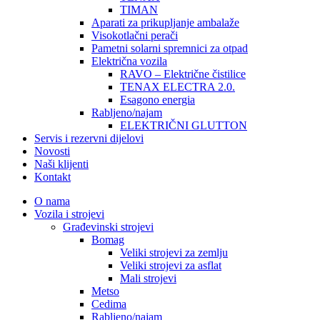
TIMAN
Aparati za prikupljanje ambalaže
Visokotlačni perači
Pametni solarni spremnici za otpad
Električna vozila
RAVO – Električne čistilice
TENAX ELECTRA 2.0.
Esagono energia
Rabljeno/najam
ELEKTRIČNI GLUTTON
Servis i rezervni dijelovi
Novosti
Naši klijenti
Kontakt
O nama
Vozila i strojevi
Građevinski strojevi
Bomag
Veliki strojevi za zemlju
Veliki strojevi za asflat
Mali strojevi
Metso
Cedima
Rabljeno/najam