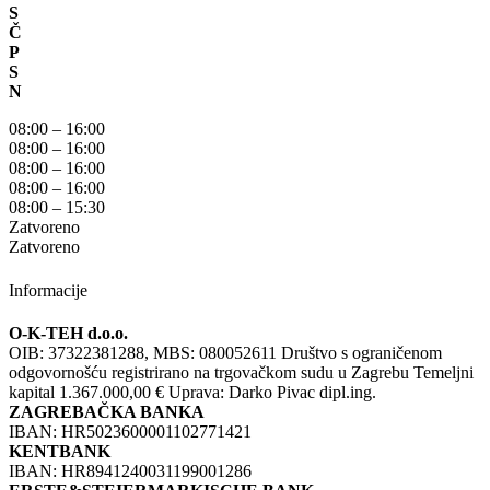
S
Č
P
S
N
08:00 – 16:00
08:00 – 16:00
08:00 – 16:00
08:00 – 16:00
08:00 – 15:30
Zatvoreno
Zatvoreno
Informacije
O-K-TEH d.o.o.
OIB: 37322381288, MBS: 080052611 Društvo s ograničenom
odgovornošću registrirano na trgovačkom sudu u Zagrebu Temeljni
kapital 1.367.000,00 € Uprava: Darko Pivac dipl.ing.
ZAGREBAČKA BANKA
IBAN: HR5023600001102771421
KENTBANK
IBAN: HR8941240031199001286