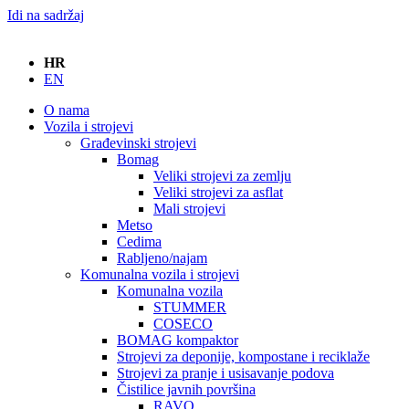
Idi na sadržaj
HR
EN
O nama
Vozila i strojevi
Građevinski strojevi
Bomag
Veliki strojevi za zemlju
Veliki strojevi za asflat
Mali strojevi
Metso
Cedima
Rabljeno/najam
Komunalna vozila i strojevi
Komunalna vozila
STUMMER
COSECO
BOMAG kompaktor
Strojevi za deponije, kompostane i reciklaže
Strojevi za pranje i usisavanje podova
Čistilice javnih površina
RAVO