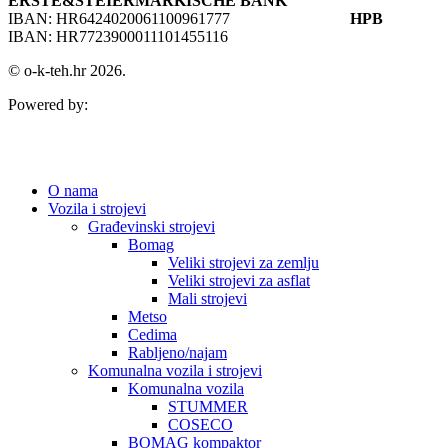
ERSTE&STEIERMARKISCHE BANK
IBAN: HR6424020061100961777
HPB
IBAN: HR7723900011101455116
© o-k-teh.hr 2026.
Powered by:
O nama
Vozila i strojevi
Građevinski strojevi
Bomag
Veliki strojevi za zemlju
Veliki strojevi za asflat
Mali strojevi
Metso
Cedima
Rabljeno/najam
Komunalna vozila i strojevi
Komunalna vozila
STUMMER
COSECO
BOMAG kompaktor