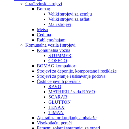
Građevinski strojevi
Bomag
Veliki strojevi za zemlju
Veliki strojevi za asflat
Mali strojevi
Metso
Cedima
Rabljeno/najam
Komunalna vozila i strojevi
Komunalna vozila
STUMMER
COSECO
BOMAG kompaktor
Strojevi za deponije, kompostane i reciklaže
Strojevi za pranje i usisavanje podova
Čistilice javnih površina
RAVO
MATHIEU / sada RAVO
SCARAB
GLUTTON
TENAX
TIMAN
Aparati za prikupljanje ambalaže
Visokotlačni perači
Pametni solarni spremnici za otpad