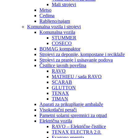
Mali strojevi
Metso
Cedima
Rabljeno/najam
Komunalna vozila i strojevi
Komunalna vozila
STUMMER
COSECO
BOMAG kompaktor
Strojevi za deponije, kompostane i reciklaže
Strojevi za pranje i usisavanje podova
Čistilice javnih površina
RAVO
MATHIEU / sada RAVO
SCARAB
GLUTTON
TENAX
TIMAN
Aparati za prikupljanje ambalaže
Visokotlačni perači
Pametni solarni spremnici za otpad
Električna vozila
RAVO – Električne čistilice
TENAX ELECTRA 2.0.
Esagono energia