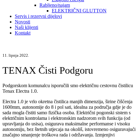
Rabljeno/najam
ELEKTRIČNI GLUTTON
Servis i rezervni dijelovi
Novosti
Naši klijenti
Kontakt
11. lipnja 2022.
TENAX Čisti Podgoru
Podgorskom komunalcu isporučili smo električnu cestovnu čistilicu
Tenax Electra 1.0.
Electra 1.0 je vrlo okretna čistilica manjih dimenzija, širine čišćenja
1600mm, autonomije do 8 i pol sati, idealna za područja gdje je do
sada mogla čistiti samo fizička osoba. Električni pogonski sistem s
električnim kontrolama i elektronskim nadzorom svih funkcija (od
upravljanja do usisa), osigurava maksimalne performanse i visoku
autonomiju, bez štetnih utjecaja na okoliš, istovremeno osiguravajući
značajno smanjenje troškova rada i održavanja. Izmjenjivi