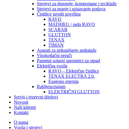
Strojevi za deponije, kompostane i reciklaže
Strojevi za pranje i usisavanje podova
Čistilice javnih površina
RAVO
MATHIEU / sada RAVO
SCARAB
GLUTTON
TENAX
TIMAN
Aparati za prikupljanje ambalaže
Visokotlačni perači
Pametni solarni spremnici za otpad
Električna vozila
RAVO – Električne čistilice
TENAX ELECTRA 2.0.
Esagono energia
Rabljeno/najam
ELEKTRIČNI GLUTTON
Servis i rezervni dijelovi
Novosti
Naši klijenti
Kontakt
O nama
Vozila i strojevi