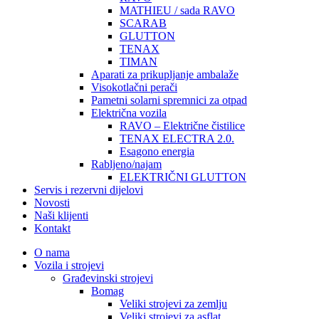
MATHIEU / sada RAVO
SCARAB
GLUTTON
TENAX
TIMAN
Aparati za prikupljanje ambalaže
Visokotlačni perači
Pametni solarni spremnici za otpad
Električna vozila
RAVO – Električne čistilice
TENAX ELECTRA 2.0.
Esagono energia
Rabljeno/najam
ELEKTRIČNI GLUTTON
Servis i rezervni dijelovi
Novosti
Naši klijenti
Kontakt
O nama
Vozila i strojevi
Građevinski strojevi
Bomag
Veliki strojevi za zemlju
Veliki strojevi za asflat