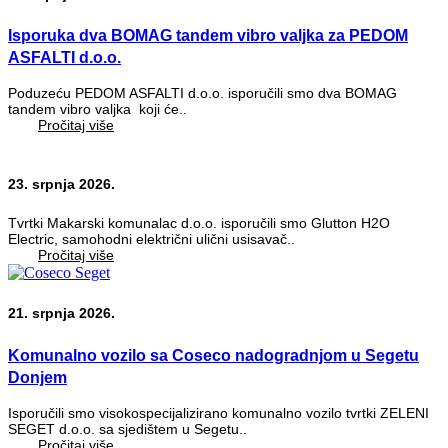
Isporuka dva BOMAG tandem vibro valjka za PEDOM
ASFALTI d.o.o.
Poduzeću PEDOM ASFALTI d.o.o. isporučili smo dva BOMAG
tandem vibro valjka koji će..
Pročitaj više
23. srpnja 2026.
Tvrtki Makarski komunalac d.o.o. isporučili smo Glutton H2O
Electric, samohodni električni ulični usisavač..
Pročitaj više
21. srpnja 2026.
Komunalno vozilo sa Coseco nadogradnjom u Segetu
Donjem
Isporučili smo visokospecijalizirano komunalno vozilo tvrtki ZELENI
SEGET d.o.o. sa sjedištem u Segetu..
Pročitaj više