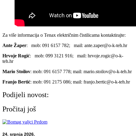
Za više informacija o Tenax električnim čistilicama kontaktirajte:
Ante Žaper
: mob: 091 6157 782; mail: ante.zaper@o-k-teh.hr
Hrvoje Rogić
: mob: 099 3121 916; mail: hrvoje.rogic@o-k-
teh.hr
Mario Stoilov
: mob: 091 6157 778; mail: mario.stoilov@o-k-teh.hr
Franjo Bertić
: mob: 091 2175 086; mail: franjo.bertic@o-k-teh.hr
Podijeli novost:
Pročitaj još
24. srpnja 2026.