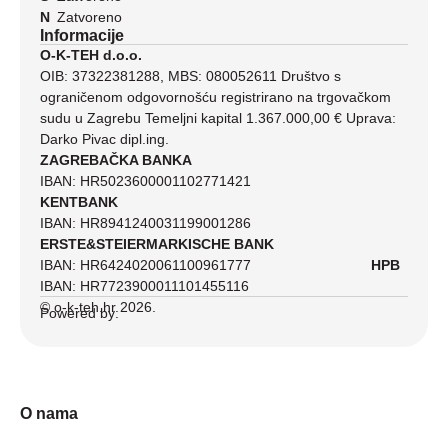
N
Zatvoreno
Informacije
O-K-TEH d.o.o.
OIB: 37322381288, MBS: 080052611 Društvo s
ograničenom odgovornošću registrirano na trgovačkom
sudu u Zagrebu Temeljni kapital 1.367.000,00 € Uprava:
Darko Pivac dipl.ing.
ZAGREBAČKA BANKA
IBAN: HR5023600001102771421
KENTBANK
IBAN: HR8941240031199001286
ERSTE&STEIERMARKISCHE BANK
IBAN: HR6424020061100961777
HPB
IBAN: HR7723900011101455116
© o-k-teh.hr 2026.
Powered by:
O nama