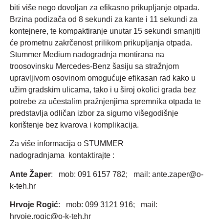
biti više nego dovoljan za efikasno prikupljanje otpada.
Brzina podizača od 8 sekundi za kante i 11 sekundi za
kontejnere, te kompaktiranje unutar 15 sekundi smanjiti
će prometnu zakrčenost prilikom prikupljanja otpada.
Stummer Medium nadogradnja montirana na
troosovinsku Mercedes-Benz šasiju sa stražnjom
upravljivom osovinom omogućuje efikasan rad kako u
užim gradskim ulicama, tako i u široj okolici grada bez
potrebe za učestalim pražnjenjima spremnika otpada te
predstavlja odličan izbor za sigurno višegodišnje
korištenje bez kvarova i komplikacija.
Za više informacija o STUMMER
nadogradnjama kontaktirajte :
Ante Žaper
: mob: 091 6157 782; mail: ante.zaper@o-
k-teh.hr
Hrvoje Rogić
: mob: 099 3121 916; mail:
hrvoje.rogic@o-k-teh.hr