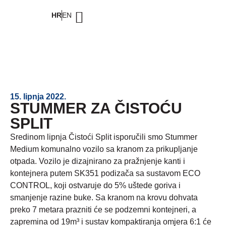
HR
EN
15. lipnja 2022.
STUMMER ZA ČISTOĆU
SPLIT
Sredinom lipnja Čistoći Split isporučili smo Stummer
Medium komunalno vozilo sa kranom za prikupljanje
otpada. Vozilo je dizajnirano za pražnjenje kanti i
kontejnera putem SK351 podizača sa sustavom ECO
CONTROL, koji ostvaruje do 5% uštede goriva i
smanjenje razine buke. Sa kranom na krovu dohvata
preko 7 metara prazniti će se podzemni kontejneri, a
zapremina od 19m³ i sustav kompaktiranja omjera 6:1 će