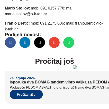
Mario Stoilov
: mob: 091 6157 778; mail:
mario.stoilov@o-k-teh.hr
Franjo Bertić
: mob: 091 2175 086; mail: franjo.bertic@o-
k-teh.hr
Podijeli novost:
Pročitaj još
24. srpnja 2026.
Isporuka dva BOMAG tandem vibro valjka za PEDOM A
Poduzeću PEDOM ASFALTI d.o.o. isporučili smo dva BOMAG tand
Pročitaj više