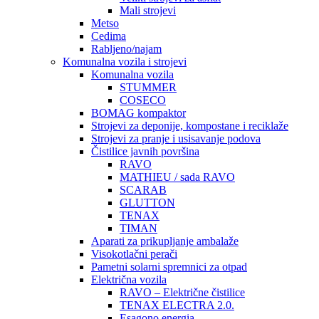
Mali strojevi
Metso
Cedima
Rabljeno/najam
Komunalna vozila i strojevi
Komunalna vozila
STUMMER
COSECO
BOMAG kompaktor
Strojevi za deponije, kompostane i reciklaže
Strojevi za pranje i usisavanje podova
Čistilice javnih površina
RAVO
MATHIEU / sada RAVO
SCARAB
GLUTTON
TENAX
TIMAN
Aparati za prikupljanje ambalaže
Visokotlačni perači
Pametni solarni spremnici za otpad
Električna vozila
RAVO – Električne čistilice
TENAX ELECTRA 2.0.
Esagono energia