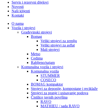
Servis i rezervni dijelovi
Novosti
Naši klijenti
Kontakt
O nama
Vozila i strojevi
Građevinski strojevi
Bomag
Veliki strojevi za zemlju
Veliki strojevi za asflat
Mali strojevi
Metso
Cedima
Rabljeno/najam
Komunalna vozila i strojevi
Komunalna vozila
STUMMER
COSECO
BOMAG kompaktor
Strojevi za deponije, kompostane i reciklaže
Strojevi za pranje i usisavanje podova
Čistilice javnih površina
RAVO
MATHIEU / sada RAVO