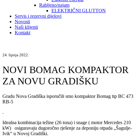
Rabljeno/najam
ELEKTRIČNI GLUTTON
Servis i rezervni dijelovi
Novosti
Naši klijenti
Kontakt
24. lipnja 2022.
NOVI BOMAG KOMPAKTOR
ZA NOVU GRADIŠKU
Gradu Nova Gradiška isporučili smo kompaktor Bomag tip BC 473
RB-5
.
Idealna kombinacija težine (26 tona) i snage ( motor Mercedes 210
kW) osiguravaju dugoročno rješenje za deponiju otpada „Šagulje-
Ivik“ u Novoj Gradiški.