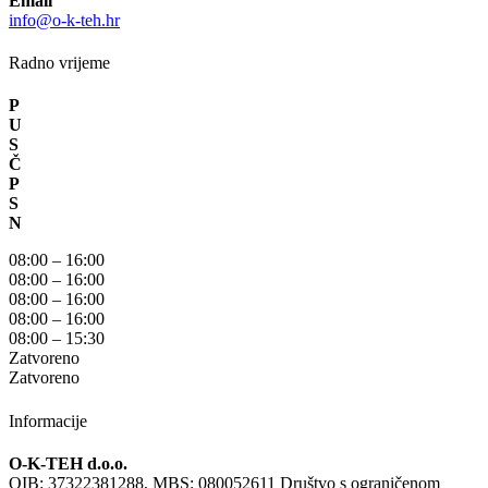
Email
info@o-k-teh.hr
Radno vrijeme
P
U
S
Č
P
S
N
08:00 – 16:00
08:00 – 16:00
08:00 – 16:00
08:00 – 16:00
08:00 – 15:30
Zatvoreno
Zatvoreno
Informacije
O-K-TEH d.o.o.
OIB: 37322381288, MBS: 080052611 Društvo s ograničenom