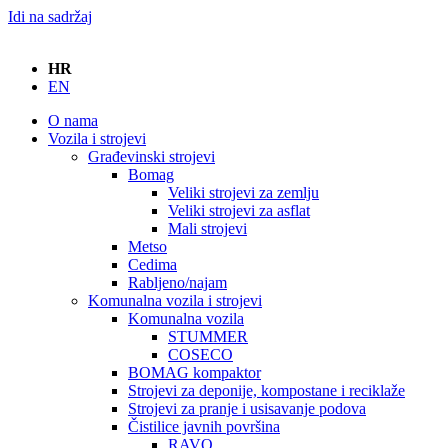
Idi na sadržaj
HR
EN
O nama
Vozila i strojevi
Građevinski strojevi
Bomag
Veliki strojevi za zemlju
Veliki strojevi za asflat
Mali strojevi
Metso
Cedima
Rabljeno/najam
Komunalna vozila i strojevi
Komunalna vozila
STUMMER
COSECO
BOMAG kompaktor
Strojevi za deponije, kompostane i reciklaže
Strojevi za pranje i usisavanje podova
Čistilice javnih površina
RAVO