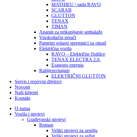
MATHIEU / sada RAVO
SCARAB
GLUTTON
TENAX
TIMAN
Aparati za prikupljanje ambalaže
Visokotlačni perači
Pametni solarni spremnici za otpad
Električna vozila
RAVO – Električne čistilice
TENAX ELECTRA 2.0.
Esagono energia
Rabljeno/najam
ELEKTRIČNI GLUTTON
Servis i rezervni dijelovi
Novosti
Naši klijenti
Kontakt
O nama
Vozila i strojevi
Građevinski strojevi
Bomag
Veliki strojevi za zemlju
Veliki strojevi za asflat