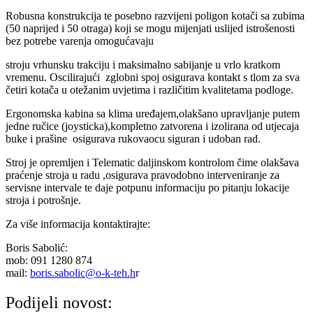
Robusna konstrukcija te posebno razvijeni poligon kotači sa zubima
(50 naprijed i 50 otraga) koji se mogu mijenjati uslijed istrošenosti
bez potrebe varenja omogućavaju
stroju vrhunsku trakciju i maksimalno sabijanje u vrlo kratkom
vremenu. Oscilirajući zglobni spoj osigurava kontakt s tlom za sva
četiri kotača u otežanim uvjetima i različitim kvalitetama podloge.
Ergonomska kabina sa klima uređajem,olakšano upravljanje putem
jedne ručice (joysticka),kompletno zatvorena i izolirana od utjecaja
buke i prašine osigurava rukovaocu siguran i udoban rad.
Stroj je opremljen i Telematic daljinskom kontrolom čime olakšava
praćenje stroja u radu ,osigurava pravodobno interveniranje za
servisne intervale te daje potpunu informaciju po pitanju lokacije
stroja i potrošnje.
Za više informacija kontaktirajte:
Boris Sabolić:
mob: 091 1280 874
mail:
boris.sabolic@o-k-teh.h
r
Podijeli novost: