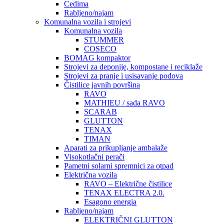
Cedima
Rabljeno/najam
Komunalna vozila i strojevi
Komunalna vozila
STUMMER
COSECO
BOMAG kompaktor
Strojevi za deponije, kompostane i reciklaže
Strojevi za pranje i usisavanje podova
Čistilice javnih površina
RAVO
MATHIEU / sada RAVO
SCARAB
GLUTTON
TENAX
TIMAN
Aparati za prikupljanje ambalaže
Visokotlačni perači
Pametni solarni spremnici za otpad
Električna vozila
RAVO – Električne čistilice
TENAX ELECTRA 2.0.
Esagono energia
Rabljeno/najam
ELEKTRIČNI GLUTTON