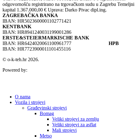
odgovornošću registrirano na trgovačkom sudu u Zagrebu Temeljni
kapital 1.367.000,00 € Uprava: Darko Pivac dipl.ing.
ZAGREBAČKA BANKA
IBAN: HR5023600001102771421
KENTBANK
IBAN: HR8941240031199001286
ERSTE&STEIERMARKISCHE BANK
IBAN: HR6424020061100961777
HPB
IBAN: HR7723900011101455116
© o-k-teh.hr 2026.
Powered by:
O nama
Vozila i strojevi
Građevinski strojevi
Bomag
Veliki strojevi za zemlju
Veliki strojevi za asflat
Mali strojevi
Metso