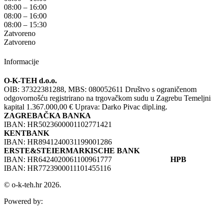
08:00 – 16:00
08:00 – 16:00
08:00 – 15:30
Zatvoreno
Zatvoreno
Informacije
O-K-TEH d.o.o.
OIB: 37322381288, MBS: 080052611 Društvo s ograničenom
odgovornošću registrirano na trgovačkom sudu u Zagrebu Temeljni
kapital 1.367.000,00 € Uprava: Darko Pivac dipl.ing.
ZAGREBAČKA BANKA
IBAN: HR5023600001102771421
KENTBANK
IBAN: HR8941240031199001286
ERSTE&STEIERMARKISCHE BANK
IBAN: HR6424020061100961777
HPB
IBAN: HR7723900011101455116
© o-k-teh.hr 2026.
Powered by: