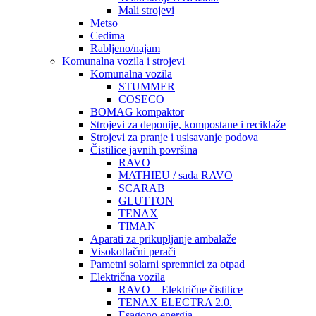
Mali strojevi
Metso
Cedima
Rabljeno/najam
Komunalna vozila i strojevi
Komunalna vozila
STUMMER
COSECO
BOMAG kompaktor
Strojevi za deponije, kompostane i reciklaže
Strojevi za pranje i usisavanje podova
Čistilice javnih površina
RAVO
MATHIEU / sada RAVO
SCARAB
GLUTTON
TENAX
TIMAN
Aparati za prikupljanje ambalaže
Visokotlačni perači
Pametni solarni spremnici za otpad
Električna vozila
RAVO – Električne čistilice
TENAX ELECTRA 2.0.
Esagono energia