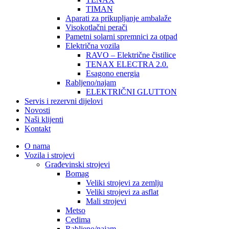
TIMAN
Aparati za prikupljanje ambalaže
Visokotlačni perači
Pametni solarni spremnici za otpad
Električna vozila
RAVO – Električne čistilice
TENAX ELECTRA 2.0.
Esagono energia
Rabljeno/najam
ELEKTRIČNI GLUTTON
Servis i rezervni dijelovi
Novosti
Naši klijenti
Kontakt
O nama
Vozila i strojevi
Građevinski strojevi
Bomag
Veliki strojevi za zemlju
Veliki strojevi za asflat
Mali strojevi
Metso
Cedima
Rabljeno/najam