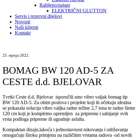
Rabljeno/najam
ELEKTRIČNI GLUTTON
Servis i rezervni dijelovi
Novosti
Naši klijenti
Kontakt
25. srpnja 2022.
BOMAG BW 120 AD-5 ZA
CESTE d.d. BJELOVAR
Tvrtki Ceste d.d. Bjelovar isporučili smo vibro valjak bomag tip
BW 120 AD-5. Za obim poslova i projekte koji ih očekuju idealna
se pokazala solucija vibro valjka radne težine 2,7 tona te radne širine
120 cm koji je kompletno opremljen za pripremu i sabijanje svih
vrsta podloga pripreme ili ugradnje asfalta.
Kompaktan dizajn,lakoća i jednostavnost rukovanja i održavanja
omogućuju široku primjenu na različitim vrstama radova -od novih