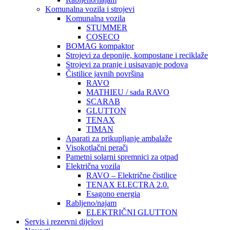
Komunalna vozila i strojevi
Komunalna vozila
STUMMER
COSECO
BOMAG kompaktor
Strojevi za deponije, kompostane i reciklaže
Strojevi za pranje i usisavanje podova
Čistilice javnih površina
RAVO
MATHIEU / sada RAVO
SCARAB
GLUTTON
TENAX
TIMAN
Aparati za prikupljanje ambalaže
Visokotlačni perači
Pametni solarni spremnici za otpad
Električna vozila
RAVO – Električne čistilice
TENAX ELECTRA 2.0.
Esagono energia
Rabljeno/najam
ELEKTRIČNI GLUTTON
Servis i rezervni dijelovi