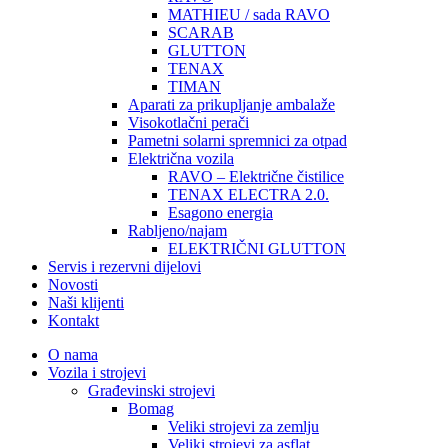
MATHIEU / sada RAVO
SCARAB
GLUTTON
TENAX
TIMAN
Aparati za prikupljanje ambalaže
Visokotlačni perači
Pametni solarni spremnici za otpad
Električna vozila
RAVO – Električne čistilice
TENAX ELECTRA 2.0.
Esagono energia
Rabljeno/najam
ELEKTRIČNI GLUTTON
Servis i rezervni dijelovi
Novosti
Naši klijenti
Kontakt
O nama
Vozila i strojevi
Građevinski strojevi
Bomag
Veliki strojevi za zemlju
Veliki strojevi za asflat