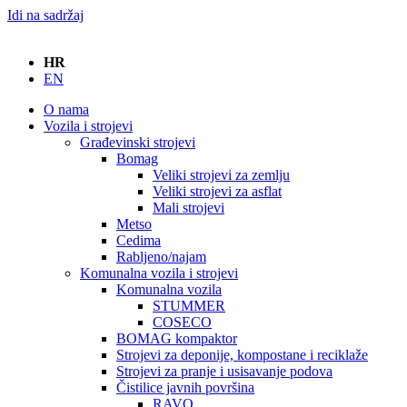
Idi na sadržaj
HR
EN
O nama
Vozila i strojevi
Građevinski strojevi
Bomag
Veliki strojevi za zemlju
Veliki strojevi za asflat
Mali strojevi
Metso
Cedima
Rabljeno/najam
Komunalna vozila i strojevi
Komunalna vozila
STUMMER
COSECO
BOMAG kompaktor
Strojevi za deponije, kompostane i reciklaže
Strojevi za pranje i usisavanje podova
Čistilice javnih površina
RAVO