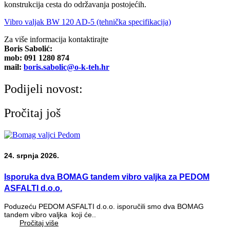
konstrukcija cesta do održavanja postojećih.
Vibro valjak BW 120 AD-5 (tehnička specifikacija)
Za više informacija kontaktirajte
Boris Sabolić:
mob: 091 1280 874
mail:
boris.sabolic@o-k-teh.hr
Podijeli novost:
Pročitaj još
24. srpnja 2026.
Isporuka dva BOMAG tandem vibro valjka za PEDOM
ASFALTI d.o.o.
Poduzeću PEDOM ASFALTI d.o.o. isporučili smo dva BOMAG
tandem vibro valjka koji će..
Pročitaj više