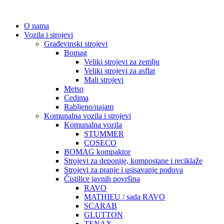
O nama
Vozila i strojevi
Građevinski strojevi
Bomag
Veliki strojevi za zemlju
Veliki strojevi za asflat
Mali strojevi
Metso
Cedima
Rabljeno/najam
Komunalna vozila i strojevi
Komunalna vozila
STUMMER
COSECO
BOMAG kompaktor
Strojevi za deponije, kompostane i reciklaže
Strojevi za pranje i usisavanje podova
Čistilice javnih površina
RAVO
MATHIEU / sada RAVO
SCARAB
GLUTTON
TENAX