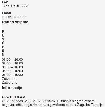
Fax
+385 1 615 7770
Email
info@o-k-teh.hr
Radno vrijeme
P
U
S
Č
P
S
N
08:00 – 16:00
08:00 – 16:00
08:00 – 16:00
08:00 – 16:00
08:00 – 15:30
Zatvoreno
Zatvoreno
Informacije
O-K-TEH d.o.o.
OIB: 37322381288, MBS: 080052611 Društvo s ograničenom
odgovornošću registrirano na trgovačkom sudu u Zagrebu Temeljni