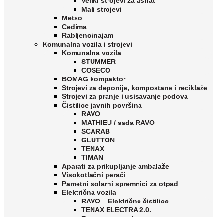
Veliki strojevi za asflat
Mali strojevi
Metso
Cedima
Rabljeno/najam
Komunalna vozila i strojevi
Komunalna vozila
STUMMER
COSECO
BOMAG kompaktor
Strojevi za deponije, kompostane i reciklaže
Strojevi za pranje i usisavanje podova
Čistilice javnih površina
RAVO
MATHIEU / sada RAVO
SCARAB
GLUTTON
TENAX
TIMAN
Aparati za prikupljanje ambalaže
Visokotlačni perači
Pametni solarni spremnici za otpad
Električna vozila
RAVO – Električne čistilice
TENAX ELECTRA 2.0.