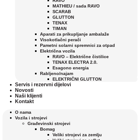
RAVO
MATHIEU / sada RAVO
SCARAB
GLUTTON
TENAX
TIMAN
Aparati za prikupljanje ambalaže
Visokotlačni perači
Pametni solarni spremnici za otpad
Električna vozila
RAVO – Električne čistilice
TENAX ELECTRA 2.0.
Esagono energia
Rabljeno/najam
ELEKTRIČNI GLUTTON
Servis i rezervni dijelovi
Novosti
Naši klijenti
Kontakt
O nama
Vozila i strojevi
Građevinski strojevi
Bomag
Veliki strojevi za zemlju