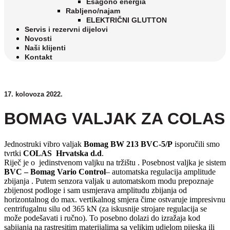
Esagono energia
Rabljeno/najam
ELEKTRIČNI GLUTTON
Servis i rezervni dijelovi
Novosti
Naši klijenti
Kontakt
17. kolovoza 2022.
BOMAG VALJAK ZA COLAS
Jednostruki vibro valjak
Bomag BW 213 BVC-5/P
isporučili smo
tvrtki
COLAS Hrvatska d.d
.
Riječ je o jedinstvenom valjku na tržištu . Posebnost valjka je sistem
BVC – Bomag Vario Control
– automatska regulacija amplitude
zbijanja . Putem senzora valjak u automatskom modu prepoznaje
zbijenost podloge i sam usmjerava amplitudu zbijanja od
horizontalnog do max. vertikalnog smjera čime ostvaruje impresivnu
centrifugalnu silu od 365 kN (za iskusnije strojare regulacija se
može podešavati i ručno). To posebno dolazi do izražaja kod
sabijanja na rastresitim materijalima sa velikim udjelom pijeska ili