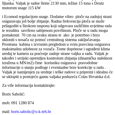
šljunka. Valjak je radne širine 2130 mm, težine 15 tona s Deutz
motorom snage 115 kW
i Ecomod regulacijom snage. Dodatne vibro ploče na zadnjoj strani
osiguravaju još bolje zbijanje. Radna frekvencija ploča se može
prilagoditi u širokom rasponu koji odgovara različitim uvjetima rada
te rezultira savršeno sabijenom površinom. Ploče se u radu mogu
pomaknuti 70 cm na svaku stranu te ako je potrebno i brzo
ukloniti s nosača uz pomoć centralnog sistema zaključavanja.
Prostrana kabina s izvrsnim pregledom u svim pravcima osigurava
maksimalnu udobnost za vozača .Tome doprinose i ugrađeni klima
uređaj te kamera za praćenje zadnje strane valjka u radu. Valjak je
također i serijski opremljen kontrolom zbijanja (dinamička stabilnost
izražena u MN/m2) čime korisniku osigurava pravodobne
informacije o stanju podloge i eventualne brze korekcije u radu .
Valjak je namijenjen za srednje i teške radove u pripremi i idealno će
se uklopiti u postojeću gamu valjaka poduzeća Colas Hrvatska d.d.
Za više informacija kontaktirajte:
Boris Sabolić:
mob: 091 1280 874
mail:
boris.sabolic@o-k-teh.hr