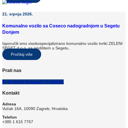
21. srpnja 2026.
Komunalno vozilo sa Coseco nadogradnjom u Segetu
Donjem
Isporučili smo visokospecijalizirano komunalno vozilo tvrtki ZELENI
SEGET d.o.o. sa sjedištem u Segetu..
Pročitaj više
Prati nas
Ti-facebook
Instagram
Ti-linkedin
Kontakt
Adresa
Vučak 16A, 10090 Zagreb, Hrvatska
Telefon
+385 1 615 7767