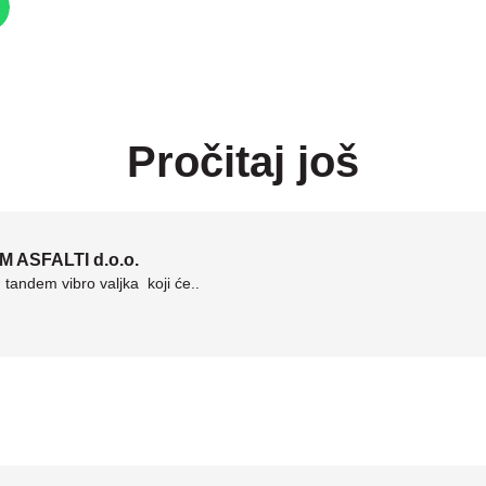
Pročitaj još
M ASFALTI d.o.o.
andem vibro valjka koji će..