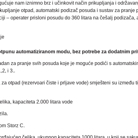
uje nam iznimno brz i učinkovit način prikupljanja i održavan
ikupljanje otpad, automatski podizač posuda i sustav za pranje
ji – operater prisloni posudu do 360 litara na češalj podizača, 
je
otpunu automatiziranom modu, bez potrebe za dodatnim pri
ladan za pranje svih posuda koje je moguće podići s automatsk
, i 3..
 otpad (rezervoari čiste i prljave vode) smješteni su između ti
lika, kapaciteta 2.000 litara vode
ila.
om Storz C.
ajućeg čelika, ukupnog kapaciteta 1000 litara, u koji se sakupl