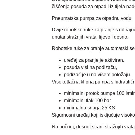
čišćenja posuda za otpad i iz tijela na
Pneumatska pumpa za otpadnu vodu
Dvije robotske ruke za pranje s rotira
unutar stražnjih vrata, lijevo i desno.
Robotske ruke za pranje automatski se d
uređaj za pranje je aktiviran,
posuda visi na podizaču,
podizač je u najvišem položaju.
Visokotlačna klipna pumpa s hidraulič
minimalni protok pumpe 100 l/min
minimalni tlak 100 bar
minimalna snaga 25 KS
Sigurnosni uređaj koji isključuje vis
Na bočnoj, desnoj strani stražnjih vrat