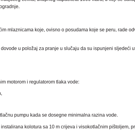
dogradnje.
jućim mlaznicama koje, ovisno o posudama koje se peru, rade odv
ovode u položaj za pranje u slučaju da su ispunjeni sljedeći uv
nim motorom i regulatorom tlaka vode:
,
okotlačnu pumpu kada se dosegne minimalna razina vode.
a instalirana kolotura sa 10 m crijeva i visokotlačnim pištoljem,