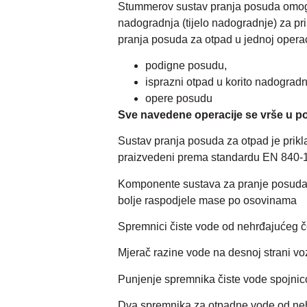
Stummerov sustav pranja posuda omoguć
nadogradnja (tijelo nadogradnje) za pr
pranja posuda za otpad u jednoj operaci
podigne posudu,
isprazni otpad u korito nadogradn
opere posudu
Sve navedene operacije se vrše u p
Sustav pranja posuda za otpad je prik
praizvedeni prema standardu EN 840-1,2
Komponente sustava za pranje posuda za
bolje raspodjele mase po osovinama
Spremnici čiste vode od nehrđajućeg če
Mjerač razine vode na desnoj strani voz
Punjenje spremnika čiste vode spojnic
Dva spremnika za otpadne vode od nehrđ