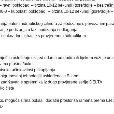
– ravni poklopac – brzina 10-12 sekundi (gore/dolje – bez treš
-3 – kupolasti poklopac – brzina 10-12 sekundi (gore/dolje –
tanja putem hidrauličkog cilindra za podizanje s povezanim pa
anje podizanja u fazi podizanja i odlaganja
 i naknadno njihanje s provjerenom hidraulikom
riječilo oštećenje uslijed udarca od dodira ili tijekom vožnje una
ijama prašine/buke
visoka učinkovitost prikupljanja
i sigurnosnoj tehnologiji usklađenoj s EU-om
zadržavanje spremnika iz dugo provjerene serije DELTA
ko čiste
ks. moguća širina boksa i dodatni prostor za ramena prema EN 
AD