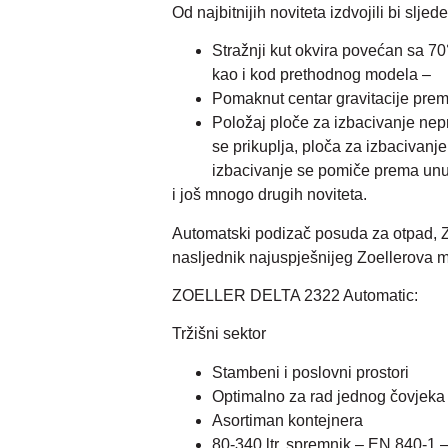
Od najbitnijih noviteta izdvojili bi sljed
Stražnji kut okvira povećan sa 
kao i kod prethodnog modela –
Pomaknut centar gravitacije prem
Položaj ploče za izbacivanje nepr
se prikuplja, ploča za izbacivanj
izbacivanje se pomiče prema unut
i još mnogo drugih noviteta.
Automatski podizač posuda za otpad, 
nasljednik najuspješnijeg Zoellerova 
ZOELLER DELTA 2322 Automatic:
Tržišni sektor
Stambeni i poslovni prostori
Optimalno za rad jednog čovjeka 
Asortiman kontejnera
80-340 ltr. spremnik – EN 840-1 –