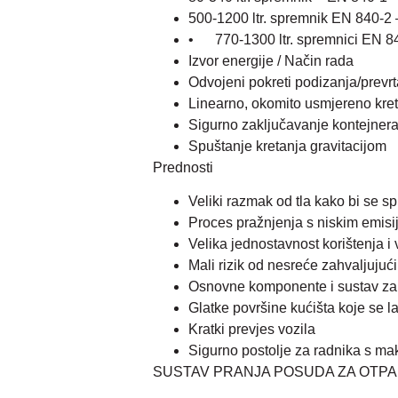
500-1200 ltr. spremnik EN 840-2 
• 770-1300 ltr. spremnici EN 840
Izvor energije / Način rada
Odvojeni pokreti podizanja/prevr
Linearno, okomito usmjereno kret
Sigurno zaključavanje kontejnera
Spuštanje kretanja gravitacijom
Prednosti
Veliki razmak od tla kako bi se sp
Proces pražnjenja s niskim emis
Velika jednostavnost korištenja i 
Mali rizik od nesreće zahvaljujuć
Osnovne komponente i sustav za 
Glatke površine kućišta koje se la
Kratki prevjes vozila
Sigurno postolje za radnika s ma
SUSTAV PRANJA POSUDA ZA OTP