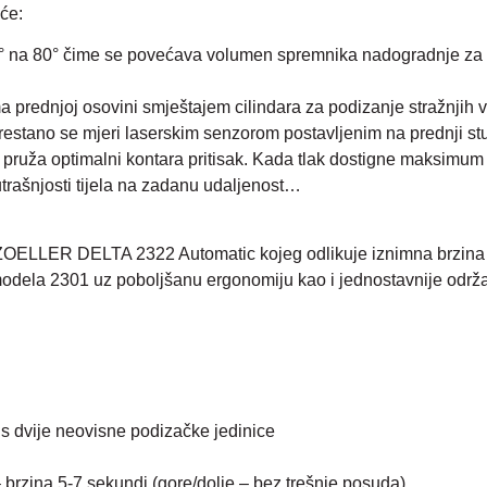
eće:
70° na 80° čime se povećava volumen spremnika nadogradnje za
a prednjoj osovini smještajem cilindara za podizanje stražnjih 
estano se mjeri laserskim senzorom postavljenim na prednji stup
e pruža optimalni kontara pritisak. Kada tlak dostigne maksimum 
rašnjosti tijela na zadanu udaljenost…
ZOELLER DELTA 2322 Automatic kojeg odlikuje iznimna brzina i
modela 2301 uz poboljšanu ergonomiju kao i jednostavnije održ
s dvije neovisne podizačke jedinice
 brzina 5-7 sekundi (gore/dolje – bez trešnje posuda)