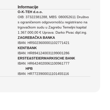
Informacije
O-K-TEH d.o.o.
OIB: 37322381288, MBS: 080052611 Društvo
s ograničenom odgovornošću registrirano na
trgovačkom sudu u Zagrebu Temeljni kapital
1.367.000,00 € Uprava: Darko Pivac dipl.ing.
ZAGREBAČKA BANKA
IBAN: HR5023600001102771421
KENTBANK
IBAN: HR8941240031199001286
ERSTE&STEIERMARKISCHE BANK
IBAN: HR6424020061100961777
HPB
IBAN: HR7723900011101455116