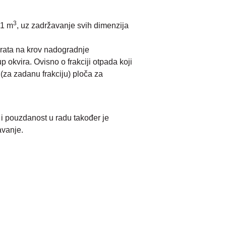
3
 1 m
, uz zadržavanje svih dimenzija
vrata na krov nadogradnje
 okvira. Ovisno o frakciji otpada koji
(za zadanu frakciju) ploča za
 pouzdanost u radu također je
avanje.