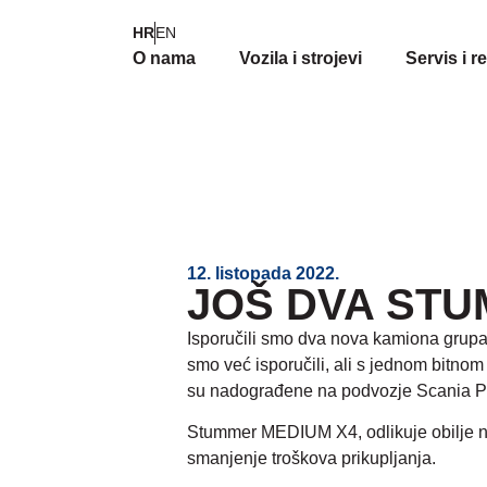
HR
EN
O nama
Vozila i strojevi
Servis i r
12. listopada 2022.
JOŠ DVA STU
Isporučili smo dva nova kamiona grupac
smo već isporučili, ali s jednom bitn
su nadograđene na podvozje Scania
Stummer MEDIUM X4, odlikuje obilje novi
smanjenje troškova prikupljanja.