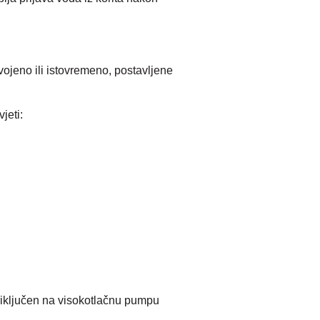
ojeno ili istovremeno, postavljene
jeti:
 priključen na visokotlačnu pumpu