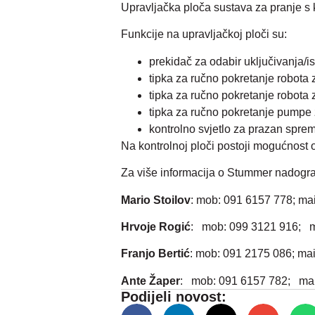
Upravljačka ploča sustava za pranje s k
Funkcije na upravljačkoj ploči su:
prekidač za odabir uključivanja/is
tipka za ručno pokretanje robota 
tipka za ručno pokretanje robota z
tipka za ručno pokretanje pumpe
kontrolno svjetlo za prazan sprem
Na kontrolnoj ploči postoji mogućnost 
Za više informacija o Stummer nadogra
Mario Stoilov
: mob: 091 6157 778; mai
Hrvoje Rogić
: mob: 099 3121 916; ma
Franjo Bertić
: mob: 091 2175 086; mail
Ante Žaper
: mob: 091 6157 782; mail
Podijeli novost: