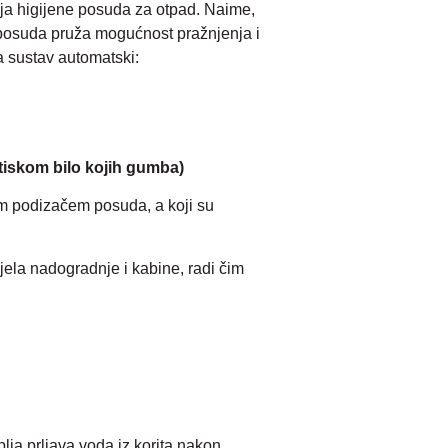
ja higijene posuda za otpad. Naime,
 posuda pruža mogućnost pražnjenja i
a sustav automatski:
tiskom bilo kojih gumba)
im podizačem posuda, a koji su
jela nadogradnje i kabine, radi čim
ja prljava voda iz korita nakon