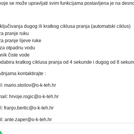
oje se može upravljati svim funkcijama postavljena je na desnoj 
ključivanja dugog ili kratkog ciklusa pranja (automatski ciklus)
za pranje ruku
a pranje lijeve ruke
 za otpadnu vodu
nik čiste vode
odabira kratkog ciklusa pranja od 4 sekunde i dugog od 8 sekun
dnjama kontaktirajte :
l: mario.stoilov@o-k-teh.hr
il: hrvoje.rogic@o-k-teh.hr
: franjo.bertic@o-k-teh.hr
: ante.zaper@o-k-teh.hr