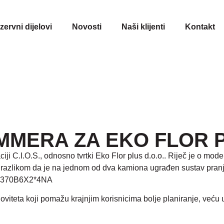
ezervni dijelovi
Novosti
Naši klijenti
Kontakt
MMERA ZA EKO FLOR 
iji C.I.O.S., odnosno tvrtki Eko Flor plus d.o.o.. Riječ je o 
om razlikom da je na jednom od dva kamiona ugrađen sustav pra
 P370B6X2*4NA
teta koji pomažu krajnjim korisnicima bolje planiranje, veću učin