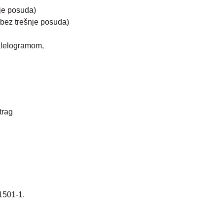
nje posuda)
 bez trešnje posuda)
ralelogramom,
trag
1501-1.