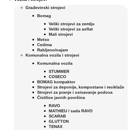
Građevinski strojevi
Bomag
Veliki strojevi za zemlju
Veliki strojevi za asflat
Mali strojevi
Metso
Cedima
Rabljeno/najam
Komunalna vozila i strojevi
Komunalna vozila
STUMMER
COSECO
BOMAG kompaktor
Strojevi za deponije, kompostane i reciklaže
Strojevi za pranje i usisavanje podova
Čistilice javnih površina
RAVO
MATHIEU / sada RAVO
SCARAB
GLUTTON
TENAX