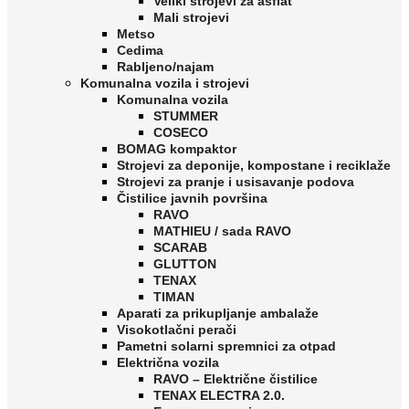
Veliki strojevi za asflat
Mali strojevi
Metso
Cedima
Rabljeno/najam
Komunalna vozila i strojevi
Komunalna vozila
STUMMER
COSECO
BOMAG kompaktor
Strojevi za deponije, kompostane i reciklaže
Strojevi za pranje i usisavanje podova
Čistilice javnih površina
RAVO
MATHIEU / sada RAVO
SCARAB
GLUTTON
TENAX
TIMAN
Aparati za prikupljanje ambalaže
Visokotlačni perači
Pametni solarni spremnici za otpad
Električna vozila
RAVO – Električne čistilice
TENAX ELECTRA 2.0.