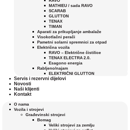
RAVO
MATHIEU / sada RAVO
SCARAB
GLUTTON
TENAX
TIMAN
Aparati za prikupljanje ambalaže
Visokotlačni perači
Pametni solarni spremnici za otpad
Električna vozila
RAVO – Električne čistilice
TENAX ELECTRA 2.0.
Esagono energia
Rabljeno/najam
ELEKTRIČNI GLUTTON
Servis i rezervni dijelovi
Novosti
Naši klijenti
Kontakt
O nama
Vozila i strojevi
Građevinski strojevi
Bomag
Veliki strojevi za zemlju