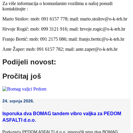
Za više informacija o komunlanim vozilima u našoj ponudi
kontaktirajte :
Mario Stoilov: mob: 091 6157 778; mail: mario.stoilov@o-k-teh.hr
Hrvoje Rogić: mob: 099 3121 916; mail: hrvoje.rogic@o-k-teh.hr
Franjo Bertić: mob: 091 2175 086; mail: franjo.bertic@o-k-teh.hr
Ante Žaper: mob: 091 6157 782; mail: ante.zaper@o-k-teh.hr
Podijeli novost:
Pročitaj još
24. srpnja 2026.
Isporuka dva BOMAG tandem vibro valjka za PEDOM
ASFALTI d.o.o.
Poduzeću PEDOM ASFALTI d.o.o. isporučili smo dva BOMAG