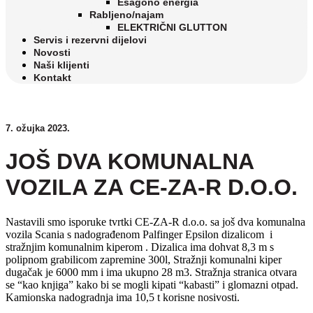
Esagono energia
Rabljeno/najam
ELEKTRIČNI GLUTTON
Servis i rezervni dijelovi
Novosti
Naši klijenti
Kontakt
7. ožujka 2023.
JOŠ DVA KOMUNALNA
VOZILA ZA CE-ZA-R D.O.O.
Nastavili smo isporuke tvrtki CE-ZA-R d.o.o. sa još dva komunalna
vozila Scania s nadograđenom Palfinger Epsilon dizalicom i
stražnjim komunalnim kiperom . Dizalica ima dohvat 8,3 m s
polipnom grabilicom zapremine 300l, Stražnji komunalni kiper
dugačak je 6000 mm i ima ukupno 28 m3. Stražnja stranica otvara
se “kao knjiga” kako bi se mogli kipati “kabasti” i glomazni otpad.
Kamionska nadogradnja ima 10,5 t korisne nosivosti.