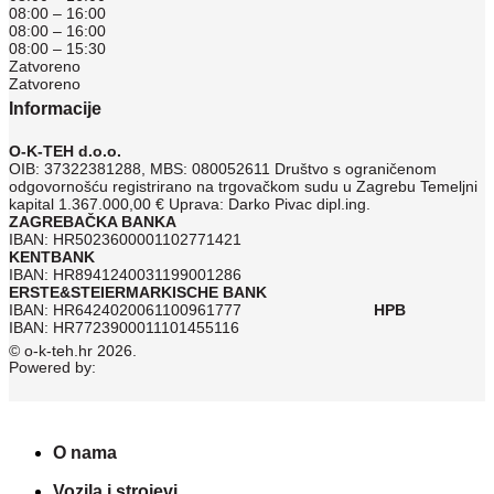
08:00 – 16:00
08:00 – 16:00
08:00 – 15:30
Zatvoreno
Zatvoreno
Informacije
O-K-TEH d.o.o.
OIB: 37322381288, MBS: 080052611 Društvo s ograničenom
odgovornošću registrirano na trgovačkom sudu u Zagrebu Temeljni
kapital 1.367.000,00 € Uprava: Darko Pivac dipl.ing.
ZAGREBAČKA BANKA
IBAN: HR5023600001102771421
KENTBANK
IBAN: HR8941240031199001286
ERSTE&STEIERMARKISCHE BANK
IBAN: HR6424020061100961777
HPB
IBAN: HR7723900011101455116
© o-k-teh.hr 2026.
Powered by:
O nama
Vozila i strojevi