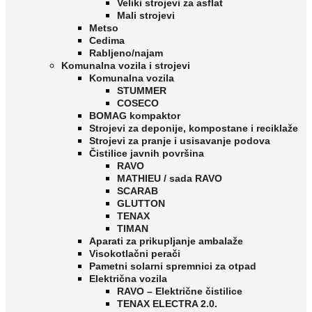
Veliki strojevi za asflat
Mali strojevi
Metso
Cedima
Rabljeno/najam
Komunalna vozila i strojevi
Komunalna vozila
STUMMER
COSECO
BOMAG kompaktor
Strojevi za deponije, kompostane i reciklaže
Strojevi za pranje i usisavanje podova
Čistilice javnih površina
RAVO
MATHIEU / sada RAVO
SCARAB
GLUTTON
TENAX
TIMAN
Aparati za prikupljanje ambalaže
Visokotlačni perači
Pametni solarni spremnici za otpad
Električna vozila
RAVO – Električne čistilice
TENAX ELECTRA 2.0.