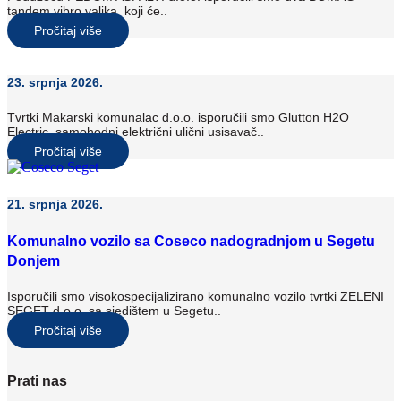
tandem vibro valjka koji će..
Pročitaj više
23. srpnja 2026.
Tvrtki Makarski komunalac d.o.o. isporučili smo Glutton H2O
Electric, samohodni električni ulični usisavač..
Pročitaj više
21. srpnja 2026.
Komunalno vozilo sa Coseco nadogradnjom u Segetu
Donjem
Isporučili smo visokospecijalizirano komunalno vozilo tvrtki ZELENI
SEGET d.o.o. sa sjedištem u Segetu..
Pročitaj više
Prati nas