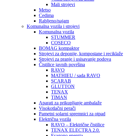
Mali strojevi
Metso
Cedima
Rabljeno/najam
Komunalna vozila i strojevi
Komunalna vozila
STUMMER
COSECO
BOMAG kompaktor
Strojevi za deponije, kompostane i reciklaže
Strojevi za pranje i usisavanje podova
Čistilice javnih površina
RAVO
MATHIEU / sada RAVO
SCARAB
GLUTTON
TENAX
TIMAN
Aparati za prikupljanje ambalaže
Visokotlačni perači
Pametni solarni spremnici za otpad
Električna vozila
RAVO – Električne čistilice
TENAX ELECTRA 2.0.
Esagono energia