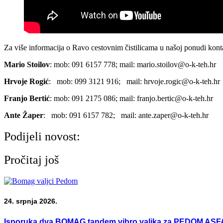
Za više informacija o Ravo cestovnim čistilicama u našoj ponudi kontak
Mario Stoilov
: mob: 091 6157 778; mail: mario.stoilov@o-k-teh.hr
Hrvoje Rogić
: mob: 099 3121 916; mail: hrvoje.rogic@o-k-teh.hr
Franjo Bertić
: mob: 091 2175 086; mail: franjo.bertic@o-k-teh.hr
Ante Žaper
: mob: 091 6157 782; mail: ante.zaper@o-k-teh.hr
Podijeli novost:
Pročitaj još
24. srpnja 2026.
Isporuka dva BOMAG tandem vibro valjka za PEDOM ASFA