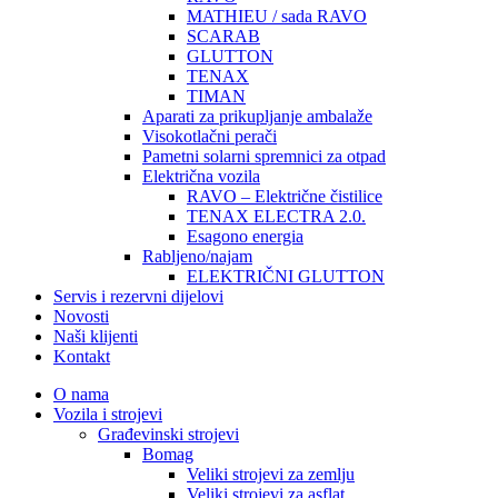
MATHIEU / sada RAVO
SCARAB
GLUTTON
TENAX
TIMAN
Aparati za prikupljanje ambalaže
Visokotlačni perači
Pametni solarni spremnici za otpad
Električna vozila
RAVO – Električne čistilice
TENAX ELECTRA 2.0.
Esagono energia
Rabljeno/najam
ELEKTRIČNI GLUTTON
Servis i rezervni dijelovi
Novosti
Naši klijenti
Kontakt
O nama
Vozila i strojevi
Građevinski strojevi
Bomag
Veliki strojevi za zemlju
Veliki strojevi za asflat