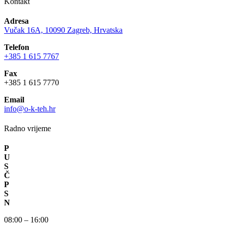
Kontakt
Adresa
Vučak 16A, 10090 Zagreb, Hrvatska
Telefon
+385 1 615 7767
Fax
+385 1 615 7770
Email
info@o-k-teh.hr
Radno vrijeme
P
U
S
Č
P
S
N
08:00 – 16:00