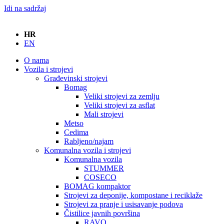
Idi na sadržaj
HR
EN
O nama
Vozila i strojevi
Građevinski strojevi
Bomag
Veliki strojevi za zemlju
Veliki strojevi za asflat
Mali strojevi
Metso
Cedima
Rabljeno/najam
Komunalna vozila i strojevi
Komunalna vozila
STUMMER
COSECO
BOMAG kompaktor
Strojevi za deponije, kompostane i reciklaže
Strojevi za pranje i usisavanje podova
Čistilice javnih površina
RAVO