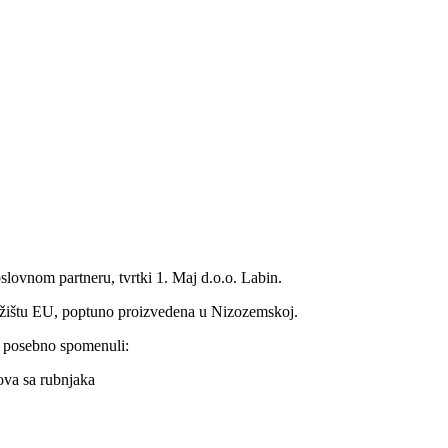
ovnom partneru, tvrtki 1. Maj d.o.o. Labin.
ržištu EU, poptuno proizvedena u Nizozemskoj.
i posebno spomenuli:
ova sa rubnjaka