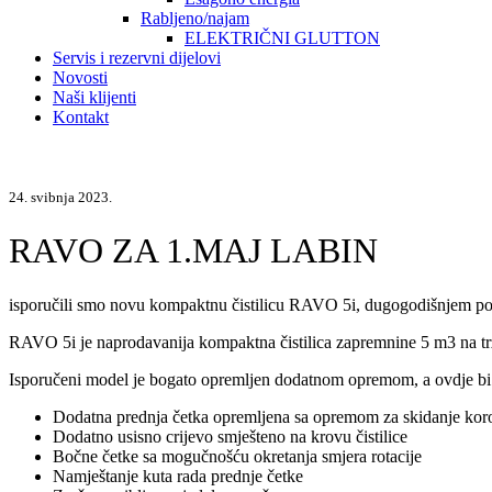
Rabljeno/najam
ELEKTRIČNI GLUTTON
Servis i rezervni dijelovi
Novosti
Naši klijenti
Kontakt
24. svibnja 2023.
RAVO ZA 1.MAJ LABIN
isporučili smo novu kompaktnu čistilicu RAVO 5i, dugogodišnjem posl
RAVO 5i je naprodavanija kompaktna čistilica zapremnine 5 m3 na t
Isporučeni model je bogato opremljen dodatnom opremom, a ovdje b
Dodatna prednja četka opremljena sa opremom za skidanje kor
Dodatno usisno crijevo smješteno na krovu čistilice
Bočne četke sa mogučnošću okretanja smjera rotacije
Namještanje kuta rada prednje četke