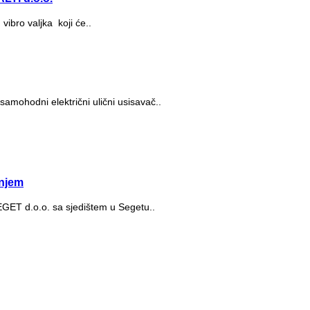
bro valjka koji će..
samohodni električni ulični usisavač..
njem
SEGET d.o.o. sa sjedištem u Segetu..