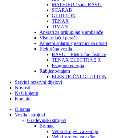
MATHIEU / sada RAVO
SCARAB
GLUTTON
TENAX
TIMAN
Aparati za prikupljanje ambalaže
Visokotlačni perači
Pametni solarni spremnici za otpad
Električna vozila
RAVO – Električne čistilice
TENAX ELECTRA 2.0.
Esagono energia
Rabljeno/najam
ELEKTRIČNI GLUTTON
Servis i rezervni dijelovi
Novosti
Naši klijenti
Kontakt
O nama
Vozila i strojevi
Građevinski strojevi
Bomag
Veliki strojevi za zemlju
Veliki strojevi za asflat