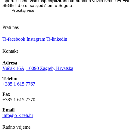
Isporučili smo visokospecijalizirano komunalno vozilo tvrtki ZELENI
SEGET d.o.o. sa sjedištem u Segetu..
Pročitaj više
Prati nas
Ti-facebook
Instagram
Ti-linkedin
Kontakt
Adresa
Vučak 16A, 10090 Zagreb, Hrvatska
Telefon
+385 1 615 7767
Fax
+385 1 615 7770
Email
info@o-k-teh.hr
Radno vrijeme