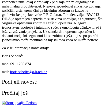
komponentama, ovaj vibro valjak je dizajniran za dugotrajnost i
maksimalnu produktivnost. Njegova sposobnost efikasnog zbijanja
različitih vrsta terena čini ga idealnim izborom za izazovne
građevinske projekte tvrtke T R G d.o.o. Također, valjak BW 213
DH-5 je opremljen naprednim sustavima upravljanja i sigurnosti, što
osigurava optimalnu kontrolu i zaštitu operatera. Njegova
jednostavna upotreba i intuitivno sučelje omogućuju učinkovit rad i
brže završavanje projekata. Uz standardnu opremu isporučen je
dodatni trodijelni segmentni kit sa zubima ( jež) koji se po potrebi
jednostavno može montirati na mjestu rada kada se ukaže potreba.
Za više informacija kontaktirajte:
Boris Sabolić:
mob: 091 1280 874
mail:
boris.sabolic@o-k-teh.hr
Podijeli novost:
Pročitaj još