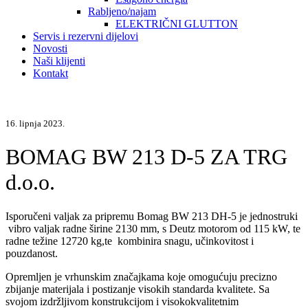
Rabljeno/najam
ELEKTRIČNI GLUTTON
Servis i rezervni dijelovi
Novosti
Naši klijenti
Kontakt
16. lipnja 2023.
BOMAG BW 213 D-5 ZA TRG
d.o.o.
Isporučeni valjak za pripremu Bomag BW 213 DH-5 je jednostruki
vibro valjak radne širine 2130 mm, s Deutz motorom od 115 kW, te
radne težine 12720 kg,te kombinira snagu, učinkovitost i
pouzdanost.
Opremljen je vrhunskim značajkama koje omogućuju precizno
zbijanje materijala i postizanje visokih standarda kvalitete. Sa
svojom izdržljivom konstrukcijom i visokokvalitetnim