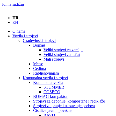
Idi na sadržaj
HR
EN
O nama
Vozila i strojevi
Građevinski strojevi
Bomag
Veliki strojevi za zemlju
Veliki strojevi za asflat
Mali strojevi
Metso
Cedima
Rabljeno/najam
Komunalna vozila i strojevi
Komunalna vozila
STUMMER
COSECO
BOMAG kompaktor
Strojevi za deponije, kompostane i reciklaže
Strojevi za pranje i usisavanje podova
Čistilice javnih površina
RAVO