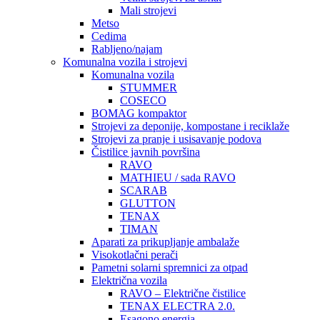
Mali strojevi
Metso
Cedima
Rabljeno/najam
Komunalna vozila i strojevi
Komunalna vozila
STUMMER
COSECO
BOMAG kompaktor
Strojevi za deponije, kompostane i reciklaže
Strojevi za pranje i usisavanje podova
Čistilice javnih površina
RAVO
MATHIEU / sada RAVO
SCARAB
GLUTTON
TENAX
TIMAN
Aparati za prikupljanje ambalaže
Visokotlačni perači
Pametni solarni spremnici za otpad
Električna vozila
RAVO – Električne čistilice
TENAX ELECTRA 2.0.
Esagono energia