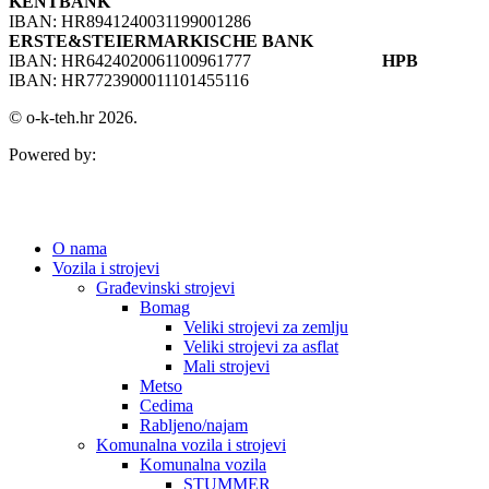
KENTBANK
IBAN: HR8941240031199001286
ERSTE&STEIERMARKISCHE BANK
IBAN: HR6424020061100961777
HPB
IBAN: HR7723900011101455116
© o-k-teh.hr 2026.
Powered by:
O nama
Vozila i strojevi
Građevinski strojevi
Bomag
Veliki strojevi za zemlju
Veliki strojevi za asflat
Mali strojevi
Metso
Cedima
Rabljeno/najam
Komunalna vozila i strojevi
Komunalna vozila
STUMMER