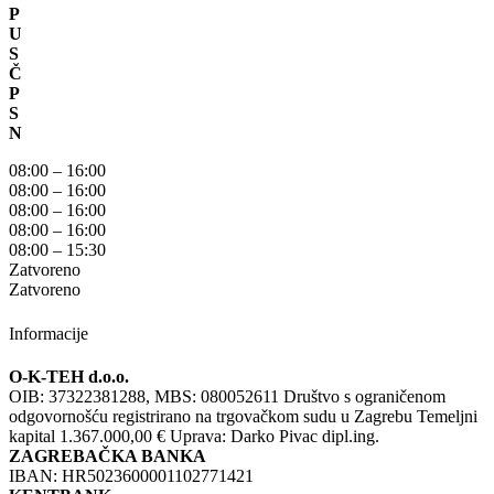
P
U
S
Č
P
S
N
08:00 – 16:00
08:00 – 16:00
08:00 – 16:00
08:00 – 16:00
08:00 – 15:30
Zatvoreno
Zatvoreno
Informacije
O-K-TEH d.o.o.
OIB: 37322381288, MBS: 080052611 Društvo s ograničenom
odgovornošću registrirano na trgovačkom sudu u Zagrebu Temeljni
kapital 1.367.000,00 € Uprava: Darko Pivac dipl.ing.
ZAGREBAČKA BANKA
IBAN: HR5023600001102771421