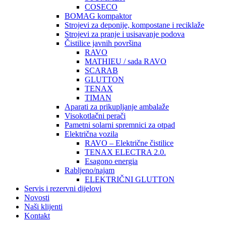
COSECO
BOMAG kompaktor
Strojevi za deponije, kompostane i reciklaže
Strojevi za pranje i usisavanje podova
Čistilice javnih površina
RAVO
MATHIEU / sada RAVO
SCARAB
GLUTTON
TENAX
TIMAN
Aparati za prikupljanje ambalaže
Visokotlačni perači
Pametni solarni spremnici za otpad
Električna vozila
RAVO – Električne čistilice
TENAX ELECTRA 2.0.
Esagono energia
Rabljeno/najam
ELEKTRIČNI GLUTTON
Servis i rezervni dijelovi
Novosti
Naši klijenti
Kontakt