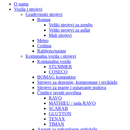
O nama
Vozila i strojevi
Građevinski strojevi
Bomag
Veliki strojevi za zemlju
Veliki strojevi za asflat
Mali strojevi
Metso
Cedima
Rabljeno/najam
Komunalna vozila i strojevi
Komunalna vozila
STUMMER
COSECO
BOMAG kompaktor
Strojevi za deponije, kompostane i reciklaže
Strojevi za pranje i usisavanje podova
Čistilice javnih površina
RAVO
MATHIEU / sada RAVO
SCARAB
GLUTTON
TENAX
TIMAN
Aparati za prikupljanje ambalaže