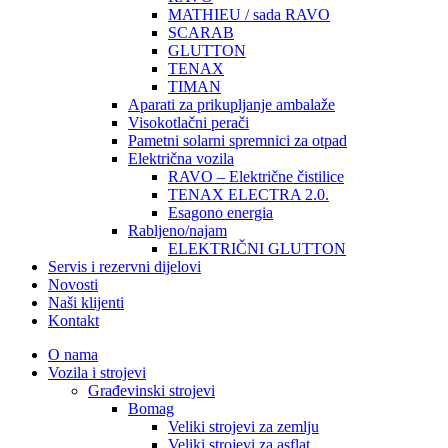
MATHIEU / sada RAVO
SCARAB
GLUTTON
TENAX
TIMAN
Aparati za prikupljanje ambalaže
Visokotlačni perači
Pametni solarni spremnici za otpad
Električna vozila
RAVO – Električne čistilice
TENAX ELECTRA 2.0.
Esagono energia
Rabljeno/najam
ELEKTRIČNI GLUTTON
Servis i rezervni dijelovi
Novosti
Naši klijenti
Kontakt
O nama
Vozila i strojevi
Građevinski strojevi
Bomag
Veliki strojevi za zemlju
Veliki strojevi za asflat