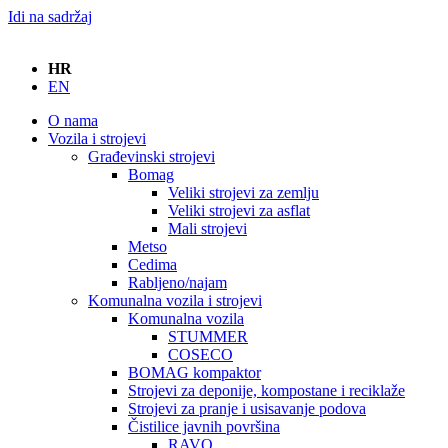
Idi na sadržaj
HR
EN
O nama
Vozila i strojevi
Građevinski strojevi
Bomag
Veliki strojevi za zemlju
Veliki strojevi za asflat
Mali strojevi
Metso
Cedima
Rabljeno/najam
Komunalna vozila i strojevi
Komunalna vozila
STUMMER
COSECO
BOMAG kompaktor
Strojevi za deponije, kompostane i reciklaže
Strojevi za pranje i usisavanje podova
Čistilice javnih površina
RAVO