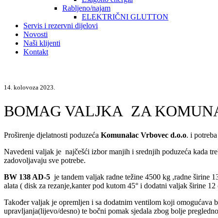
Rabljeno/najam
ELEKTRIČNI GLUTTON
Servis i rezervni dijelovi
Novosti
Naši klijenti
Kontakt
14. kolovoza 2023.
BOMAG VALJKA ZA KOMUNA
Proširenje djelatnosti poduzeća
Komunalac Vrbovec d.o.o
. i potreb
Navedeni valjak je najčešći izbor manjih i srednjih poduzeća kada tre
zadovoljavaju sve potrebe.
BW 138 AD-5
je tandem valjak radne težine 4500 kg ,radne širine 1
alata ( disk za rezanje,kanter pod kutom 45° i dodatni valjak širine 12
Također valjak je opremljen i sa dodatnim ventilom koji omogućava bolj
upravljanja(lijevo/desno) te bočni pomak sjedala zbog bolje pregledno