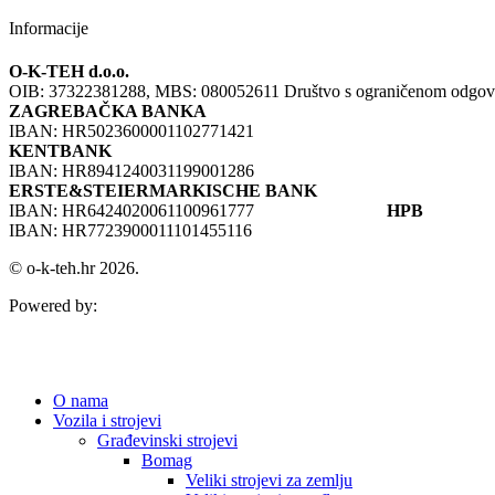
Informacije
O-K-TEH d.o.o.
OIB: 37322381288, MBS: 080052611 Društvo s ograničenom odgovorno
ZAGREBAČKA BANKA
IBAN: HR5023600001102771421
KENTBANK
IBAN: HR8941240031199001286
ERSTE&STEIERMARKISCHE BANK
IBAN: HR6424020061100961777
HPB
IBAN: HR7723900011101455116
© o-k-teh.hr 2026.
Powered by:
O nama
Vozila i strojevi
Građevinski strojevi
Bomag
Veliki strojevi za zemlju