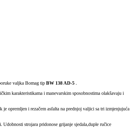
isporuke valjka Bomag tip
BW 138 AD-5
.
ehničkim karakteristikama i manevarskim sposobnostima olakšavaju i
opremljen i rezačem asfalta na prednjoj valjici sa tri izmjenjujuća
. Udobnosti strojara pridonose grijanje sjedala,duple ručice