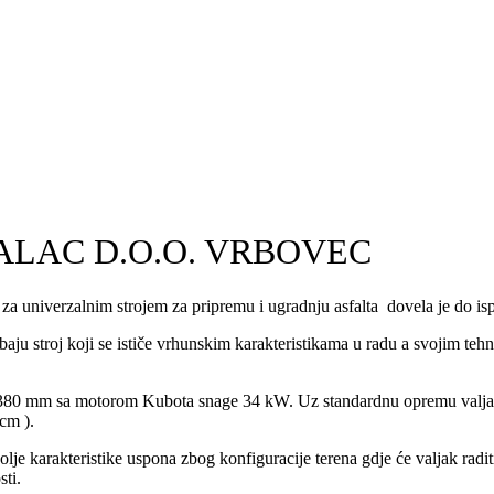
LAC D.O.O. VRBOVEC
a za univerzalnim strojem za pripremu i ugradnju asfalta dovela je do 
baju stroj koji se ističe vrhunskim karakteristikama u radu a svojim t
380 mm sa motorom Kubota snage 34 kW. Uz standardnu opremu valjak je 
 cm ).
e karakteristike uspona zbog konfiguracije terena gdje će valjak raditi
sti.