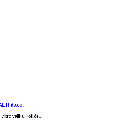
LTI d.o.o.
bro valjka koji će..