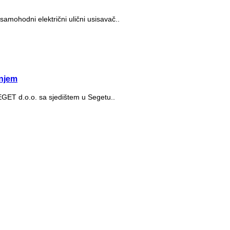
samohodni električni ulični usisavač..
njem
SEGET d.o.o. sa sjedištem u Segetu..