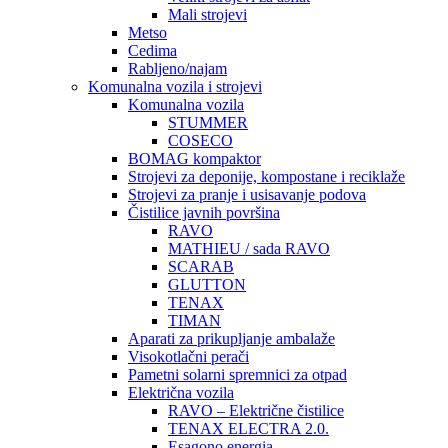
Mali strojevi
Metso
Cedima
Rabljeno/najam
Komunalna vozila i strojevi
Komunalna vozila
STUMMER
COSECO
BOMAG kompaktor
Strojevi za deponije, kompostane i reciklaže
Strojevi za pranje i usisavanje podova
Čistilice javnih površina
RAVO
MATHIEU / sada RAVO
SCARAB
GLUTTON
TENAX
TIMAN
Aparati za prikupljanje ambalaže
Visokotlačni perači
Pametni solarni spremnici za otpad
Električna vozila
RAVO – Električne čistilice
TENAX ELECTRA 2.0.
Esagono energia