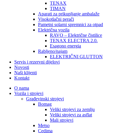
TENAX
TIMAN
Aparati za prikupljanje ambalaže
Visokotlačni perači
Pametni solarni spremnici za otpad
Električna vozila
RAVO – Električne čistilice
TENAX ELECTRA 2.0.
Esagono energia
Rabljeno/najam
ELEKTRIČNI GLUTTON
Servis i rezervni dijelovi
Novosti
Naši klijenti
Kontakt
O nama
Vozila i strojevi
Građevinski strojevi
Bomag
Veliki strojevi za zemlju
Veliki strojevi za asflat
Mali strojevi
Metso
Cedima