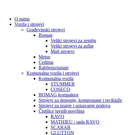
O nama
Vozila i strojevi
Građevinski strojevi
Bomag
Veliki strojevi za zemlju
Veliki strojevi za asflat
Mali strojevi
Metso
Cedima
Rabljeno/najam
Komunalna vozila i strojevi
Komunalna vozila
STUMMER
COSECO
BOMAG kompaktor
Strojevi za deponije, kompostane i reciklaže
Strojevi za pranje i usisavanje podova
Čistilice javnih površina
RAVO
MATHIEU / sada RAVO
SCARAB
GLUTTON