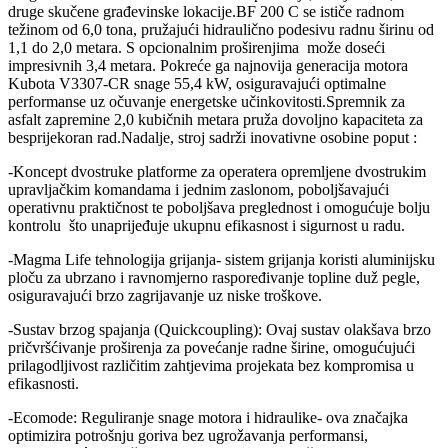
druge skučene građevinske lokacije.BF 200 C se ističe radnom
težinom od 6,0 tona, pružajući hidraulično podesivu radnu širinu od
1,1 do 2,0 metara. S opcionalnim proširenjima može doseći
impresivnih 3,4 metara. Pokreće ga najnovija generacija motora
Kubota V3307-CR snage 55,4 kW, osiguravajući optimalne
performanse uz očuvanje energetske učinkovitosti.Spremnik za
asfalt zapremine 2,0 kubičnih metara pruža dovoljno kapaciteta za
besprijekoran rad.Nadalje, stroj sadrži inovativne osobine poput :
-Koncept dvostruke platforme za operatera opremljene dvostrukim
upravljačkim komandama i jednim zaslonom, poboljšavajući
operativnu praktičnost te poboljšava preglednost i omogućuje bolju
kontrolu što unaprijeđuje ukupnu efikasnost i sigurnost u radu.
-Magma Life tehnologija grijanja- sistem grijanja koristi aluminijsku
ploču za ubrzano i ravnomjerno raspoređivanje topline duž pegle,
osiguravajući brzo zagrijavanje uz niske troškove.
-Sustav brzog spajanja (Quickcoupling): Ovaj sustav olakšava brzo
pričvršćivanje proširenja za povećanje radne širine, omogućujući
prilagodljivost različitim zahtjevima projekata bez kompromisa u
efikasnosti.
-Ecomode: Reguliranje snage motora i hidraulike- ova značajka
optimizira potrošnju goriva bez ugrožavanja performansi,