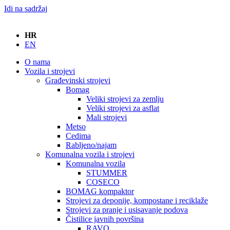
Idi na sadržaj
HR
EN
O nama
Vozila i strojevi
Građevinski strojevi
Bomag
Veliki strojevi za zemlju
Veliki strojevi za asflat
Mali strojevi
Metso
Cedima
Rabljeno/najam
Komunalna vozila i strojevi
Komunalna vozila
STUMMER
COSECO
BOMAG kompaktor
Strojevi za deponije, kompostane i reciklaže
Strojevi za pranje i usisavanje podova
Čistilice javnih površina
RAVO