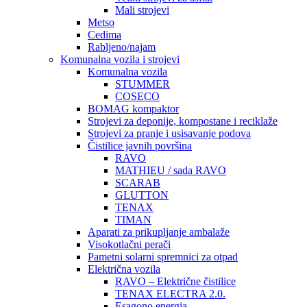
Mali strojevi
Metso
Cedima
Rabljeno/najam
Komunalna vozila i strojevi
Komunalna vozila
STUMMER
COSECO
BOMAG kompaktor
Strojevi za deponije, kompostane i reciklaže
Strojevi za pranje i usisavanje podova
Čistilice javnih površina
RAVO
MATHIEU / sada RAVO
SCARAB
GLUTTON
TENAX
TIMAN
Aparati za prikupljanje ambalaže
Visokotlačni perači
Pametni solarni spremnici za otpad
Električna vozila
RAVO – Električne čistilice
TENAX ELECTRA 2.0.
Esagono energia