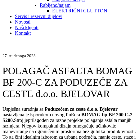
Rabljeno/najam
ELEKTRIČNI GLUTTON
Servis i rezervni dijelovi
Novosti
Naši klijenti
Kontakt
27. studenoga 2023.
POLAGAČ ASFALTA BOMAG
BF 200-C ZA PODUZEĆE ZA
CESTE d.o.o. BJELOVAR
Uspješna suradnja sa
Poduzećem za ceste d.o.o. Bjelovar
nastavljena je isporukom novog finišera
BOMAG tip BF 200 C-2
S200.
Stroj jeprilagođen za razne projekte polaganja asfalta manjih
razmjera. Njegov kompaktni dizajn omogućuje učinkovito
manevriranje na ograničenim prostorima bez gubitka produktivnosti.
To ga čini idealnim izborom za urbana područja, manje ceste, staze i