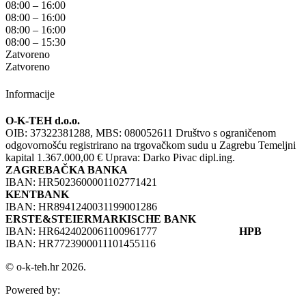
08:00 – 16:00
08:00 – 16:00
08:00 – 16:00
08:00 – 15:30
Zatvoreno
Zatvoreno
Informacije
O-K-TEH d.o.o.
OIB: 37322381288, MBS: 080052611 Društvo s ograničenom
odgovornošću registrirano na trgovačkom sudu u Zagrebu Temeljni
kapital 1.367.000,00 € Uprava: Darko Pivac dipl.ing.
ZAGREBAČKA BANKA
IBAN: HR5023600001102771421
KENTBANK
IBAN: HR8941240031199001286
ERSTE&STEIERMARKISCHE BANK
IBAN: HR6424020061100961777
HPB
IBAN: HR7723900011101455116
© o-k-teh.hr 2026.
Powered by: