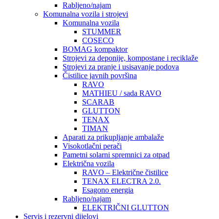
Rabljeno/najam
Komunalna vozila i strojevi
Komunalna vozila
STUMMER
COSECO
BOMAG kompaktor
Strojevi za deponije, kompostane i reciklaže
Strojevi za pranje i usisavanje podova
Čistilice javnih površina
RAVO
MATHIEU / sada RAVO
SCARAB
GLUTTON
TENAX
TIMAN
Aparati za prikupljanje ambalaže
Visokotlačni perači
Pametni solarni spremnici za otpad
Električna vozila
RAVO – Električne čistilice
TENAX ELECTRA 2.0.
Esagono energia
Rabljeno/najam
ELEKTRIČNI GLUTTON
Servis i rezervni dijelovi