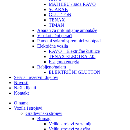
MATHIEU / sada RAVO
SCARAB
GLUTTON
TENAX
TIMAN
Aparati za prikupljanje ambalaže
Visokotlačni perači
Pametni solarni spremnici za otpad
Električna vozila
RAVO – Električne čistilice
TENAX ELECTRA 2.0.
Esagono energia
Rabljeno/najam
ELEKTRIČNI GLUTTON
Servis i rezervni dijelovi
Novosti
Naši klijenti
Kontakt
O nama
Vozila i strojevi
Građevinski strojevi
Bomag
Veliki strojevi za zemlju
Veliki strojevi za asflat