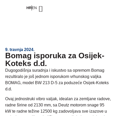
HR
EN
9. travnja 2024.
Bomag isporuka za Osijek-
Koteks d.d.
Dugogodišnja suradnja i iskustvo sa opremom Bomag
rezultiralo je još jednom isporukom vrhunskog valjka
BOMAG, model BW 213 D-5 za poduzeće Osijek-Koteks
d.d.
Ovaj jednostruki vibro valjak, idealan za zemljane radove,
radne širine od 2130 mm, sa Deutz motorom snage 95
kW te radne težine 12500 kg zadovoljava sve izazove u