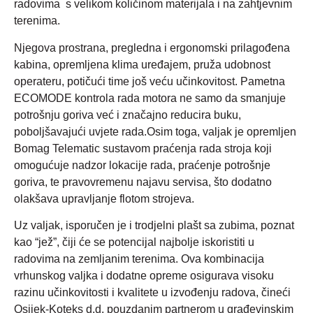
radovima s velikom količinom materijala i na zahtjevnim
terenima.
Njegova prostrana, pregledna i ergonomski prilagođena
kabina, opremljena klima uređajem, pruža udobnost
operateru, potičući time još veću učinkovitost. Pametna
ECOMODE kontrola rada motora ne samo da smanjuje
potrošnju goriva već i značajno reducira buku,
poboljšavajući uvjete rada.Osim toga, valjak je opremljen
Bomag Telematic sustavom praćenja rada stroja koji
omogućuje nadzor lokacije rada, praćenje potrošnje
goriva, te pravovremenu najavu servisa, što dodatno
olakšava upravljanje flotom strojeva.
Uz valjak, isporučen je i trodjelni plašt sa zubima, poznat
kao “jež”, čiji će se potencijal najbolje iskoristiti u
radovima na zemljanim terenima. Ova kombinacija
vrhunskog valjka i dodatne opreme osigurava visoku
razinu učinkovitosti i kvalitete u izvođenju radova, čineći
Osijek-Koteks d.d. pouzdanim partnerom u građevinskim