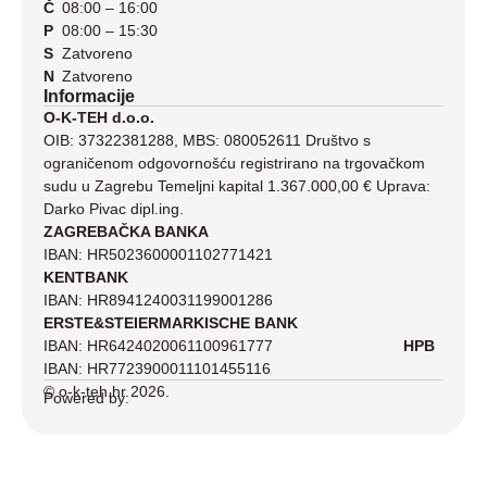
Č
08:00 – 16:00
P
08:00 – 15:30
S
Zatvoreno
N
Zatvoreno
Informacije
O-K-TEH d.o.o.
OIB: 37322381288, MBS: 080052611 Društvo s
ograničenom odgovornošću registrirano na trgovačkom
sudu u Zagrebu Temeljni kapital 1.367.000,00 € Uprava:
Darko Pivac dipl.ing.
ZAGREBAČKA BANKA
IBAN: HR5023600001102771421
KENTBANK
IBAN: HR8941240031199001286
ERSTE&STEIERMARKISCHE BANK
IBAN: HR6424020061100961777
HPB
IBAN: HR7723900011101455116
© o-k-teh.hr 2026.
Powered by: