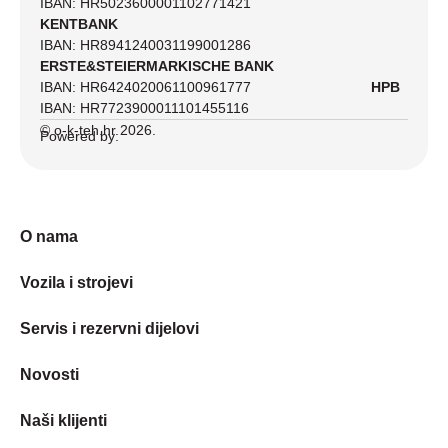
IBAN: HR5023600001102771421
KENTBANK
IBAN: HR8941240031199001286
ERSTE&STEIERMARKISCHE BANK
IBAN: HR6424020061100961777
HPB
IBAN: HR7723900011101455116
© o-k-teh.hr 2026.
Powered by:
O nama
Vozila i strojevi
Servis i rezervni dijelovi
Novosti
Naši klijenti