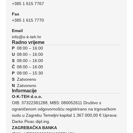
+385 1 615 7767
Fax
+385 1 615 7770
Email
info@o-k-teh.hr
Radno vrijeme
P
08:00 – 16:00
U
08:00 – 16:00
S
08:00 – 16:00
Č
08:00 – 16:00
P
08:00 – 15:30
S
Zatvoreno
N
Zatvoreno
Informacije
O-K-TEH d.o.o.
OIB: 37322381288, MBS: 080052611 Društvo s
ograničenom odgovornošću registrirano na trgovačkom
sudu u Zagrebu Temeljni kapital 1.367.000,00 € Uprava:
Darko Pivac dipl.ing.
ZAGREBAČKA BANKA