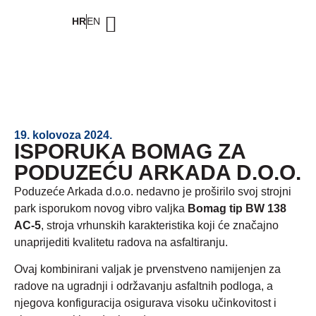
HR
EN
19. kolovoza 2024.
ISPORUKA BOMAG ZA
PODUZEĆU ARKADA D.O.O.
Poduzeće Arkada d.o.o. nedavno je proširilo svoj strojni
park isporukom novog vibro valjka
Bomag tip
BW 138
AC-5
, stroja vrhunskih karakteristika koji će značajno
unaprijediti kvalitetu radova na asfaltiranju.
Ovaj kombinirani valjak je prvenstveno namijenjen za
radove na ugradnji i održavanju asfaltnih podloga, a
njegova konfiguracija osigurava visoku učinkovitost i