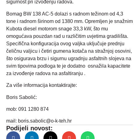
sigurnost pri izvođenju radova.
Bomag BW 138 AC-5 dolazi s radnom težinom od 4,3
tone i radnom širinom od 1380 mm. Opremljen je snažnim
Kubota diesel motorom snage 33,3 kW, što mu
omogućava pouzdan rad u različitim uvjetima gradilišta.
Specifična konfiguracija ovog valjka uključuje prednju
čeličnu valjicu i četiri gumena kotača na stražnjoj osovini,
što osigurava brzu i sigurnu ugradnju asfaltnih slojeva na
svim tipovima podloga te je dodatno osnažila kapacitete
za izvođenje radova na asfaltiranju .
Za više informacija kontaktirajte:
Boris Sabolić:
mob: 091 1280 874
mail:
boris.sabolic@o-k-teh.hr
Podijeli novost: