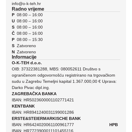
info@o-k-teh.hr
Radno vrijeme
P
08:00 – 16:00
U
08:00 – 16:00
S
08:00 – 16:00
Č
08:00 – 16:00
P
08:00 – 15:30
S
Zatvoreno
N
Zatvoreno
Informacije
O-K-TEH d.o.o.
OIB: 37322381288, MBS: 080052611 Društvo s
ograničenom odgovornošću registrirano na trgovačkom
sudu u Zagrebu Temeljni kapital 1.367.000,00 € Uprava:
Darko Pivac dipl.ing.
ZAGREBAČKA BANKA
IBAN: HR5023600001102771421
KENTBANK
IBAN: HR8941240031199001286
ERSTE&STEIERMARKISCHE BANK
IBAN: HR6424020061100961777
HPB
IBAN: HR7723900011101455116