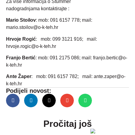
Za više informacija o Stummer
nadogradnjama kontaktirajte :
Mario Stoilov
: mob: 091 6157 778; mail:
mario.stoilov@o-k-teh.hr
Hrvoje Rogić
: mob: 099 3121 916; mail:
hrvoje.rogic@o-k-teh.hr
Franjo Bertić
: mob: 091 2175 086; mail: franjo.bertic@o-
k-teh.hr
Ante Žaper
: mob: 091 6157 782; mail: ante.zaper@o-
k-teh.hr
Podijeli novost:
Pročitaj još