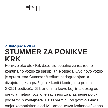
HR
EN
2. listopada 2024.
STUMMER ZA PONIKVE
KRK
Ponikve eko otok Krk d.o.o. su bogatije za još jedno
komunalno vozilo za sakupljanje otpada. Ovo novo vozilo
je opremljeno Stummer Medium nadogradnjom, a
dizajniran je za pražnjenje kanti i kontejnera putem
SK351 podizača. S kranom na krovu koji ima doseg od
preko 7 metara, vozilo je savršeno za pražnjenje polu-
podzemnih kontejnera. Uz zapreminu od gotovo 19m³ i
omjer kompaktiranja od 6:1, omogućava iznimno efikasno