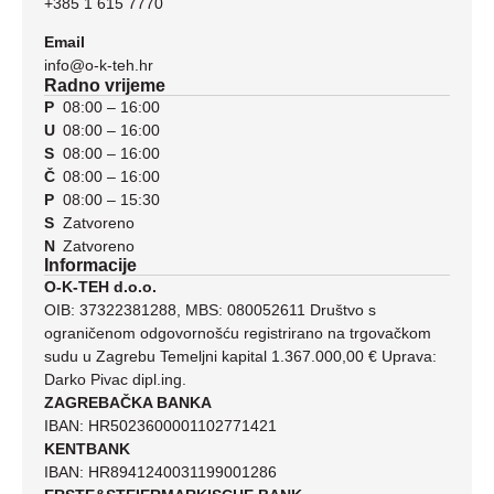
+385 1 615 7770
Email
info@o-k-teh.hr
Radno vrijeme
P
08:00 – 16:00
U
08:00 – 16:00
S
08:00 – 16:00
Č
08:00 – 16:00
P
08:00 – 15:30
S
Zatvoreno
N
Zatvoreno
Informacije
O-K-TEH d.o.o.
OIB: 37322381288, MBS: 080052611 Društvo s
ograničenom odgovornošću registrirano na trgovačkom
sudu u Zagrebu Temeljni kapital 1.367.000,00 € Uprava:
Darko Pivac dipl.ing.
ZAGREBAČKA BANKA
IBAN: HR5023600001102771421
KENTBANK
IBAN: HR8941240031199001286