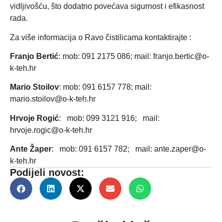
vidljivošću, što dodatno povećava sigurnost i efikasnost
rada.
Za više informacija o Ravo čistilicama kontaktirajte :
Franjo Bertić
: mob: 091 2175 086; mail: franjo.bertic@o-
k-teh.hr
Mario Stoilov
: mob: 091 6157 778; mail:
mario.stoilov@o-k-teh.hr
Hrvoje Rogić
: mob: 099 3121 916; mail:
hrvoje.rogic@o-k-teh.hr
Ante Žaper
: mob: 091 6157 782; mail: ante.zaper@o-
k-teh.hr
Podijeli novost: