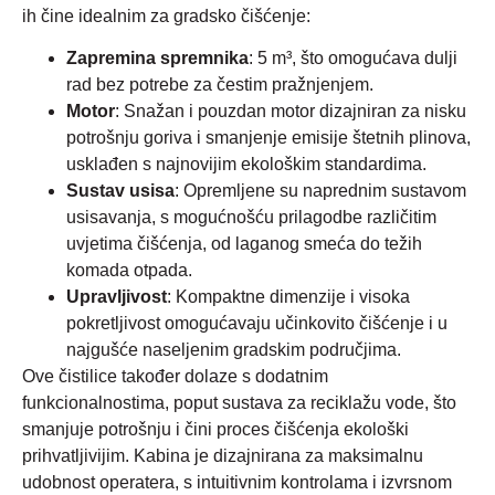
ih čine idealnim za gradsko čišćenje:
Zapremina spremnika
: 5 m³, što omogućava dulji
rad bez potrebe za čestim pražnjenjem.
Motor
: Snažan i pouzdan motor dizajniran za nisku
potrošnju goriva i smanjenje emisije štetnih plinova,
usklađen s najnovijim ekološkim standardima.
Sustav usisa
: Opremljene su naprednim sustavom
usisavanja, s mogućnošću prilagodbe različitim
uvjetima čišćenja, od laganog smeća do težih
komada otpada.
Upravljivost
: Kompaktne dimenzije i visoka
pokretljivost omogućavaju učinkovito čišćenje i u
najgušće naseljenim gradskim područjima.
Ove čistilice također dolaze s dodatnim
funkcionalnostima, poput sustava za reciklažu vode, što
smanjuje potrošnju i čini proces čišćenja ekološki
prihvatljivijim. Kabina je dizajnirana za maksimalnu
udobnost operatera, s intuitivnim kontrolama i izvrsnom