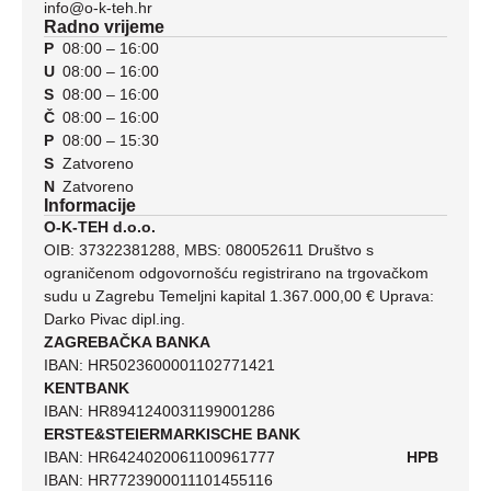
info@o-k-teh.hr
Radno vrijeme
P
08:00 – 16:00
U
08:00 – 16:00
S
08:00 – 16:00
Č
08:00 – 16:00
P
08:00 – 15:30
S
Zatvoreno
N
Zatvoreno
Informacije
O-K-TEH d.o.o.
OIB: 37322381288, MBS: 080052611 Društvo s
ograničenom odgovornošću registrirano na trgovačkom
sudu u Zagrebu Temeljni kapital 1.367.000,00 € Uprava:
Darko Pivac dipl.ing.
ZAGREBAČKA BANKA
IBAN: HR5023600001102771421
KENTBANK
IBAN: HR8941240031199001286
ERSTE&STEIERMARKISCHE BANK
IBAN: HR6424020061100961777
HPB
IBAN: HR7723900011101455116