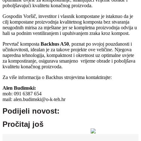
poboljšavajući kvalitetu konačnog proizvoda.
Gospodin Voršič, investitor i vlasnik kompostane je istaknuo da je
cilj kompostane proizvodnja kvalitetnog komposta bez stvaranja
neugodnih mirisa za mještane jer se kompletna proizvodnja odvija u
hali sa podnim ventiliranjem i upuhivanjem zraka kroz kompost.
Prevrtač komposta
Backhus A50
, poznat po svojoj pouzdanosti i
učinkovitosti, idealan je za takove projekte ove veličine. Njegova
napredna tehnologija, kompaktnost i okretnost uz optimalne uvjete
za kompostiranje, osigurava smanjeno vrijeme obrade i poboljšava
kvalitetu konačnog proizvoda.
Za više informacija o Backhus strojevima kontaktirajte:
Alen Budimski:
mob: 091 6387 654
mail: alen.budimski@o-k-teh.hr
Podijeli novost:
Pročitaj još