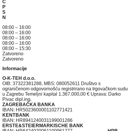
Č
P
S
N
08:00 – 16:00
08:00 – 16:00
08:00 – 16:00
08:00 – 16:00
08:00 – 15:30
Zatvoreno
Zatvoreno
Informacije
O-K-TEH d.o.o.
OIB: 37322381288, MBS: 080052611 Društvo s
ograničenom odgovornošću registrirano na trgovačkom sudu
u Zagrebu Temeljni kapital 1.367.000,00 € Uprava: Darko
Pivac dipl.ing.
ZAGREBAČKA BANKA
IBAN: HR5023600001102771421
KENTBANK
IBAN: HR8941240031199001286
ERSTE&STEIERMARKISCHE BANK
IBAN: HR6424020061100961777
HPB