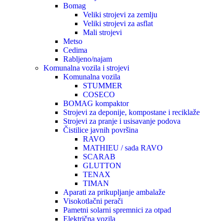
Bomag
Veliki strojevi za zemlju
Veliki strojevi za asflat
Mali strojevi
Metso
Cedima
Rabljeno/najam
Komunalna vozila i strojevi
Komunalna vozila
STUMMER
COSECO
BOMAG kompaktor
Strojevi za deponije, kompostane i reciklaže
Strojevi za pranje i usisavanje podova
Čistilice javnih površina
RAVO
MATHIEU / sada RAVO
SCARAB
GLUTTON
TENAX
TIMAN
Aparati za prikupljanje ambalaže
Visokotlačni perači
Pametni solarni spremnici za otpad
Električna vozila