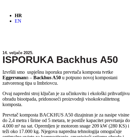
HR
EN
14. veljače 2025.
ISPORUKA Backhus A50
Izvršili smo uspješnu isporuku prevrtača komposta tvrtke
Eggersman
n –
Backhus A50
u potpuno novoj kompostani
zatvorenog tipa u Imbriovcu.
Ovaj napredni stroj ključan je za učinkovitu i ekološki prihvatljivu
obradu biootpada, pridonoseći proizvodnji visokokvalitetnog
komposta.
Prevrtač komposta BACKHUS A50 dizajniran je za nasipe visine
do 2,4 metra i širine od 5 metara, te postiže kapacitet prevrtanja do
4.000 m³ na sat. Opremljen je motorom snage 209 kW (280 KS) i
teži oko 17.000 kg. Njegova napredna tehnologija omogućuje
optimalne uvjete za kompostiranje, smanjujući vrijeme obrade i