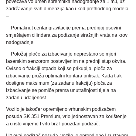
povećava volumen spremnika nadogradnje za 1 m3, uz
zadržavanje svih dimenzija kao i kod prethodnog modela
–
Pomaknut centar gravitacije prema prednjoj osovini
smještajem cilindara za podizanje stražnjih vrata na krov
nadogradnje
Položaj ploče za izbacivanje neprestano se mjeri
laserskim senzorom postavljenim na prednji stup okvira.
Ovisno o frakciji otpada koji se prikuplja, ploča za
izbacivanje pruža optimalni kontara pritisak. Kada tlak
dostigne maksimum (za zadanu frakciju) ploča za
izbacivanje se pomiče prema unutrašnjosti tijela na
zadanu udaljenost…
Vozilo je također opremljeno vrhunskim podizačem
posuda SK 351 Premium, vrlo jednostavan za korištenje
a u isto vrijeme I vrlo brz I pouzdan podizač.
Uz ovaj podizač posuda, vozilo je opremljeno I sustavom