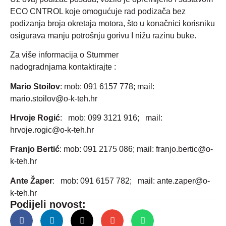
ECO CNTROL koje omogućuje rad podizača bez
podizanja broja okretaja motora, što u konačnici korisniku
osigurava manju potrošnju gorivu I nižu razinu buke.
Za više informacija o Stummer
nadogradnjama kontaktirajte :
Mario Stoilov
: mob: 091 6157 778; mail:
mario.stoilov@o-k-teh.hr
Hrvoje Rogić
: mob: 099 3121 916; mail:
hrvoje.rogic@o-k-teh.hr
Franjo Bertić
: mob: 091 2175 086; mail: franjo.bertic@o-
k-teh.hr
Ante Žaper
: mob: 091 6157 782; mail: ante.zaper@o-
k-teh.hr
Podijeli novost: