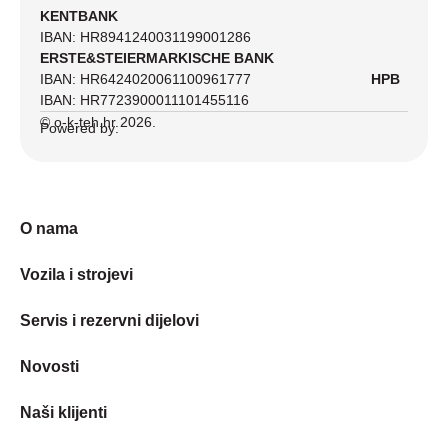
KENTBANK
IBAN: HR8941240031199001286
ERSTE&STEIERMARKISCHE BANK
IBAN: HR6424020061100961777
HPB
IBAN: HR7723900011101455116
© o-k-teh.hr 2026.
Powered by:
O nama
Vozila i strojevi
Servis i rezervni dijelovi
Novosti
Naši klijenti