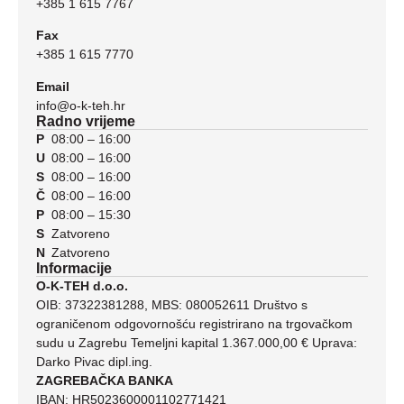
+385 1 615 7767
Fax
+385 1 615 7770
Email
info@o-k-teh.hr
Radno vrijeme
P
08:00 – 16:00
U
08:00 – 16:00
S
08:00 – 16:00
Č
08:00 – 16:00
P
08:00 – 15:30
S
Zatvoreno
N
Zatvoreno
Informacije
O-K-TEH d.o.o.
OIB: 37322381288, MBS: 080052611 Društvo s
ograničenom odgovornošću registrirano na trgovačkom
sudu u Zagrebu Temeljni kapital 1.367.000,00 € Uprava:
Darko Pivac dipl.ing.
ZAGREBAČKA BANKA
IBAN: HR5023600001102771421