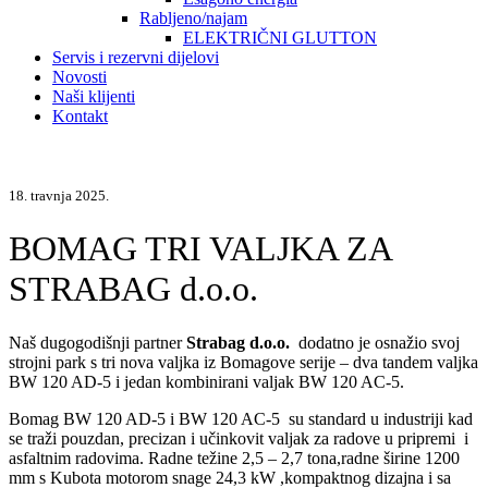
Rabljeno/najam
ELEKTRIČNI GLUTTON
Servis i rezervni dijelovi
Novosti
Naši klijenti
Kontakt
18. travnja 2025.
BOMAG TRI VALJKA ZA
STRABAG d.o.o.
Naš dugogodišnji partner
Strabag d.o.o.
dodatno je osnažio svoj
strojni park s tri nova valjka iz Bomagove serije – dva tandem valjka
BW 120 AD-5 i jedan kombinirani valjak BW 120 AC-5.
Bomag BW 120 AD-5 i BW 120 AC-5 su standard u industriji kad
se traži pouzdan, precizan i učinkovit valjak za radove u pripremi i
asfaltnim radovima. Radne težine 2,5 – 2,7 tona,radne širine 1200
mm s Kubota motorom snage 24,3 kW ,kompaktnog dizajna i sa