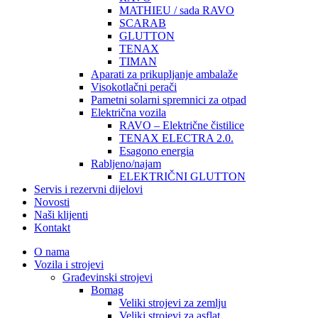
MATHIEU / sada RAVO
SCARAB
GLUTTON
TENAX
TIMAN
Aparati za prikupljanje ambalaže
Visokotlačni perači
Pametni solarni spremnici za otpad
Električna vozila
RAVO – Električne čistilice
TENAX ELECTRA 2.0.
Esagono energia
Rabljeno/najam
ELEKTRIČNI GLUTTON
Servis i rezervni dijelovi
Novosti
Naši klijenti
Kontakt
O nama
Vozila i strojevi
Građevinski strojevi
Bomag
Veliki strojevi za zemlju
Veliki strojevi za asflat