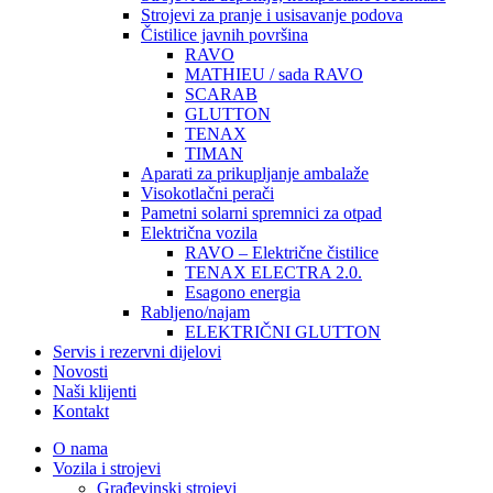
Strojevi za pranje i usisavanje podova
Čistilice javnih površina
RAVO
MATHIEU / sada RAVO
SCARAB
GLUTTON
TENAX
TIMAN
Aparati za prikupljanje ambalaže
Visokotlačni perači
Pametni solarni spremnici za otpad
Električna vozila
RAVO – Električne čistilice
TENAX ELECTRA 2.0.
Esagono energia
Rabljeno/najam
ELEKTRIČNI GLUTTON
Servis i rezervni dijelovi
Novosti
Naši klijenti
Kontakt
O nama
Vozila i strojevi
Građevinski strojevi