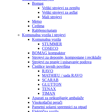
Bomag
Veliki strojevi za zemlju
Veliki strojevi za asflat
Mali strojevi
Metso
Cedima
Rabljeno/najam
Komunalna vozila i strojevi
Komunalna vozila
STUMMER
COSECO
BOMAG kompaktor
Strojevi za deponije, kompostane i reciklaže
Strojevi za pranje i usisavanje podova
Čistilice javnih površina
RAVO
MATHIEU / sada RAVO
SCARAB
GLUTTON
TENAX
TIMAN
Aparati za prikupljanje ambalaže
Visokotlačni perači
Pametni solarni spremnici za otpad
Električna vozila