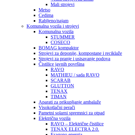
Mali strojevi
Metso
Cedima
Rabljeno/najam
Komunalna vozila i strojevi
Komunalna vozila
STUMMER
COSECO
BOMAG kompaktor
Strojevi za deponije, kompostane i reciklaže
Strojevi za pranje i usisavanje podova
Čistilice javnih površina
RAVO
MATHIEU / sada RAVO
SCARAB
GLUTTON
TENAX
TIMAN
Aparati za prikupljanje ambalaže
Visokotlačni perači
Pametni solarni spremnici za otpad
Električna vozila
RAVO – Električne čistilice
TENAX ELECTRA 2.0.
Esagono energia