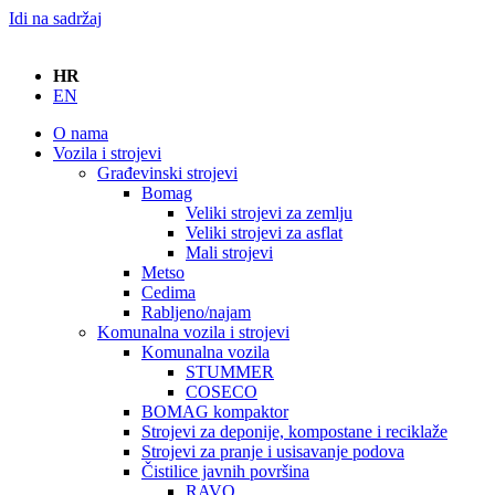
Idi na sadržaj
HR
EN
O nama
Vozila i strojevi
Građevinski strojevi
Bomag
Veliki strojevi za zemlju
Veliki strojevi za asflat
Mali strojevi
Metso
Cedima
Rabljeno/najam
Komunalna vozila i strojevi
Komunalna vozila
STUMMER
COSECO
BOMAG kompaktor
Strojevi za deponije, kompostane i reciklaže
Strojevi za pranje i usisavanje podova
Čistilice javnih površina
RAVO