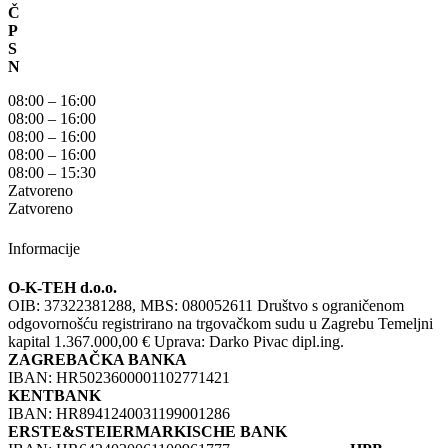
Č
P
S
N
08:00 – 16:00
08:00 – 16:00
08:00 – 16:00
08:00 – 16:00
08:00 – 15:30
Zatvoreno
Zatvoreno
Informacije
O-K-TEH d.o.o.
OIB: 37322381288, MBS: 080052611 Društvo s ograničenom
odgovornošću registrirano na trgovačkom sudu u Zagrebu Temeljni
kapital 1.367.000,00 € Uprava: Darko Pivac dipl.ing.
ZAGREBAČKA BANKA
IBAN: HR5023600001102771421
KENTBANK
IBAN: HR8941240031199001286
ERSTE&STEIERMARKISCHE BANK