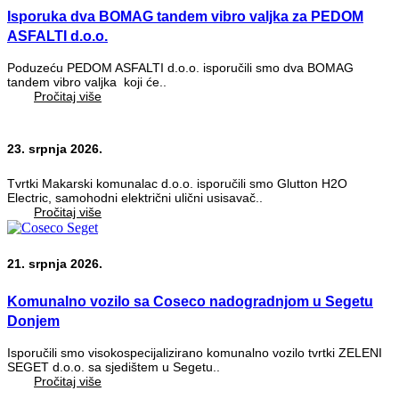
Isporuka dva BOMAG tandem vibro valjka za PEDOM
ASFALTI d.o.o.
Poduzeću PEDOM ASFALTI d.o.o. isporučili smo dva BOMAG
tandem vibro valjka koji će..
Pročitaj više
23. srpnja 2026.
Tvrtki Makarski komunalac d.o.o. isporučili smo Glutton H2O
Electric, samohodni električni ulični usisavač..
Pročitaj više
21. srpnja 2026.
Komunalno vozilo sa Coseco nadogradnjom u Segetu
Donjem
Isporučili smo visokospecijalizirano komunalno vozilo tvrtki ZELENI
SEGET d.o.o. sa sjedištem u Segetu..
Pročitaj više