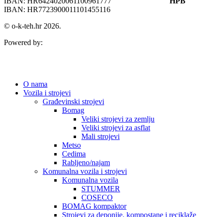
IBAN: HR6424020061100961777
HPB
IBAN: HR7723900011101455116
© o-k-teh.hr 2026.
Powered by:
O nama
Vozila i strojevi
Građevinski strojevi
Bomag
Veliki strojevi za zemlju
Veliki strojevi za asflat
Mali strojevi
Metso
Cedima
Rabljeno/najam
Komunalna vozila i strojevi
Komunalna vozila
STUMMER
COSECO
BOMAG kompaktor
Strojevi za deponije, kompostane i reciklaže