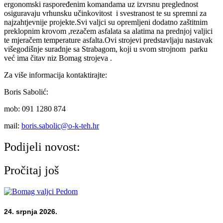
ergonomski raspoređenim komandama uz izvrsnu preglednost
osiguravaju vrhunsku učinkovitost i svestranost te su spremni za
najzahtjevnije projekte.Svi valjci su opremljeni dodatno zaštitnim
preklopnim krovom ,rezačem asfalata sa alatima na prednjoj valjici
te mjeračem temperature asfalta.Ovi strojevi predstavljaju nastavak
višegodišnje suradnje sa Strabagom, koji u svom strojnom parku
već ima čitav niz Bomag strojeva .
Za više informacija kontaktirajte:
Boris Sabolić:
mob: 091 1280 874
mail:
boris.sabolic@o-k-teh.hr
Podijeli novost:
Pročitaj još
24. srpnja 2026.