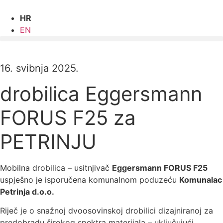
Idi
na
HR
sadržaj
EN
16. svibnja 2025.
drobilica Eggersmann
FORUS F25 za
PETRINJU
Mobilna drobilica – usitnjivač
Eggersmann FORUS F25
uspješno je isporučena komunalnom poduzeću
Komunalac
Petrinja d.o.o.
Riječ je o snažnoj dvoosovinskoj drobilici dizajniranoj za
predobradu širokog spektra materijala – uključujući