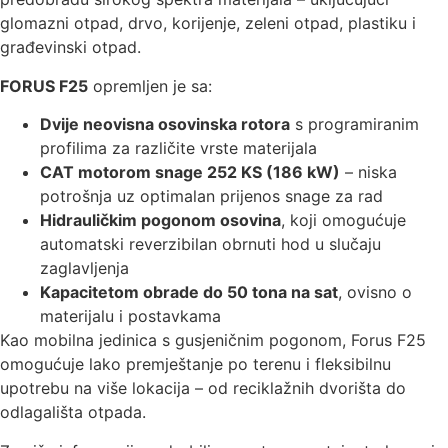
glomazni otpad, drvo, korijenje, zeleni otpad, plastiku i
građevinski otpad.
FORUS F25
opremljen je sa:
Dvije neovisna osovinska rotora
s programiranim
profilima za različite vrste materijala
CAT motorom snage 252 KS (186 kW)
– niska
potrošnja uz optimalan prijenos snage za rad
Hidrauličkim pogonom osovina
, koji omogućuje
automatski reverzibilan obrnuti hod u slučaju
zaglavljenja
Kapacitetom obrade do 50 tona na sat
, ovisno o
materijalu i postavkama
Kao mobilna jedinica s gusjeničnim pogonom, Forus F25
omogućuje lako premještanje po terenu i fleksibilnu
upotrebu na više lokacija – od reciklažnih dvorišta do
odlagališta otpada.