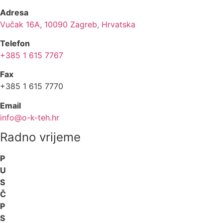
Adresa
Vučak 16A, 10090 Zagreb, Hrvatska
Telefon
+385 1 615 7767
Fax
+385 1 615 7770
Email
info@o-k-teh.hr
Radno vrijeme
P
U
S
Č
P
S