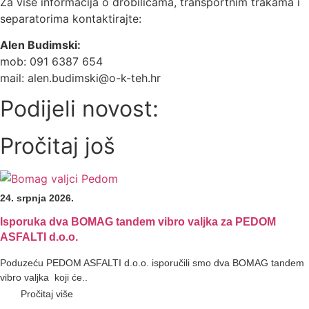
Za više informacija o drobilicama, transportnim trakama i
separatorima kontaktirajte:
Alen Budimski:
mob: 091 6387 654
mail: alen.budimski@o-k-teh.hr
Podijeli novost:
Pročitaj još
24. srpnja 2026.
Isporuka dva BOMAG tandem vibro valjka za PEDOM
ASFALTI d.o.o.
Poduzeću PEDOM ASFALTI d.o.o. isporučili smo dva BOMAG tandem
vibro valjka koji će..
Pročitaj više