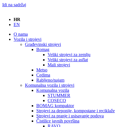
Idi na sadržaj
HR
EN
O nama
Vozila i strojevi
Građevinski strojevi
Bomag
Veliki strojevi za zemlju
Veliki strojevi za asflat
Mali strojevi
Metso
Cedima
Rabljeno/najam
Komunalna vozila i strojevi
Komunalna vozila
STUMMER
COSECO
BOMAG kompaktor
Strojevi za deponije, kompostane i reciklaže
Strojevi za pranje i usisavanje podova
Čistilice javnih površina
RAVO