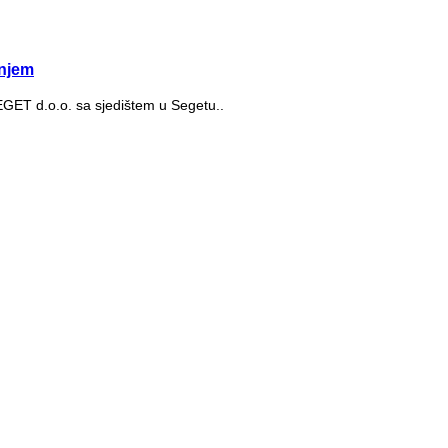
njem
SEGET d.o.o. sa sjedištem u Segetu..