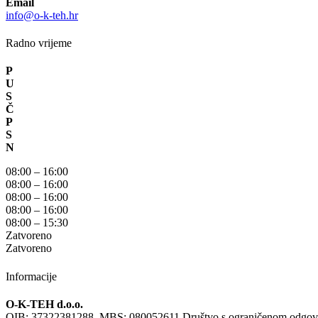
Email
info@o-k-teh.hr
Radno vrijeme
P
U
S
Č
P
S
N
08:00 – 16:00
08:00 – 16:00
08:00 – 16:00
08:00 – 16:00
08:00 – 15:30
Zatvoreno
Zatvoreno
Informacije
O-K-TEH d.o.o.
OIB: 37322381288, MBS: 080052611 Društvo s ograničenom odgovorno