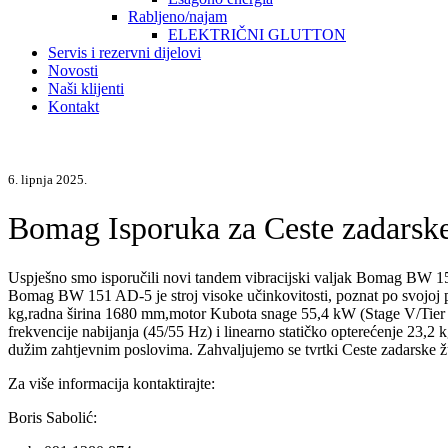
Rabljeno/najam
ELEKTRIČNI GLUTTON
Servis i rezervni dijelovi
Novosti
Naši klijenti
Kontakt
6. lipnja 2025.
Bomag Isporuka za Ceste zadarske
Uspješno smo isporučili novi tandem vibracijski valjak Bomag BW 1
Bomag BW 151 AD-5 je stroj visoke učinkovitosti, poznat po svojoj p
kg,radna širina 1680 mm,motor Kubota snage 55,4 kW (Stage V/Tier 4)
frekvencije nabijanja (45/55 Hz) i linearno statičko opterećenje 23,2
dužim zahtjevnim poslovima. Zahvaljujemo se tvrtki Ceste zadarske ž
Za više informacija kontaktirajte:
Boris Sabolić: