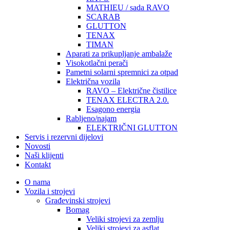
MATHIEU / sada RAVO
SCARAB
GLUTTON
TENAX
TIMAN
Aparati za prikupljanje ambalaže
Visokotlačni perači
Pametni solarni spremnici za otpad
Električna vozila
RAVO – Električne čistilice
TENAX ELECTRA 2.0.
Esagono energia
Rabljeno/najam
ELEKTRIČNI GLUTTON
Servis i rezervni dijelovi
Novosti
Naši klijenti
Kontakt
O nama
Vozila i strojevi
Građevinski strojevi
Bomag
Veliki strojevi za zemlju
Veliki strojevi za asflat