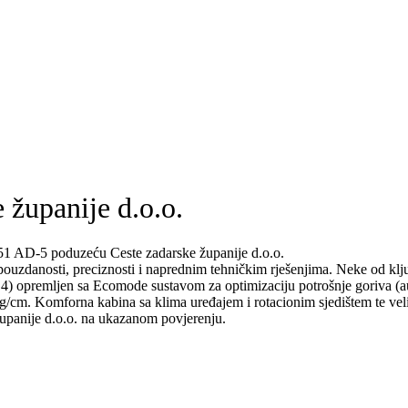
 županije d.o.o.
51 AD-5 poduzeću Ceste zadarske županije d.o.o.
ouzdanosti, preciznosti i naprednim tehničkim rješenjima. Neke od klju
 opremljen sa Ecomode sustavom za optimizaciju potrošnje goriva (aut
 kg/cm. Komforna kabina sa klima uređajem i rotacionim sjedištem te vel
upanije d.o.o. na ukazanom povjerenju.