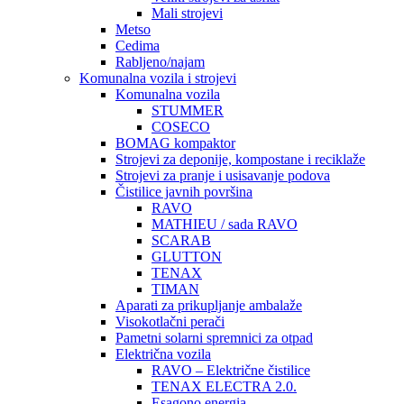
Mali strojevi
Metso
Cedima
Rabljeno/najam
Komunalna vozila i strojevi
Komunalna vozila
STUMMER
COSECO
BOMAG kompaktor
Strojevi za deponije, kompostane i reciklaže
Strojevi za pranje i usisavanje podova
Čistilice javnih površina
RAVO
MATHIEU / sada RAVO
SCARAB
GLUTTON
TENAX
TIMAN
Aparati za prikupljanje ambalaže
Visokotlačni perači
Pametni solarni spremnici za otpad
Električna vozila
RAVO – Električne čistilice
TENAX ELECTRA 2.0.
Esagono energia