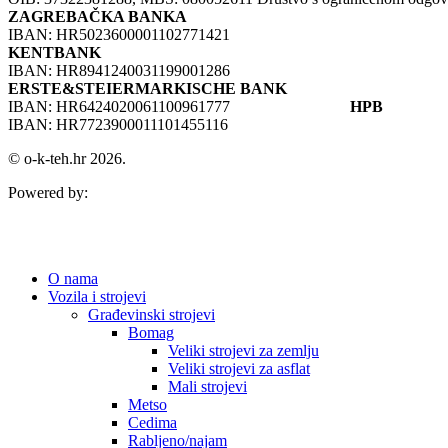
ZAGREBAČKA BANKA
IBAN: HR5023600001102771421
KENTBANK
IBAN: HR8941240031199001286
ERSTE&STEIERMARKISCHE BANK
IBAN: HR6424020061100961777
HPB
IBAN: HR7723900011101455116
© o-k-teh.hr 2026.
Powered by:
O nama
Vozila i strojevi
Građevinski strojevi
Bomag
Veliki strojevi za zemlju
Veliki strojevi za asflat
Mali strojevi
Metso
Cedima
Rabljeno/najam