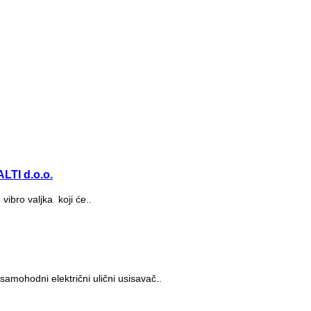
LTI d.o.o.
bro valjka koji će..
samohodni električni ulični usisavač..