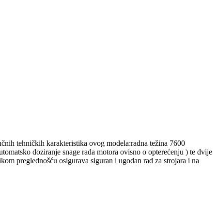
čnih tehničkih karakteristika ovog modela:radna težina 7600
omatsko doziranje snage rada motora ovisno o opterećenju ) te dvije
ikom preglednošću osigurava siguran i ugodan rad za strojara i na