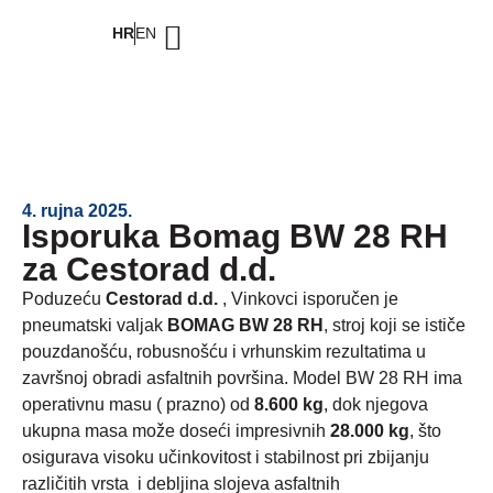
HR
EN
4. rujna 2025.
Isporuka Bomag BW 28 RH
za Cestorad d.d.
Poduzeću
Cestorad d.d.
, Vinkovci isporučen je
pneumatski valjak
BOMAG BW 28 RH
, stroj koji se ističe
pouzdanošću, robusnošću i vrhunskim rezultatima u
završnoj obradi asfaltnih površina. Model BW 28 RH ima
operativnu masu ( prazno) od
8.600 kg
, dok njegova
ukupna masa može doseći impresivnih
28.000 kg
, što
osigurava visoku učinkovitost i stabilnost pri zbijanju
različitih vrsta i debljina slojeva asfaltnih