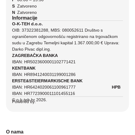
S
Zatvoreno
N
Zatvoreno
Informacije
O-K-TEH d.o.o.
OIB: 37322381288, MBS: 080052611 Društvo s
ograničenom odgovornošću registrirano na trgovačkom
sudu u Zagrebu Temeljni kapital 1.367.000,00 € Uprava:
Darko Pivac dipl.ing.
ZAGREBAČKA BANKA
IBAN: HR5023600001102771421
KENTBANK
IBAN: HR8941240031199001286
ERSTE&STEIERMARKISCHE BANK
IBAN: HR6424020061100961777
HPB
IBAN: HR7723900011101455116
© o-k-teh.hr 2026.
Powered by:
O nama