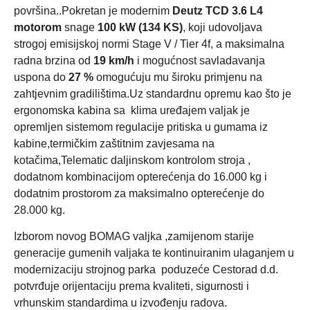
površina..Pokretan je modernim
Deutz TCD 3.6 L4
motorom
snage
100 kW (134 KS)
, koji udovoljava
strogoj emisijskoj normi Stage V / Tier 4f, a maksimalna
radna brzina od
19 km/h
i mogućnost savladavanja
uspona do
27 %
omogućuju mu široku primjenu na
zahtjevnim gradilištima.Uz standardnu opremu kao što je
ergonomska kabina sa klima uređajem valjak je
opremljen sistemom regulacije pritiska u gumama iz
kabine,termičkim zaštitnim zavjesama na
kotačima,Telematic daljinskom kontrolom stroja ,
dodatnom kombinacijom opterećenja do 16.000 kg i
dodatnim prostorom za maksimalno opterećenje do
28.000 kg.
Izborom novog BOMAG valjka ,zamijenom starije
generacije gumenih valjaka te kontinuiranim ulaganjem u
modernizaciju strojnog parka poduzeće Cestorad d.d.
potvrđuje orijentaciju prema kvaliteti, sigurnosti i
vrhunskim standardima u izvođenju radova.