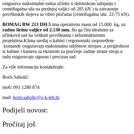
osigurava maksimalne radna učinke u dubinskom sabijanju (
centrifugalna sila na prednjoj valjici od 285 kN ) ta zatvaranje
površinskih slojeva sa vibro pločama (centrifugalna sila 22-75 kN).
BOMAG BW 213 DH-5
ima operativnu masu od 15.000 kg, uz
radnu širinu valjice od 2.130 mm
, što ga čini idealnim za
učinkovit rad na velikim površinama i infrastrukturnim
projektima.Klima uređaj u kabini i ergonomski raspoređene
komande osiguravaju maksimalnu udobnost strojara ,a preglednost
iz kabine i kamera sa ekranom za praćenje zadnje strane stroja u
radu osiguravaju siguran i precizan rad.
Za više informacija kontaktirajte:
Boris Sabolić:
mob: 091 1280 874
mail:
boris.sabolic@o-k-teh.hr
Podijeli novost:
Pročitaj još