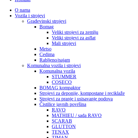
O nama
Vozila i strojevi
Građevinski strojevi
Bomag
Veliki strojevi za zemlju
Veliki strojevi za asflat
Mali strojevi
Metso
Cedima
Rabljeno/najam
Komunalna vozila i strojevi
Komunalna vozila
STUMMER
COSECO
BOMAG kompaktor
Strojevi za deponije, kompostane i reciklaže
Strojevi za pranje i usisavanje podova
Čistilice javnih površina
RAVO
MATHIEU / sada RAVO
SCARAB
GLUTTON
TENAX
TIMAN