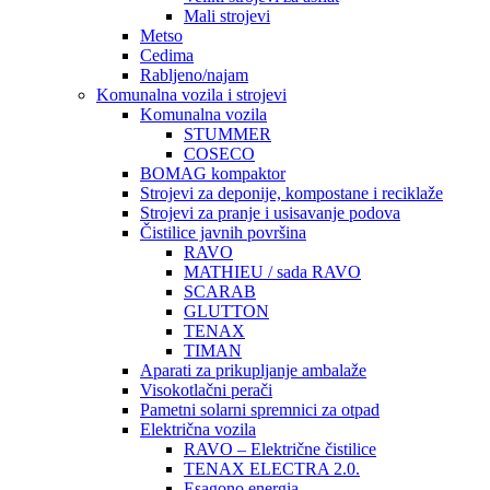
Mali strojevi
Metso
Cedima
Rabljeno/najam
Komunalna vozila i strojevi
Komunalna vozila
STUMMER
COSECO
BOMAG kompaktor
Strojevi za deponije, kompostane i reciklaže
Strojevi za pranje i usisavanje podova
Čistilice javnih površina
RAVO
MATHIEU / sada RAVO
SCARAB
GLUTTON
TENAX
TIMAN
Aparati za prikupljanje ambalaže
Visokotlačni perači
Pametni solarni spremnici za otpad
Električna vozila
RAVO – Električne čistilice
TENAX ELECTRA 2.0.
Esagono energia