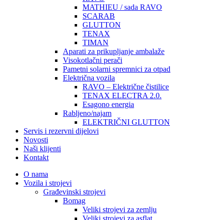
MATHIEU / sada RAVO
SCARAB
GLUTTON
TENAX
TIMAN
Aparati za prikupljanje ambalaže
Visokotlačni perači
Pametni solarni spremnici za otpad
Električna vozila
RAVO – Električne čistilice
TENAX ELECTRA 2.0.
Esagono energia
Rabljeno/najam
ELEKTRIČNI GLUTTON
Servis i rezervni dijelovi
Novosti
Naši klijenti
Kontakt
O nama
Vozila i strojevi
Građevinski strojevi
Bomag
Veliki strojevi za zemlju
Veliki strojevi za asflat