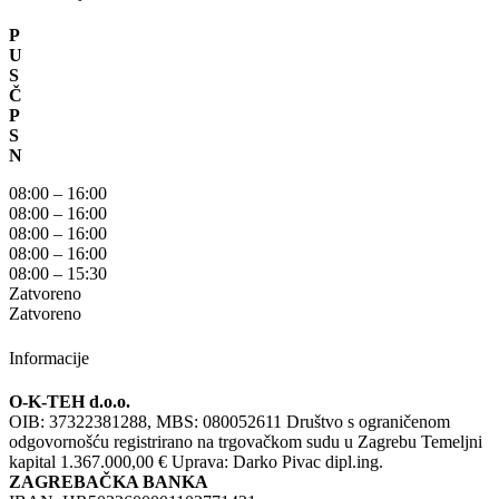
P
U
S
Č
P
S
N
08:00 – 16:00
08:00 – 16:00
08:00 – 16:00
08:00 – 16:00
08:00 – 15:30
Zatvoreno
Zatvoreno
Informacije
O-K-TEH d.o.o.
OIB: 37322381288, MBS: 080052611 Društvo s ograničenom
odgovornošću registrirano na trgovačkom sudu u Zagrebu Temeljni
kapital 1.367.000,00 € Uprava: Darko Pivac dipl.ing.
ZAGREBAČKA BANKA