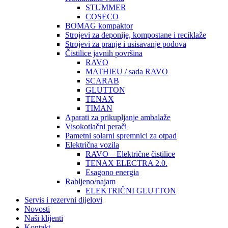
STUMMER
COSECO
BOMAG kompaktor
Strojevi za deponije, kompostane i reciklaže
Strojevi za pranje i usisavanje podova
Čistilice javnih površina
RAVO
MATHIEU / sada RAVO
SCARAB
GLUTTON
TENAX
TIMAN
Aparati za prikupljanje ambalaže
Visokotlačni perači
Pametni solarni spremnici za otpad
Električna vozila
RAVO – Električne čistilice
TENAX ELECTRA 2.0.
Esagono energia
Rabljeno/najam
ELEKTRIČNI GLUTTON
Servis i rezervni dijelovi
Novosti
Naši klijenti
Kontakt