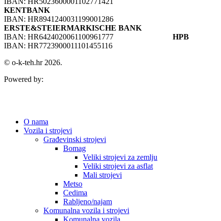
IBAN: HR5023600001102771421
KENTBANK
IBAN: HR8941240031199001286
ERSTE&STEIERMARKISCHE BANK
IBAN: HR6424020061100961777
HPB
IBAN: HR7723900011101455116
© o-k-teh.hr 2026.
Powered by:
O nama
Vozila i strojevi
Građevinski strojevi
Bomag
Veliki strojevi za zemlju
Veliki strojevi za asflat
Mali strojevi
Metso
Cedima
Rabljeno/najam
Komunalna vozila i strojevi
Komunalna vozila