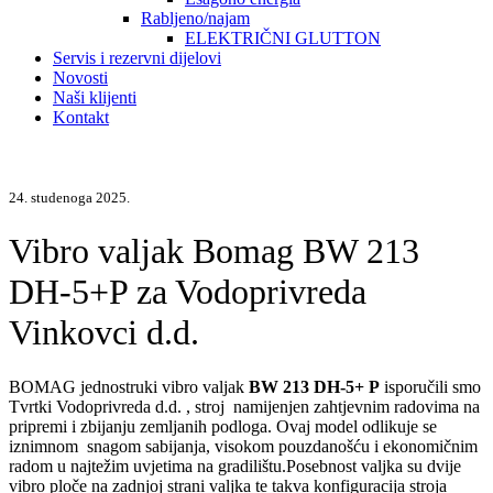
Rabljeno/najam
ELEKTRIČNI GLUTTON
Servis i rezervni dijelovi
Novosti
Naši klijenti
Kontakt
24. studenoga 2025.
Vibro valjak Bomag BW 213
DH-5+P za Vodoprivreda
Vinkovci d.d.
BOMAG jednostruki vibro valjak
BW 213 DH-5+ P
isporučili smo
Tvrtki Vodoprivreda d.d. , stroj namijenjen zahtjevnim radovima na
pripremi i zbijanju zemljanih podloga. Ovaj model odlikuje se
iznimnom snagom sabijanja, visokom pouzdanošću i ekonomičnim
radom u najtežim uvjetima na gradilištu.Posebnost valjka su dvije
vibro ploče na zadnjoj strani valjka te takva konfiguracija stroja