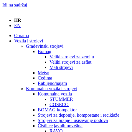
Idi na sadržaj
HR
EN
O nama
Vozila i strojevi
Građevinski strojevi
Bomag
Veliki strojevi za zemlju
Veliki strojevi za asflat
Mali strojevi
Metso
Cedima
Rabljeno/najam
Komunalna vozila i strojevi
Komunalna vozila
STUMMER
COSECO
BOMAG kompaktor
Strojevi za deponije, kompostane i reciklaže
Strojevi za pranje i usisavanje podova
Čistilice javnih površina
RAVO