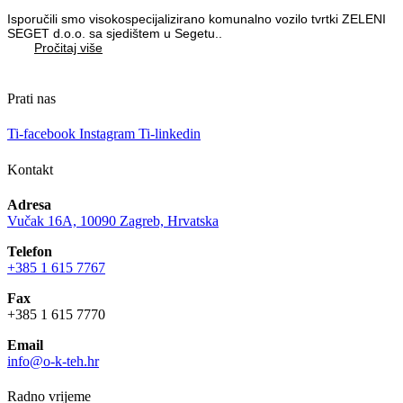
Isporučili smo visokospecijalizirano komunalno vozilo tvrtki ZELENI
SEGET d.o.o. sa sjedištem u Segetu..
Pročitaj više
Prati nas
Ti-facebook
Instagram
Ti-linkedin
Kontakt
Adresa
Vučak 16A, 10090 Zagreb, Hrvatska
Telefon
+385 1 615 7767
Fax
+385 1 615 7770
Email
info@o-k-teh.hr
Radno vrijeme