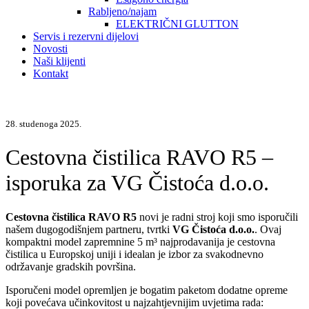
Rabljeno/najam
ELEKTRIČNI GLUTTON
Servis i rezervni dijelovi
Novosti
Naši klijenti
Kontakt
28. studenoga 2025.
Cestovna čistilica RAVO R5 –
isporuka za VG Čistoća d.o.o.
Cestovna čistilica RAVO R5
novi je radni stroj koji smo isporučili
našem dugogodišnjem partneru, tvrtki
VG Čistoća d.o.o.
. Ovaj
kompaktni model zapremnine 5 m³ najprodavanija je cestovna
čistilica u Europskoj uniji i idealan je izbor za svakodnevno
održavanje gradskih površina.
Isporučeni model opremljen je bogatim paketom dodatne opreme
koji povećava učinkovitost u najzahtjevnijim uvjetima rada: