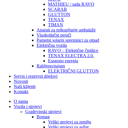
MATHIEU / sada RAVO
SCARAB
GLUTTON
TENAX
TIMAN
Aparati za prikupljanje ambalaže
Visokotlačni perači
Pametni solarni spremnici za otpad
Električna vozila
RAVO – Električne čistilice
TENAX ELECTRA 2.0.
Esagono energia
Rabljeno/najam
ELEKTRIČNI GLUTTON
Servis i rezervni dijelovi
Novosti
Naši klijenti
Kontakt
O nama
Vozila i strojevi
Građevinski strojevi
Bomag
Veliki strojevi za zemlju
Veliki strojevi za asflat