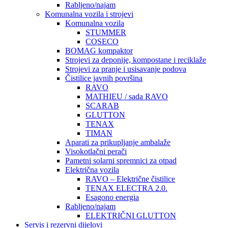
Rabljeno/najam
Komunalna vozila i strojevi
Komunalna vozila
STUMMER
COSECO
BOMAG kompaktor
Strojevi za deponije, kompostane i reciklaže
Strojevi za pranje i usisavanje podova
Čistilice javnih površina
RAVO
MATHIEU / sada RAVO
SCARAB
GLUTTON
TENAX
TIMAN
Aparati za prikupljanje ambalaže
Visokotlačni perači
Pametni solarni spremnici za otpad
Električna vozila
RAVO – Električne čistilice
TENAX ELECTRA 2.0.
Esagono energia
Rabljeno/najam
ELEKTRIČNI GLUTTON
Servis i rezervni dijelovi