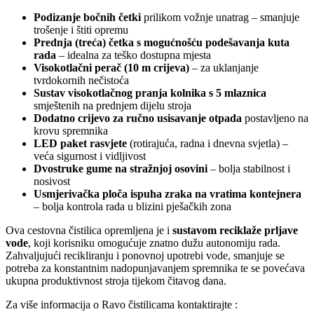
Podizanje bočnih četki
prilikom vožnje unatrag – smanjuje
trošenje i štiti opremu
Prednja (treća) četka s mogućnošću podešavanja kuta
rada
– idealna za teško dostupna mjesta
Visokotlačni perač (10 m crijeva)
– za uklanjanje
tvrdokornih nečistoća
Sustav visokotlačnog pranja kolnika s 5 mlaznica
smještenih na prednjem dijelu stroja
Dodatno crijevo za ručno usisavanje otpada
postavljeno na
krovu spremnika
LED paket rasvjete
(rotirajuća, radna i dnevna svjetla) –
veća sigurnost i vidljivost
Dvostruke gume na stražnjoj osovini
– bolja stabilnost i
nosivost
Usmjerivačka ploča ispuha zraka na vratima kontejnera
– bolja kontrola rada u blizini pješačkih zona
Ova cestovna čistilica opremljena je i
sustavom reciklaže prljave
vode
, koji korisniku omogućuje znatno dužu autonomiju rada.
Zahvaljujući recikliranju i ponovnoj upotrebi vode, smanjuje se
potreba za konstantnim nadopunjavanjem spremnika te se povećava
ukupna produktivnost stroja tijekom čitavog dana.
Za više informacija o Ravo čistilicama kontaktirajte :