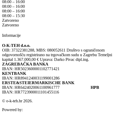
08:00 – 16:00
08:00 – 16:00
08:00 – 16:00
08:00 – 15:30
Zatvoreno
Zatvoreno
Informacije
O-K-TEH d.o.o.
OIB: 37322381288, MBS: 080052611 Društvo s ograničenom
odgovornošću registrirano na trgovačkom sudu u Zagrebu Temeljni
kapital 1.367.000,00 € Uprava: Darko Pivac dipl.ing.
ZAGREBAČKA BANKA
IBAN: HR5023600001102771421
KENTBANK
IBAN: HR8941240031199001286
ERSTE&STEIERMARKISCHE BANK
IBAN: HR6424020061100961777
HPB
IBAN: HR7723900011101455116
© o-k-teh.hr 2026.
Powered by: