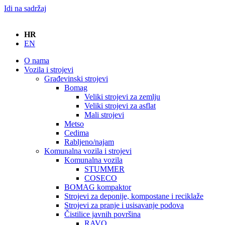
Idi na sadržaj
HR
EN
O nama
Vozila i strojevi
Građevinski strojevi
Bomag
Veliki strojevi za zemlju
Veliki strojevi za asflat
Mali strojevi
Metso
Cedima
Rabljeno/najam
Komunalna vozila i strojevi
Komunalna vozila
STUMMER
COSECO
BOMAG kompaktor
Strojevi za deponije, kompostane i reciklaže
Strojevi za pranje i usisavanje podova
Čistilice javnih površina
RAVO