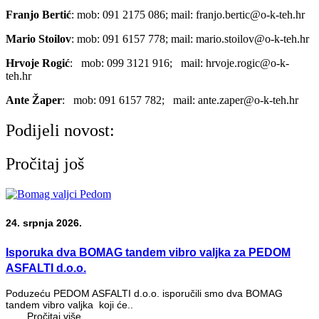
Franjo Bertić
: mob: 091 2175 086; mail: franjo.bertic@o-k-teh.hr
Mario Stoilov
: mob: 091 6157 778; mail: mario.stoilov@o-k-teh.hr
Hrvoje Rogić
: mob: 099 3121 916; mail: hrvoje.rogic@o-k-
teh.hr
Ante Žaper
: mob: 091 6157 782; mail: ante.zaper@o-k-teh.hr
Podijeli novost:
Pročitaj još
24. srpnja 2026.
Isporuka dva BOMAG tandem vibro valjka za PEDOM
ASFALTI d.o.o.
Poduzeću PEDOM ASFALTI d.o.o. isporučili smo dva BOMAG
tandem vibro valjka koji će..
Pročitaj više