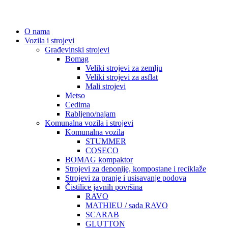
O nama
Vozila i strojevi
Građevinski strojevi
Bomag
Veliki strojevi za zemlju
Veliki strojevi za asflat
Mali strojevi
Metso
Cedima
Rabljeno/najam
Komunalna vozila i strojevi
Komunalna vozila
STUMMER
COSECO
BOMAG kompaktor
Strojevi za deponije, kompostane i reciklaže
Strojevi za pranje i usisavanje podova
Čistilice javnih površina
RAVO
MATHIEU / sada RAVO
SCARAB
GLUTTON