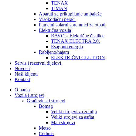
TENAX
TIMAN
Aparati za prikupljanje ambalaže
Visokotlačni perači
Pametni solarni spremnici za otpad
Električna vozila
RAVO – Električne čistilice
TENAX ELECTRA 2.0.
Esagono energia
Rabljeno/najam
ELEKTRIČNI GLUTTON
Servis i rezervni dijelovi
Novosti
Naši klijenti
Kontakt
O nama
Vozila i strojevi
Građevinski strojevi
Bomag
Veliki strojevi za zemlju
Veliki strojevi za asflat
Mali strojevi
Metso
Cedima