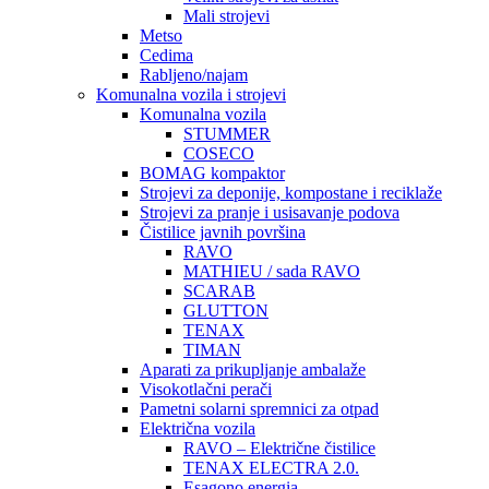
Mali strojevi
Metso
Cedima
Rabljeno/najam
Komunalna vozila i strojevi
Komunalna vozila
STUMMER
COSECO
BOMAG kompaktor
Strojevi za deponije, kompostane i reciklaže
Strojevi za pranje i usisavanje podova
Čistilice javnih površina
RAVO
MATHIEU / sada RAVO
SCARAB
GLUTTON
TENAX
TIMAN
Aparati za prikupljanje ambalaže
Visokotlačni perači
Pametni solarni spremnici za otpad
Električna vozila
RAVO – Električne čistilice
TENAX ELECTRA 2.0.
Esagono energia