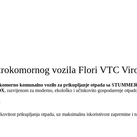
trokomornog vozila Flori VTC Viro
okomorno komunalno vozilo za prikupljanje otpada sa STUMME
OX
, razvijenom za moderno, ekološko i učinkovito gospodarenje otpad
X
ovitost prikupljanja otpada, uz maksimalnu iskoristivost zapremine i n