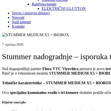
Rabljeno/najam
ELEKTRIČNI GLUTTON
Servis i rezervni dijelovi
Novosti
Naši klijenti
Kontakt
7. siječnja 2026.
Stummer nadogradnje – isporuka 
Naš dugogodišnji partner
Flora VTC Virovitica
preuzeo je novo
tr
Riječ je o vrhunskom modelu
STUMMER MEDIUM X5 + BIOB
Tehničke karakteristike – STUMMER MEDIUM X5 + BIOBO
Ovo
specijalno komunalno vozilo s tri komore
dodatno podiže učink
Ključne značajke