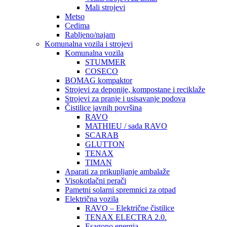
Mali strojevi
Metso
Cedima
Rabljeno/najam
Komunalna vozila i strojevi
Komunalna vozila
STUMMER
COSECO
BOMAG kompaktor
Strojevi za deponije, kompostane i reciklaže
Strojevi za pranje i usisavanje podova
Čistilice javnih površina
RAVO
MATHIEU / sada RAVO
SCARAB
GLUTTON
TENAX
TIMAN
Aparati za prikupljanje ambalaže
Visokotlačni perači
Pametni solarni spremnici za otpad
Električna vozila
RAVO – Električne čistilice
TENAX ELECTRA 2.0.
Esagono energia