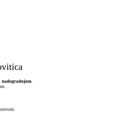
vitica
R nadogradnjom
.
om.
osivosti.