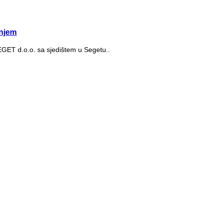
njem
SEGET d.o.o. sa sjedištem u Segetu..