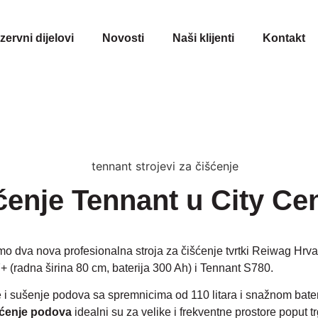
ezervni dijelovi
Novosti
Naši klijenti
Kontakt
šćenje Tennant u City Ce
mo dva nova profesionalna stroja za čišćenje tvrtki Reiwag Hrv
+ (radna širina 80 cm, baterija 300 Ah) i Tennant S780.
nje i sušenje podova sa spremnicima od 110 litara i snažnom ba
išćenje podova
idealni su za velike i frekventne prostore poput t