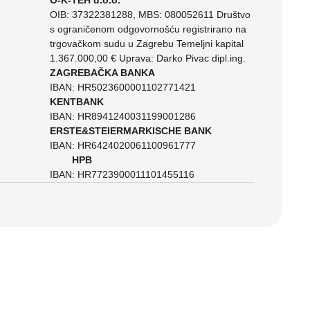
O-K-TEH d.o.o.
OIB: 37322381288, MBS: 080052611 Društvo
s ograničenom odgovornošću registrirano na
trgovačkom sudu u Zagrebu Temeljni kapital
1.367.000,00 € Uprava: Darko Pivac dipl.ing.
ZAGREBAČKA BANKA
IBAN: HR5023600001102771421
KENTBANK
IBAN: HR8941240031199001286
ERSTE&STEIERMARKISCHE BANK
IBAN: HR6424020061100961777
HPB
IBAN: HR7723900011101455116