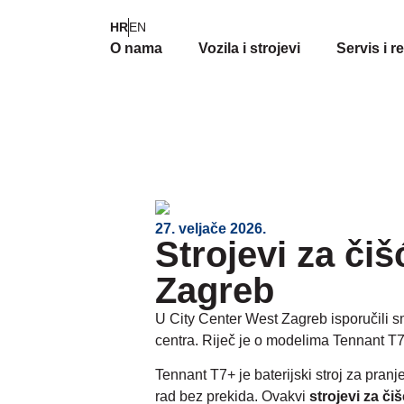
HR
EN
O nama
Vozila i strojevi
Servis i r
27. veljače 2026.
Strojevi za či
Zagreb
U City Center West Zagreb isporučili s
centra. Riječ je o modelima Tennant T7
Tennant T7+ je baterijski stroj za pra
rad bez prekida. Ovakvi
strojevi za č