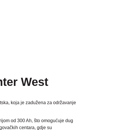
nter West
atska, koja je zadužena za održavanje
terijom od 300 Ah, što omogućuje dug
rgovačkih centara, gdje su