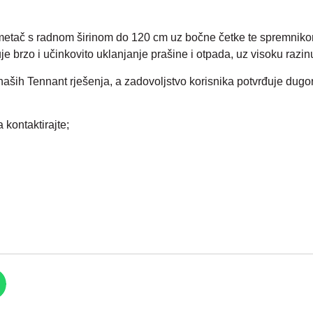
etač s radnom širinom do 120 cm uz bočne četke te spremnikom 
 brzo i učinkovito uklanjanje prašine i otpada, uz visoku razinu f
o naših Tennant rješenja, a zadovoljstvo korisnika potvrđuje dugo
 kontaktirajte;