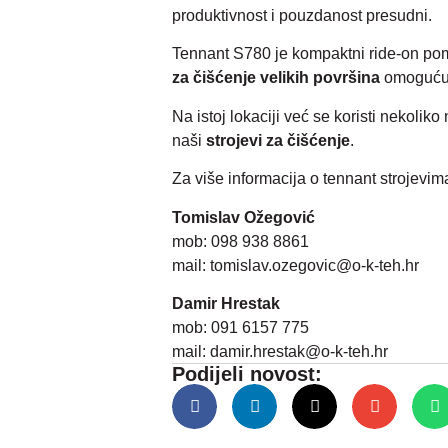
produktivnost i pouzdanost presudni.
Tennant S780 je kompaktni ride-on pom
za čišćenje velikih površina
omogućuje
Na istoj lokaciji već se koristi nekolik
naši
strojevi za čišćenje
.
Za više informacija o tennant strojevima
Tomislav Ožegović
mob: 098 938 8861
mail:
tomislav.ozegovic@o-k-teh.hr
Damir Hrestak
mob: 091 6157 775
mail:
damir.hrestak@o-k-teh.hr
Podijeli novost: