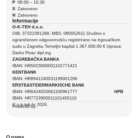
P
08:00 – 15:30
S
Zatvoreno
N
Zatvoreno
Informacije
O-K-TEH d.o.o.
OIB: 37322381288, MBS: 080052611 Društvo s
ograničenom odgovornošću registrirano na trgovačkom
sudu u Zagrebu Temeljni kapital 1.367.000,00 € Uprava:
Darko Pivac dipl.ing.
ZAGREBAČKA BANKA
IBAN: HR5023600001102771421
KENTBANK
IBAN: HR8941240031199001286
ERSTE&STEIERMARKISCHE BANK
IBAN: HR6424020061100961777
HPB
IBAN: HR7723900011101455116
© o-k-teh.hr 2026.
Powered by:
O nama