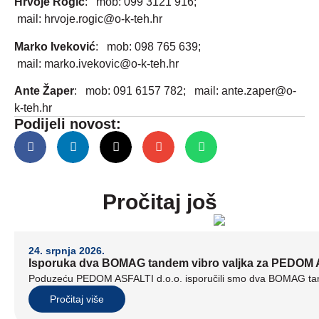
Hrvoje Rogić
: mob: 099 3121 916;
mail:
hrvoje.rogic@o-k-teh.hr
Marko Iveković
: mob: 098 765 639;
mail:
marko.ivekovic@o-k-teh.hr
Ante Žaper
: mob: 091 6157 782; mail:
ante.zaper@o-
k-teh.hr
Podijeli novost:
Pročitaj još
24. srpnja 2026.
Isporuka dva BOMAG tandem vibro valjka za PEDOM A
Poduzeću PEDOM ASFALTI d.o.o. isporučili smo dva BOMAG tand
Pročitaj više