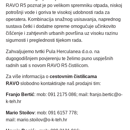
RAVO R5 poznat je po velikom spremniku otpada, niskoj
potrošnji vode i goriva te visokoj udobnosti rada za
operatera. Kombinacija snažnog usisavanja, naprednog
sustava četki i dodatne opreme omogućuje učinkovito
čišćenje i zahtjevnih urbanih površina uz visoku razinu
sigurnosti i preglednosti tijekom rada.
Zahvaljujemo tvrtki Pula Herculanea d.o.o. na
dugogodišnjem povjerenju te želimo puno uspješnih
radnih sati s novom RAVO R5 čistilicom.
Za više informacija o
cestovnim čistilicama
RAVO
slobodno kontaktirajte naš prodajni tim:
Franjo Bertić
: mob: 091 2175 086; mail:
franjo.bertic@o-
k-teh.hr
Mario Stoilov
: mob: 091 6157 778;
mail:
mario.stoilov@o-k-teh.hr