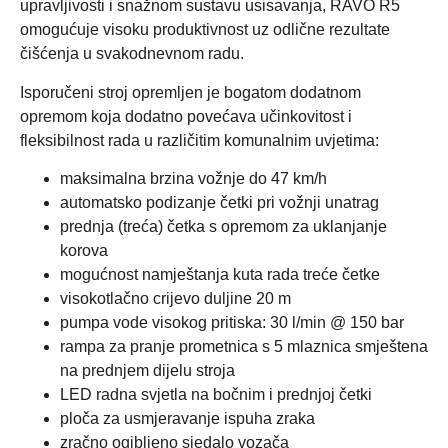
upravljivosti i snažnom sustavu usisavanja, RAVO R5
omogućuje visoku produktivnost uz odlične rezultate
čišćenja u svakodnevnom radu.
Isporučeni stroj opremljen je bogatom dodatnom
opremom koja dodatno povećava učinkovitost i
fleksibilnost rada u različitim komunalnim uvjetima:
maksimalna brzina vožnje do 47 km/h
automatsko podizanje četki pri vožnji unatrag
prednja (treća) četka s opremom za uklanjanje
korova
mogućnost namještanja kuta rada treće četke
visokotlačno crijevo duljine 20 m
pumpa vode visokog pritiska: 30 l/min @ 150 bar
rampa za pranje prometnica s 5 mlaznica smještena
na prednjem dijelu stroja
LED radna svjetla na bočnim i prednjoj četki
ploča za usmjeravanje ispuha zraka
zračno ogibljeno sjedalo vozača