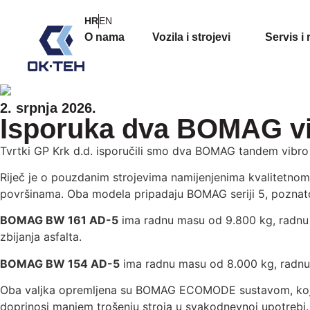
HR
EN
O nama
Vozila i strojevi
Servis i 
2. srpnja 2026.
Isporuka dva BOMAG vibr
Tvrtki GP Krk d.d. isporučili smo dva BOMAG tandem vibro
Riječ je o pouzdanim strojevima namijenjenima kvalitetnom z
površinama. Oba modela pripadaju BOMAG seriji 5, poznato
BOMAG BW 161 AD-5
ima radnu masu od 9.800 kg, radnu ši
zbijanja asfalta.
BOMAG BW 154 AD-5
ima radnu masu od 8.000 kg, radnu ši
Oba valjka opremljena su BOMAG ECOMODE sustavom, koji p
doprinosi manjem trošenju stroja u svakodnevnoj upotrebi.