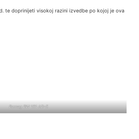
e doprinijeti visokoj razini izvedbe po kojoj je ova
Bomag BW 161 AD-5