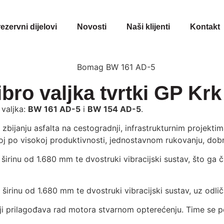
rezervni dijelovi
Novosti
Naši klijenti
Kontakt
o valjka tvrtki GP Krk 
 valjka:
BW 161 AD-5
i
BW 154 AD-5
.
bijanju asfalta na cestogradnji, infrastrukturnim projektim
j po visokoj produktivnosti, jednostavnom rukovanju, dobr
rinu od 1.680 mm te dvostruki vibracijski sustav, što ga č
rinu od 1.680 mm te dvostruki vibracijski sustav, uz odliča
rilagođava rad motora stvarnom opterećenju. Time se post