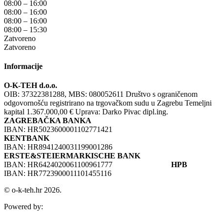
08:00 – 16:00
08:00 – 16:00
08:00 – 16:00
08:00 – 15:30
Zatvoreno
Zatvoreno
Informacije
O-K-TEH d.o.o.
OIB: 37322381288, MBS: 080052611 Društvo s ograničenom
odgovornošću registrirano na trgovačkom sudu u Zagrebu Temeljni
kapital 1.367.000,00 € Uprava: Darko Pivac dipl.ing.
ZAGREBAČKA BANKA
IBAN: HR5023600001102771421
KENTBANK
IBAN: HR8941240031199001286
ERSTE&STEIERMARKISCHE BANK
IBAN: HR6424020061100961777
HPB
IBAN: HR7723900011101455116
© o-k-teh.hr 2026.
Powered by: