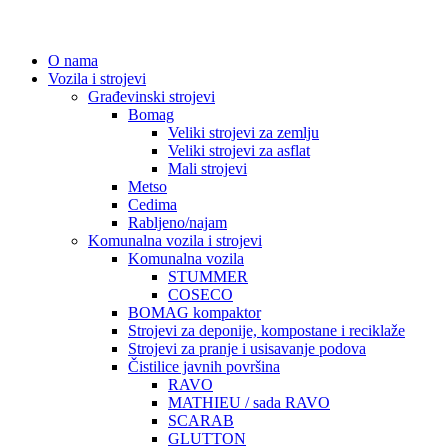
O nama
Vozila i strojevi
Građevinski strojevi
Bomag
Veliki strojevi za zemlju
Veliki strojevi za asflat
Mali strojevi
Metso
Cedima
Rabljeno/najam
Komunalna vozila i strojevi
Komunalna vozila
STUMMER
COSECO
BOMAG kompaktor
Strojevi za deponije, kompostane i reciklaže
Strojevi za pranje i usisavanje podova
Čistilice javnih površina
RAVO
MATHIEU / sada RAVO
SCARAB
GLUTTON