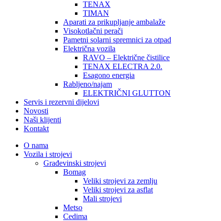
TENAX
TIMAN
Aparati za prikupljanje ambalaže
Visokotlačni perači
Pametni solarni spremnici za otpad
Električna vozila
RAVO – Električne čistilice
TENAX ELECTRA 2.0.
Esagono energia
Rabljeno/najam
ELEKTRIČNI GLUTTON
Servis i rezervni dijelovi
Novosti
Naši klijenti
Kontakt
O nama
Vozila i strojevi
Građevinski strojevi
Bomag
Veliki strojevi za zemlju
Veliki strojevi za asflat
Mali strojevi
Metso
Cedima