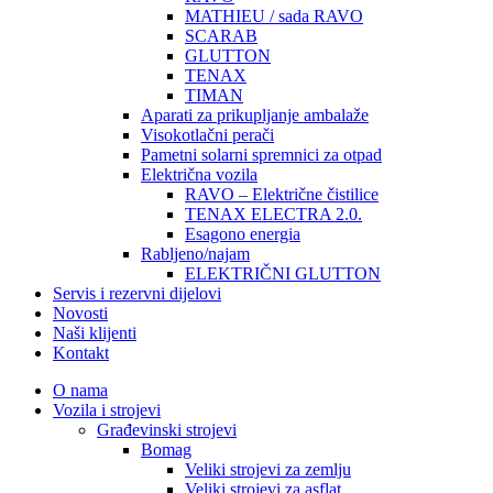
MATHIEU / sada RAVO
SCARAB
GLUTTON
TENAX
TIMAN
Aparati za prikupljanje ambalaže
Visokotlačni perači
Pametni solarni spremnici za otpad
Električna vozila
RAVO – Električne čistilice
TENAX ELECTRA 2.0.
Esagono energia
Rabljeno/najam
ELEKTRIČNI GLUTTON
Servis i rezervni dijelovi
Novosti
Naši klijenti
Kontakt
O nama
Vozila i strojevi
Građevinski strojevi
Bomag
Veliki strojevi za zemlju
Veliki strojevi za asflat