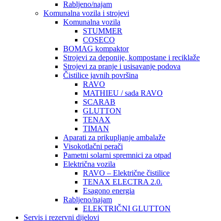
Rabljeno/najam
Komunalna vozila i strojevi
Komunalna vozila
STUMMER
COSECO
BOMAG kompaktor
Strojevi za deponije, kompostane i reciklaže
Strojevi za pranje i usisavanje podova
Čistilice javnih površina
RAVO
MATHIEU / sada RAVO
SCARAB
GLUTTON
TENAX
TIMAN
Aparati za prikupljanje ambalaže
Visokotlačni perači
Pametni solarni spremnici za otpad
Električna vozila
RAVO – Električne čistilice
TENAX ELECTRA 2.0.
Esagono energia
Rabljeno/najam
ELEKTRIČNI GLUTTON
Servis i rezervni dijelovi