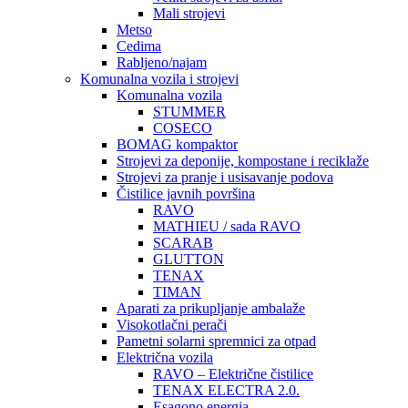
Mali strojevi
Metso
Cedima
Rabljeno/najam
Komunalna vozila i strojevi
Komunalna vozila
STUMMER
COSECO
BOMAG kompaktor
Strojevi za deponije, kompostane i reciklaže
Strojevi za pranje i usisavanje podova
Čistilice javnih površina
RAVO
MATHIEU / sada RAVO
SCARAB
GLUTTON
TENAX
TIMAN
Aparati za prikupljanje ambalaže
Visokotlačni perači
Pametni solarni spremnici za otpad
Električna vozila
RAVO – Električne čistilice
TENAX ELECTRA 2.0.
Esagono energia