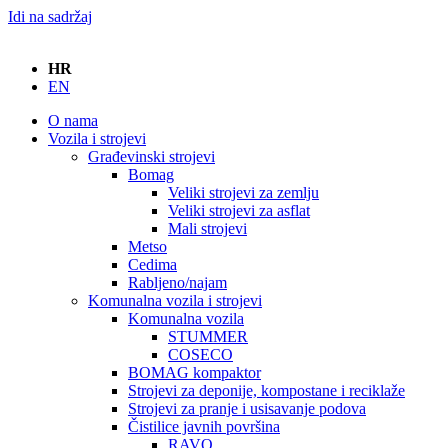
Idi na sadržaj
HR
EN
O nama
Vozila i strojevi
Građevinski strojevi
Bomag
Veliki strojevi za zemlju
Veliki strojevi za asflat
Mali strojevi
Metso
Cedima
Rabljeno/najam
Komunalna vozila i strojevi
Komunalna vozila
STUMMER
COSECO
BOMAG kompaktor
Strojevi za deponije, kompostane i reciklaže
Strojevi za pranje i usisavanje podova
Čistilice javnih površina
RAVO