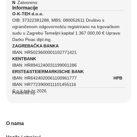
N
Zatvoreno
Informacije
O-K-TEH d.o.o.
OIB: 37322381288, MBS: 080052611 Društvo s
ograničenom odgovornošću registrirano na trgovačkom
sudu u Zagrebu Temeljni kapital 1.367.000,00 € Uprava:
Darko Pivac dipl.ing.
ZAGREBAČKA BANKA
IBAN: HR5023600001102771421
KENTBANK
IBAN: HR8941240031199001286
ERSTE&STEIERMARKISCHE BANK
IBAN: HR6424020061100961777
HPB
IBAN: HR7723900011101455116
© o-k-teh.hr 2026.
Powered by:
O nama