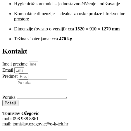
Hygienic® spremnici – jednostavno čišćenje i održavanje
Kompaktne dimenzije – idealna za uske prolaze i frekventne
prostore
Dimenzije (ovisno o verziji): cca
1520 × 910 × 1270 mm
Težina s baterijama: cca
470 kg
Kontakt
Ime i prezime
Email
Predmet
Poruka
Pošalji
Tomislav Ožegović
mob: 098 938 8861
mail:
tomislav.ozegovic@o-k-teh.hr