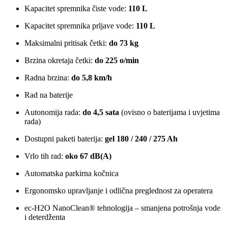
Kapacitet spremnika čiste vode:
110 L
Kapacitet spremnika prljave vode:
110 L
Maksimalni pritisak četki:
do 73 kg
Brzina okretaja četki:
do 225 o/min
Radna brzina:
do 5,8 km/h
Rad na baterije
Autonomija rada:
do 4,5 sata
(ovisno o baterijama i uvjetima
rada)
Dostupni paketi baterija:
gel 180 / 240 / 275 Ah
Vrlo tih rad:
oko 67 dB(A)
Automatska parkirna kočnica
Ergonomsko upravljanje i odlična preglednost za operatera
ec-H2O NanoClean® tehnologija – smanjena potrošnja vode
i deterdženta