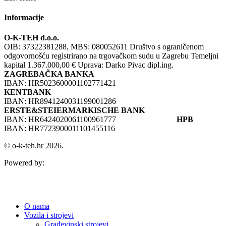
Informacije
O-K-TEH d.o.o.
OIB: 37322381288, MBS: 080052611 Društvo s ograničenom
odgovornošću registrirano na trgovačkom sudu u Zagrebu Temeljni
kapital 1.367.000,00 € Uprava: Darko Pivac dipl.ing.
ZAGREBAČKA BANKA
IBAN: HR5023600001102771421
KENTBANK
IBAN: HR8941240031199001286
ERSTE&STEIERMARKISCHE BANK
IBAN: HR6424020061100961777
HPB
IBAN: HR7723900011101455116
© o-k-teh.hr 2026.
Powered by:
O nama
Vozila i strojevi
Građevinski strojevi