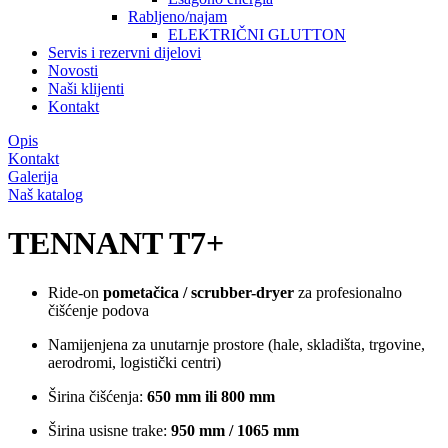
Rabljeno/najam
ELEKTRIČNI GLUTTON
Servis i rezervni dijelovi
Novosti
Naši klijenti
Kontakt
Opis
Kontakt
Galerija
Naš katalog
TENNANT T7+
Ride-on
pometačica / scrubber-dryer
za profesionalno
čišćenje podova
Namijenjena za unutarnje prostore (hale, skladišta, trgovine,
aerodromi, logistički centri)
Širina čišćenja:
650 mm ili 800 mm
Širina usisne trake:
950 mm / 1065 mm