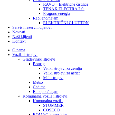
RAVO – Električne čistilice
TENAX ELECTRA 2.0.
Esagono energia
Rabljeno/najam
ELEKTRIČNI GLUTTON
Servis i rezervni dijelovi
Novosti
Naši klijenti
Kontakt
O nama
Vozila i strojevi
Građevinski strojevi
Bomag
Veliki strojevi za zemlju
Veliki strojevi za asflat
Mali strojevi
Metso
Cedima
Rabljeno/najam
Komunalna vozila i strojevi
Komunalna vozila
STUMMER
COSECO
BOMAG kompaktor