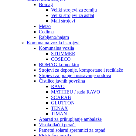
Bomag
Veliki strojevi za zemlju
Veliki strojevi za asflat
Mali strojevi
Metso
Cedima
Rabljeno/najam
Komunalna vozila i strojevi
Komunalna vozila
STUMMER
COSECO
BOMAG kompaktor
Strojevi za deponije, kompostane i reciklaže
Strojevi za pranje i usisavanje podova
Čistilice javnih površina
RAVO
MATHIEU / sada RAVO
SCARAB
GLUTTON
TENAX
TIMAN
Aparati za prikupljanje ambalaže
Visokotlačni perači
Pametni solarni spremnici za otpad
Električna vozila