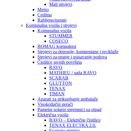
Mali strojevi
Metso
Cedima
Rabljeno/najam
Komunalna vozila i strojevi
Komunalna vozila
STUMMER
COSECO
BOMAG kompaktor
Strojevi za deponije, kompostane i reciklaže
Strojevi za pranje i usisavanje podova
Čistilice javnih površina
RAVO
MATHIEU / sada RAVO
SCARAB
GLUTTON
TENAX
TIMAN
Aparati za prikupljanje ambalaže
Visokotlačni perači
Pametni solarni spremnici za otpad
Električna vozila
RAVO – Električne čistilice
TENAX ELECTRA 2.0.
Esagono energia