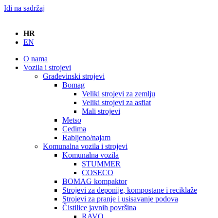
Idi na sadržaj
HR
EN
O nama
Vozila i strojevi
Građevinski strojevi
Bomag
Veliki strojevi za zemlju
Veliki strojevi za asflat
Mali strojevi
Metso
Cedima
Rabljeno/najam
Komunalna vozila i strojevi
Komunalna vozila
STUMMER
COSECO
BOMAG kompaktor
Strojevi za deponije, kompostane i reciklaže
Strojevi za pranje i usisavanje podova
Čistilice javnih površina
RAVO