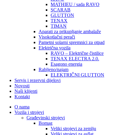
MATHIEU / sada RAVO
SCARAB
GLUTTON
TENAX
TIMAN
Aparati za prikupljanje ambalaže
Visokotlačni perači
Pametni solarni spremnici za otpad
Električna vozila
RAVO – Električne čistilice
TENAX ELECTRA 2.0.
Esagono energia
Rabljeno/najam
ELEKTRIČNI GLUTTON
Servis i rezervni dijelovi
Novosti
Naši klijenti
Kontakt
O nama
Vozila i strojevi
Građevinski strojevi
Bomag
Veliki strojevi za zemlju
Veliki strojevi za asflat